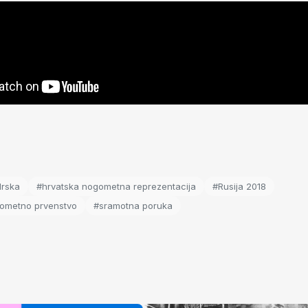
Irska
#hrvatska nogometna reprezentacija
#Rusija 2018
gometno prvenstvo
#sramotna poruka