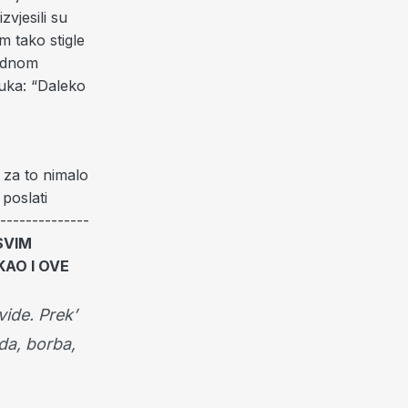
vjesili su
m tako stigle
jednom
ruka: “Daleko
 za to nimalo
 poslati
-------------
SVIM
KAO I OVE
ide.
Prek’
da, borba,