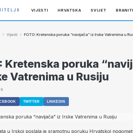
VIJESTI
HRVATSKA
SVIJET
BRANIT
›
›
Vijesti
FOTO: Kretenska poruka “navijača” iz Irske Vatrenima u Rus
 Kretenska poruka “navi
ske Vatrenima u Rusiju
49
CEBOOK
TWITTER
LINKEDIN
ta u Irskoj poslala je sramotnu poruku Hrvatskoj nogomet