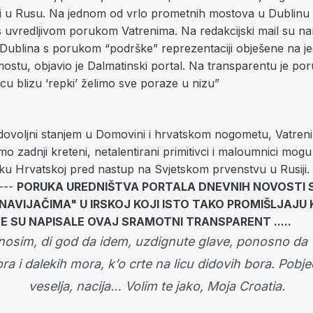
i u Rusu. Na jednom od vrlo prometnih mostova u Dublinu iz
s uvredljivom porukom Vatrenima. Na redakcijski mail su na
iz Dublina s porukom “podrške” reprezentaciji obješene na 
ostu, objavio je Dalmatinski portal. Na transparentu je po
srcu blizu ‘repki’ želimo sve poraze u nizu”
ovoljni stanjem u Domovini i hrvatskom nogometu, Vatreni
amo zadnji kreteni, netalentirani primitivci i maloumnici mogu
u Hrvatskoj pred nastup na Svjetskom prvenstvu u Rusiji. -
----
PORUKA UREDNIŠTVA PORTALA DNEVNIH NOVOSTI 
NAVIJAČIMA" U IRSKOJ KOJI ISTO TAKO PROMIŠLJAJU 
E SU NAPISALE OVAJ SRAMOTNI TRANSPARENT .....
 nosim,
di god da idem,
uzdignute glave,
ponosno da v
ra i dalekih mora,
k’o crte na licu didovih bora.
Pobje
veselja, nacija…
Volim te jako,
Moja Croatia.