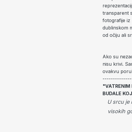
reprezentacij
transparent 
fotografije 
dublinskom m
od očiju ali 
Ako su nezad
nisu krivi. S
ovakvu poruk
-------------
"VATRENIM 
BUDALE KOJ
U srcu je
visokih go