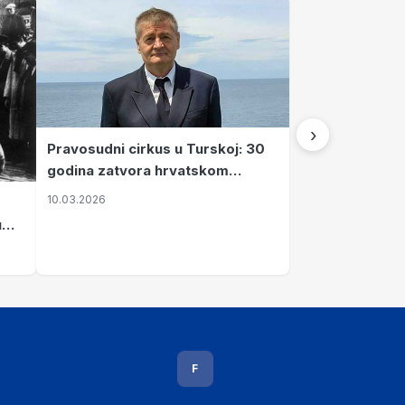
›
Pravosudni cirkus u Turskoj: 30
godina zatvora hrvatskom
kapetanu kojeg su sami pustili
10.03.2026
u
vavi
F