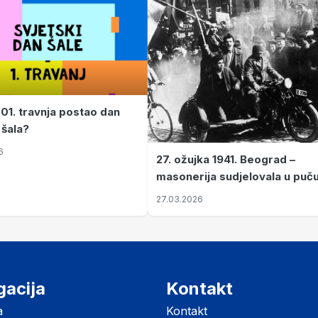
 01. travnja postao dan
 šala?
6
27. ožujka 1941. Beograd –
masonerija sudjelovala u puč
koji je Jugoslaviju odveo u kr
27.03.2026
II. svjetski rat
gacija
Kontakt
a
Kontakt