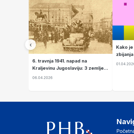
‹
Kako je
zbijanja
6. travnja 1941. napad na
01.04.202
Kraljevinu Jugoslaviju: 3 zemlje
nastale njenim raspadom
06.04.2026
Navi
Početn