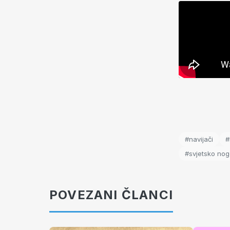
#navijači
#
#svjetsko no
POVEZANI ČLANCI