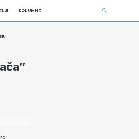
🔍
ELJI
KOLUMNE
iju
jača”
noj