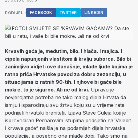
25.01.2017 08:15
PODIJELI:
FACEBOOK
TWITTER
LINKEDIN
Krvavih gaća je, međutim, bilo. I hlača. I majica. I
cipela napunjenih vlastitom ili krvlju suborca. Bilo bi
zanimljivo vidjeti ove današnje, mlade ljude kojima je
ratna priča Hrvatske povod za dobru zezanciju, u
situacijama iz ratnih 90-tih. I njhove bi gaće bile
mokre, to je sigurno. Ali ne od krvi.
Upravo je
nevjerojatna potreba ne tako malog dijela Hrvata da
ismiju i isparodiraju svu žrtvu koju su u vrijeme rata
podnijeli hrvatski branitelji. Izjava Steve Culeja koji je
isprovociran Pernarovim istupima podsjetio na”Velebit
i krvave gaće” naišla je na podsmijeh dijela hrvatske
populacije, a posebno one mlađe dobi. Tako smo na