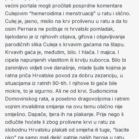
većini portala mogli pročitati posprdne komentare
Culejovim “hemeroidima i menstruaciji” u ratu i slično.
Culej je, jasno, mislio na krv prolivenu u ratu a da to
osim Pernara ne poštuje ni hrvatski pomladak,
bjelodano je iz njihovih objava, gifova i objavljivanja
parodičnih slika Culeja s krvavim gaćama na štapu.
Krvavih gaća je, međutim, bilo. I hlača. I majica. I
cipela napunjenih vlastitom ili krvlju suborca. Bilo bi
zanimljivo vidjeti ove današnje, mlade ljude kojima je
ratna priča Hrvatske povod za dobru zezanciju, u
situacijama iz ratnih 90-tih. I njihove bi gaće bile
mokre, to je sigurno. Ali ne od krvi. Sudionicima
Domovinskog rata, a posebno dragovoljcima i ratnim
vojnim invalidima smijanje na ovu temu obično nije
smiješno. Dapače, tjera ih na plakanje. Prije nego li
odlučite hoćete li zbog prolivene krvi u ratu za
slobodnu Hrvatsku plakati od smijeha ili tuge, “bacite
oko” na samo mali djelić patnje naših heroja u ratu.