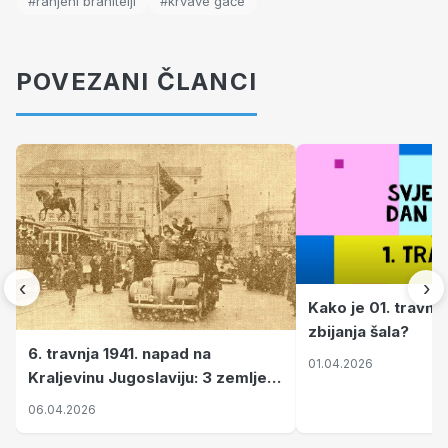
#ranjeni branitelji
#krvave gaće
POVEZANI ČLANCI
‹
›
Kako je 01. travnj
zbijanja šala?
6. travnja 1941. napad na
01.04.2026
Kraljevinu Jugoslaviju: 3 zemlje
nastale njenim raspadom
06.04.2026