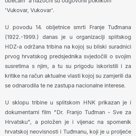
obećam' a nazočni su odgovorili poklikom
'Vukovar, Vukovar'.
U povodu 14. obljetnice smrti Franje Tuđmana
(1922.-1999.) danas je u organizaciji splitskog
HDZ-a održana tribina na kojoj su bliski suradnici
prvog hrvatskog predsjednika svjedočili o svojim
susretima s njim, a tu su prigodu iskoristili i za
kritike na račun aktualne vlasti kojoj su zamjerili da
se odnarodila te ne zastupa nacionalne interese.
U sklopu tribine u splitskom HNK prikazan je i
dokumentarni film "Dr. Franjo Tuđman - Sve za
Hrvatsku", a položen je i vijenac na spomenik
hrvatskoj neovisnosti i Tuđmanu, koji je u proljeće