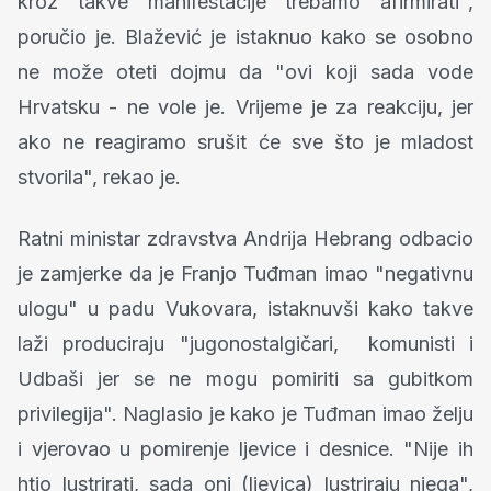
kroz takve manifestacije trebamo afirmirati",
poručio je. Blažević je istaknuo kako se osobno
ne može oteti dojmu da "ovi koji sada vode
Hrvatsku - ne vole je. Vrijeme je za reakciju, jer
ako ne reagiramo srušit će sve što je mladost
stvorila", rekao je.
Ratni ministar zdravstva Andrija Hebrang odbacio
je zamjerke da je Franjo Tuđman imao "negativnu
ulogu" u padu Vukovara, istaknuvši kako takve
laži produciraju "jugonostalgičari, komunisti i
Udbaši jer se ne mogu pomiriti sa gubitkom
privilegija". Naglasio je kako je Tuđman imao želju
i vjerovao u pomirenje ljevice i desnice. "Nije ih
htio lustrirati, sada oni (ljevica) lustriraju njega",