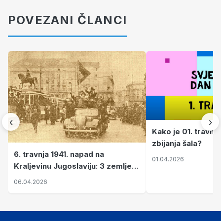
POVEZANI ČLANCI
‹
›
Kako je 01. travnj
zbijanja šala?
6. travnja 1941. napad na
01.04.2026
Kraljevinu Jugoslaviju: 3 zemlje
nastale njenim raspadom
06.04.2026