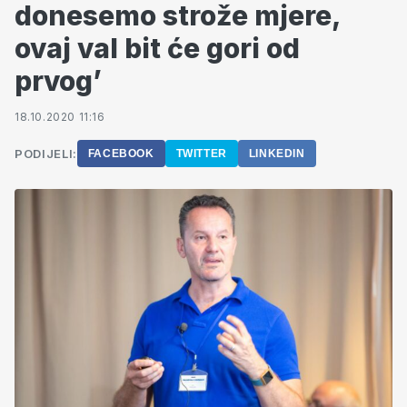
donesemo strože mjere,
ovaj val bit će gori od
prvog’
18.10.2020 11:16
PODIJELI:
FACEBOOK
TWITTER
LINKEDIN