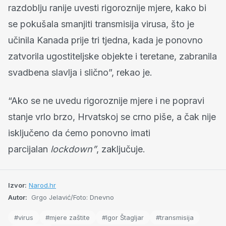
razdoblju ranije uvesti rigoroznije mjere, kako bi
se pokušala smanjiti transmisija virusa, što je
učinila Kanada prije tri tjedna, kada je ponovno
zatvorila ugostiteljske objekte i teretane, zabranila
svadbena slavlja i slično”, rekao je.
“Ako se ne uvedu rigoroznije mjere i ne popravi
stanje vrlo brzo, Hrvatskoj se crno piše, a čak nije
isključeno da ćemo ponovno imati
parcijalan
lockdown”
, zaključuje.
Izvor:
Narod.hr
Autor:
Grgo Jelavić/Foto: Dnevno
#virus
#mjere zaštite
#Igor Štagljar
#transmisija