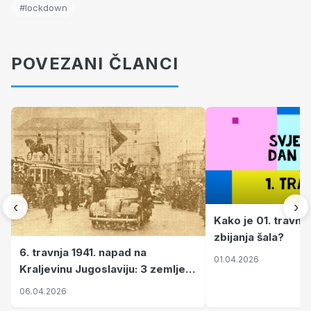
#lockdown
POVEZANI ČLANCI
‹
›
Kako je 01. travnj
zbijanja šala?
6. travnja 1941. napad na
01.04.2026
Kraljevinu Jugoslaviju: 3 zemlje
nastale njenim raspadom
06.04.2026