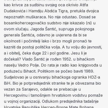
kao krivce za sudbinu svojeg oca okrivio Atifa
Dudakovića i Hamdiju Abdića Tigra, pretukla dvojica
nepoznatih muškaraca. No nije odustao. Dosad se
bosankohercegovačko sudstvo nije iskazalo (ni) u
ovom slučaju. Jagoda Šantić, supruga pokojnoga
generala Šantića, odavno je uvjerena da bi se
okolnosti i počinitelji lako i brzo mogli pronaći te
kazniti da postoji politička volja. A tu volju dio javnosti,
a i obitelj, čeka duge 22 i pol godine. Jesu li je
dočekali? Vlado Šantić je rođen 1952. u bihaćkom
naselju Vedro Polje. Do rata je radio kao knjigovođa u
poduzeću Bihacit. Politikom se počeo baviti 1989.
Sudjelovao je u osnivanju bihaćkoga ogranka HDZ-a
BiH. Bio je potpredsjednik stranke te je obvezama bio
vezan za Sarajevo, odakle se prebacuje u
Hercegovinu i tamošnjem hrvatskom vodstvu pomaže
u vojnoj organizaciji. Odlukom predsjednika tadašnje
Hrvatske Republike Herceg-Bosne Mate Bobana