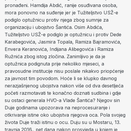
pronađeni. Hamdija Abdić, ranije osuđivana osoba,
mora ponovno na suđenje jer je Tužiteljstvo USŽ-e
podiglo optužnicu protiv njega zbog sumnje za
organizaciju i ubojstvo Šantića. Osim Abdića,
Tužiteljstvo USŽ-e podiglo je optužnicu i protiv Dede
Karabegovića, Jasmira Topala, Ramiza Bajramovića,
Envera Keranovića, Indijana Alibegovića i Ramiza
Ružnića zbog istog zločina. Zanimljivo je da je
optužnica podignuta prije nekoliko mjeseci, a
pravosudne institucije nisu poslale nikakvo priopćenje
za javnost tim povodom. Hoće li se klupko davnog
nerazjašnjenog ubojstva nakon više od dva desetljeća
početi razmotavati te konačno doznati sudbina i gdje
su ostaci generala HVO-a Vlade Šantića? Njegov sin
Duje godinama upozorava na neprocesuiranje i
otkrivanje istine oko ubojstva njegova oca. Pola svojeg
života Duje traži istinu o ocu. Duju su u Mostaru, 13.
travnja 2016., pet dana nakon prosvjeda u kojem je