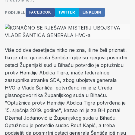
17.01.2019 18:15
PODIJELI:
FACEBOOK
TWITTER
LINKEDIN
Više od dva desetljeća nitko ne zna, ili ne želi priznati,
tko je ubio generala Šantića i gdje su njegovi posmrtni
ostaci Županijski sud u Bihaću potvrdio je optužnicu
protiv Hamdije Abdića Tigra, inače federalnog
zastupnika stranke SDA, zbog ubojstva generala
HVO-a Vlade Šantića, potvrđeno mi je iz Ureda
glasnogovornika Županijskog suda u Bihaću.
"Optužnica protiv Hamdije Abdića Tigra potvrđena je
15. siječnja 2019. godine", kazao mi je za BH portal
Džemal Jodanović iz Županijskog suda u Bihaću.
Optužnicu je potvrdio sudac Reuf Kapić, a treba
podsjetiti da posmrtni ostaci generala Šantića još nisu