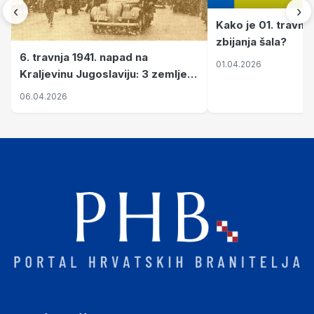
‹
›
Kako je 01. travnj
zbijanja šala?
6. travnja 1941. napad na
01.04.2026
Kraljevinu Jugoslaviju: 3 zemlje
nastale njenim raspadom
06.04.2026