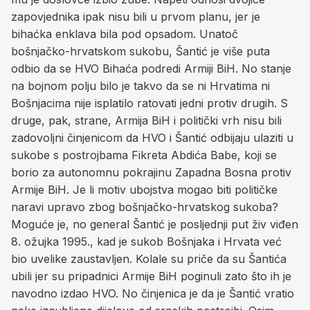
zapovjednika ipak nisu bili u prvom planu, jer je
bihaćka enklava bila pod opsadom. Unatoč
bošnjačko-hrvatskom sukobu, Šantić je više puta
odbio da se HVO Bihaća podredi Armiji BiH. No stanje
na bojnom polju bilo je takvo da se ni Hrvatima ni
Bošnjacima nije isplatilo ratovati jedni protiv drugih. S
druge, pak, strane, Armija BiH i politički vrh nisu bili
zadovoljni činjenicom da HVO i Šantić odbijaju ulaziti u
sukobe s postrojbama Fikreta Abdića Babe, koji se
borio za autonomnu pokrajinu Zapadna Bosna protiv
Armije BiH. Je li motiv ubojstva mogao biti političke
naravi upravo zbog bošnjačko-hrvatskog sukoba?
Moguće je, no general Šantić je posljednji put živ viđen
8. ožujka 1995., kad je sukob Bošnjaka i Hrvata već
bio uvelike zaustavljen. Kolale su priče da su Šantića
ubili jer su pripadnici Armije BiH poginuli zato što ih je
navodno izdao HVO. No činjenica je da je Šantić vratio