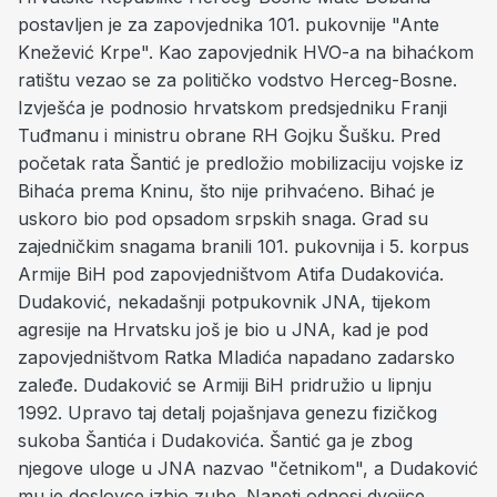
postavljen je za zapovjednika 101. pukovnije "Ante
Knežević Krpe". Kao zapovjednik HVO-a na bihaćkom
ratištu vezao se za političko vodstvo Herceg-Bosne.
Izvješća je podnosio hrvatskom predsjedniku Franji
Tuđmanu i ministru obrane RH Gojku Šušku. Pred
početak rata Šantić je predložio mobilizaciju vojske iz
Bihaća prema Kninu, što nije prihvaćeno. Bihać je
uskoro bio pod opsadom srpskih snaga. Grad su
zajedničkim snagama branili 101. pukovnija i 5. korpus
Armije BiH pod zapovjedništvom Atifa Dudakovića.
Dudaković, nekadašnji potpukovnik JNA, tijekom
agresije na Hrvatsku još je bio u JNA, kad je pod
zapovjedništvom Ratka Mladića napadano zadarsko
zaleđe. Dudaković se Armiji BiH pridružio u lipnju
1992. Upravo taj detalj pojašnjava genezu fizičkog
sukoba Šantića i Dudakovića. Šantić ga je zbog
njegove uloge u JNA nazvao "četnikom", a Dudaković
mu je doslovce izbio zube. Napeti odnosi dvojice