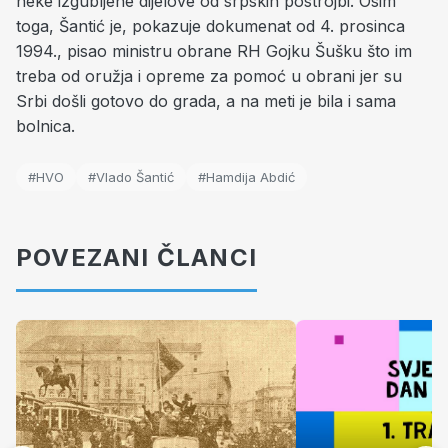
neke izgubljene dijelove od srpskih postrojbi. Osim
toga, Šantić je, pokazuje dokumenat od 4. prosinca
1994., pisao ministru obrane RH Gojku Šušku što im
treba od oružja i opreme za pomoć u obrani jer su
Srbi došli gotovo do grada, a na meti je bila i sama
bolnica.
#HVO
#Vlado Šantić
#Hamdija Abdić
POVEZANI ČLANCI