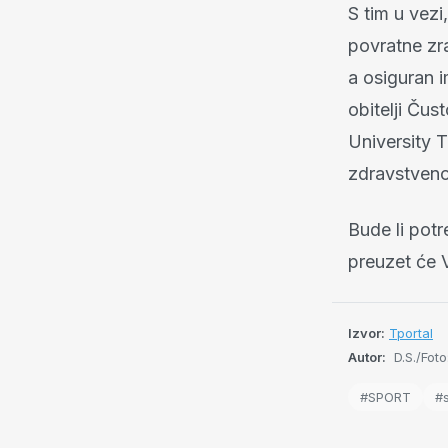
S tim u vezi
povratne zra
a osiguran 
obitelji Čus
University T
zdravstveno
Bude li pot
preuzet će 
Izvor:
Tportal
Autor:
D.S./Foto
#SPORT
#s