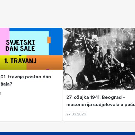
 01. travnja postao dan
 šala?
6
27. ožujka 1941. Beograd –
masonerija sudjelovala u puč
koji je Jugoslaviju odveo u kr
27.03.2026
II. svjetski rat