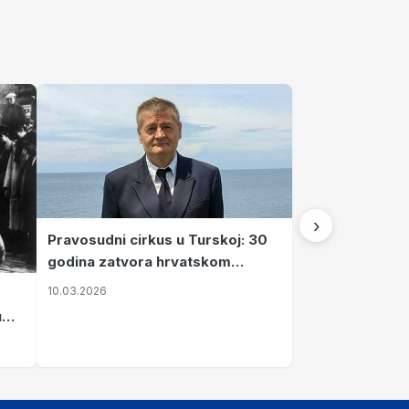
›
Pravosudni cirkus u Turskoj: 30
godina zatvora hrvatskom
kapetanu kojeg su sami pustili
10.03.2026
u
vavi