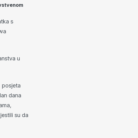
ravstvenom
atka s
owa
anstva u
z posjeta
edan dana
gama,
estili su da