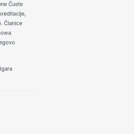
Sene Čuste
reditacije,
. Članice
Showa
njegovo
Igara