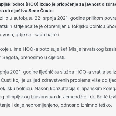
mpijski odbor (HOO) izdao je priopćenje za javnost o zd
ra streljaštva Sene Čuste.
lilo u autobusu 22. srpnja 2021. godine prilikom povr
atskih strijelaca te je otpremljen u tokijsku bolnicu Sh
oyosu, gdje se i sada nalazi.
 koje u ime HOO-a potpisuje šef Misije hrvatskog izasl
 Šegota, prenosimo u cijelosti:
pnja 2021. godine liječnička služba HOO-a vratila se i
 Čusti koji je uslijed zdravstvenih problema više od tj
tokijsku bolnicu. Nakon konzultacija s japanskim kole
šeg olimpijskog izaslanstva dr. Jemendžić i dr. Borić izvij
tanje i dalje nepromijenjeno, odnosno iznimno teško.