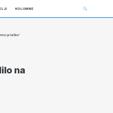
🔍
ELJI
KOLUMNE
imno je teško'
ilo na