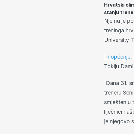
Hrvatski oli
stanju trene
Njemu je poz
treninga hrv
University T
Priopćenje
,
Tokiju Damir
'Dana 31. sr
treneru Seni
smješten u 
liječnici na
je njegovo s