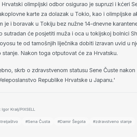
, Hrvatski olimpijski odbor osigurao je supruzi i kćeri 
koplovne karte za dolazak u Tokio, kao i olimpijske ak
im je i boravak u Tokiju bez nužne 14-dnevne karantene
to sutradan će posjetiti muža i oca u tokijskoj bolnici 
oyosu te od tamošnjih liječnika dobiti izravan uvid u 
 stanje. Nakon toga otputovat će za Hrvatsku.
rebno, skrb o zdravstvenom statusu Sene Čuste nakon 
Veleposlanstvo Republike Hrvatske u Japanu.'
: Igor Kralj/PIXSELL
treljaštvo
#Sena Čusta
#Damir Šegota
#zdravstveno stanje