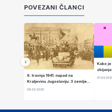
POVEZANI ČLANCI
‹
Kako je
zbijanja
6. travnja 1941. napad na
01.04.202
Kraljevinu Jugoslaviju: 3 zemlje
nastale njenim raspadom
06.04.2026