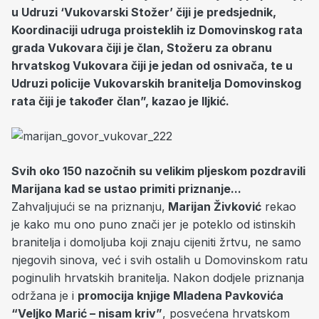
u Udruzi ‘Vukovarski Stožer’ čiji je predsjednik,
Koordinaciji udruga proisteklih iz Domovinskog rata
grada Vukovara čiji je član, Stožeru za obranu
hrvatskog Vukovara čiji je jedan od osnivača, te u
Udruzi policije Vukovarskih branitelja Domovinskog
rata čiji je također član”, kazao je Iljkić.
Svih oko 150 nazočnih su velikim pljeskom pozdravili
Marijana kad se ustao primiti priznanje...
Zahvaljujući se na priznanju,
Marijan Živković
rekao
je kako mu ono puno znači jer je poteklo od istinskih
branitelja i domoljuba koji znaju cijeniti žrtvu, ne samo
njegovih sinova, već i svih ostalih u Domovinskom ratu
poginulih hrvatskih branitelja. Nakon dodjele priznanja
održana je i
promocija knjige Mladena Pavkovića
“Veljko Marić – nisam kriv”
, posvećena hrvatskom