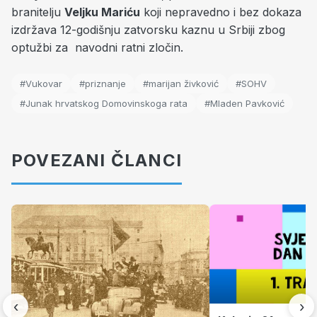
branitelju
Veljku Mariću
koji nepravedno i bez dokaza
izdržava 12-godišnju zatvorsku kaznu u Srbiji zbog
optužbi za navodni ratni zločin.
#Vukovar
#priznanje
#marijan živković
#SOHV
#Junak hrvatskog Domovinskoga rata
#Mladen Pavković
POVEZANI ČLANCI
‹
›