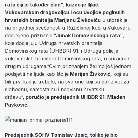
rata čiji je također član", kazao je Iljkić.
Vukovarskom dragovoljcu i ocu dvojice poginulih
hrvatskih branitelja Marijanu Živkoviću
u utorak je
na prigodnoj svečanosti u Ružičkinoj kući u Vukovaru
dodijeljeno priznanje
“Junak Domovinskoga rata”
,
koje dodjeljuju Udruga hrvatskih branitelja
Domovinskog rata (UHBDR) 91. i Udruga policije
vukovarskih branitelja Domovinskog rata, u suradnji s
drugim udrugama.”Ovim priznanjem želimo još jednom
podsjetiti na ljude kao što je
Marijan Živković,
koji su
bili prvi kad je trebalo, na sve one koji su dali život za
slobodnu, samostalnu i neovisnu hrvatsku
državu”,
poručio je predsjednik UHBDR 91. Mladen
Pavković.
Predsjednik SOHV Tomislav Josić, toliko je bio