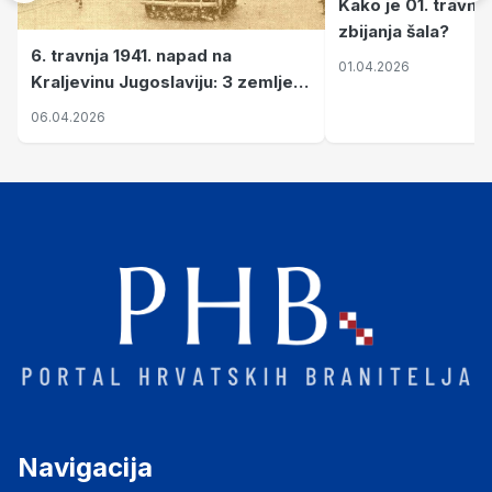
Kako je 01. travnj
zbijanja šala?
6. travnja 1941. napad na
01.04.2026
Kraljevinu Jugoslaviju: 3 zemlje
nastale njenim raspadom
06.04.2026
Navigacija