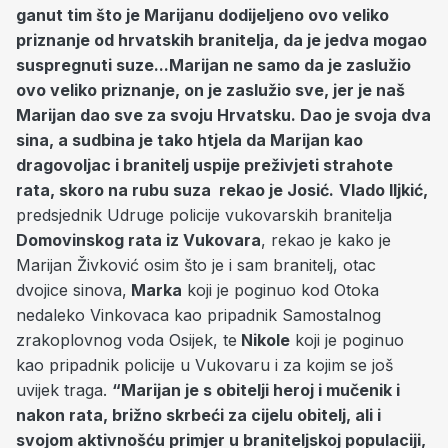
ganut tim što je Marijanu dodijeljeno ovo veliko
priznanje od hrvatskih branitelja, da je jedva mogao
suspregnuti suze...Marijan ne samo da je zaslužio
ovo veliko priznanje, on je zaslužio sve, jer je naš
Marijan dao sve za svoju Hrvatsku. Dao je svoja dva
sina, a sudbina je tako htjela da Marijan kao
dragovoljac i branitelj uspije preživjeti strahote
rata, skoro na rubu suza rekao je Josić.
Vlado Iljkić,
predsjednik Udruge policije vukovarskih branitelja
Domovinskog rata iz Vukovara
, rekao je kako je
Marijan Živković osim što je i sam branitelj, otac
dvojice sinova,
Marka
koji je poginuo kod Otoka
nedaleko Vinkovaca kao pripadnik Samostalnog
zrakoplovnog voda Osijek, te
Nikole
koji je poginuo
kao pripadnik policije u Vukovaru i za kojim se još
uvijek traga.
“Marijan je s obitelji heroj i mučenik i
nakon rata, brižno skrbeći za cijelu obitelj, ali i
svojom aktivnošću primjer u braniteljskoj populaciji,