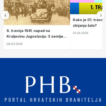
‹
›
Kako je 01. travnj
zbijanja šala?
6. travnja 1941. napad na
01.04.2026
Kraljevinu Jugoslaviju: 3 zemlje
nastale njenim raspadom
06.04.2026