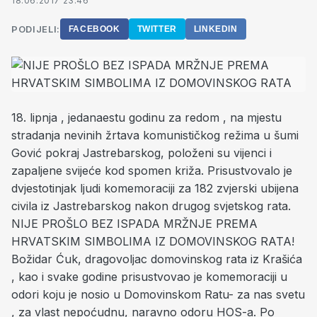
18.06.2017 23:46
PODIJELI:
FACEBOOK
TWITTER
LINKEDIN
18. lipnja , jedanaestu godinu za redom , na mjestu
stradanja nevinih žrtava komunističkog režima u šumi
Gović pokraj Jastrebarskog, položeni su vijenci i
zapaljene svijeće kod spomen križa. Prisustvovalo je
dvjestotinjak ljudi komemoraciji za 182 zvjerski ubijena
civila iz Jastrebarskog nakon drugog svjetskog rata.
NIJE PROŠLO BEZ ISPADA MRŽNJE PREMA
HRVATSKIM SIMBOLIMA IZ DOMOVINSKOG RATA!
Božidar Ćuk, dragovoljac domovinskog rata iz Krašića
, kao i svake godine prisustvovao je komemoraciji u
odori koju je nosio u Domovinskom Ratu- za nas svetu
, za vlast nepoćudnu, naravno odoru HOS-a. Po