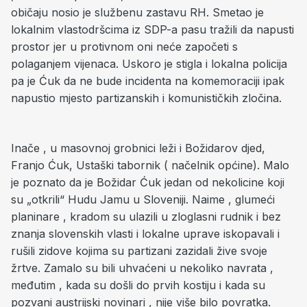
običaju nosio je službenu zastavu RH. Smetao je
lokalnim vlastodršcima iz SDP-a pasu tražili da napusti
prostor jer u protivnom oni neće započeti s
polaganjem vijenaca. Uskoro je stigla i lokalna policija
pa je Ćuk da ne bude incidenta na komemoraciji ipak
napustio mjesto partizanskih i komunističkih zločina.
Inače , u masovnoj grobnici leži i Božidarov djed,
Franjo Ćuk, Ustaški tabornik ( načelnik općine). Malo
je poznato da je Božidar Ćuk jedan od nekolicine koji
su „otkrili“ Hudu Jamu u Sloveniji. Naime , glumeći
planinare , kradom su ulazili u zloglasni rudnik i bez
znanja slovenskih vlasti i lokalne uprave iskopavali i
rušili zidove kojima su partizani zazidali žive svoje
žrtve. Zamalo su bili uhvaćeni u nekoliko navrata ,
međutim , kada su došli do prvih kostiju i kada su
pozvani austrijski novinari , nije više bilo povratka.