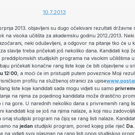
srpnja 2013. objavljeni su dugo očekivani rezultati državne
 rok na visoka učilišta za akademsku godinu 2012./2013. Neki
azočarani, neki oduševljeni, a odgovor na pitanje tko će u 
za slavlje treba pričekati još nekoliko dana. Kandidati koji že
preddiplomskih studijskih programa na visokim učilištima u
baju pričekati konačne rang liste koje će biti objavljene u sr
 u 12:00
, a moći će im pristupiti putem poveznice Moji rezu
sničkom profilu na službenoj stranici za upise
www.postan
Rang liste koje kandidati sada mogu vidjeti su samo
privrem
tanje na njima za pojedinog kandidata može drastično promij
o i na gore. U narednih nekoliko dana s privremenih rang lis
ni kandidati koji se još na njima nalaze, a koji nisu zadovoljil
 onaj studijski program na čijoj se rang listi nalaze. Kandida
 samo na
jedan
studijski program, pored kojeg piše riječ
Da
 na vidjeti svoj plasman na rang listi onog studijskog prog