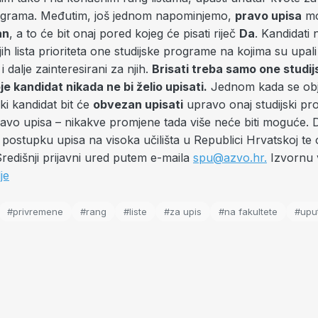
rograma. Međutim, još jednom napominjemo,
pravo upisa
mo
an
, a to će bit onaj pored kojeg će pisati riječ
Da
. Kandidati
ojih lista prioriteta one studijske programe na kojima su upal
 dalje zainteresirani za njih.
Brisati treba samo one studij
e kandidat nikada ne bi želio upisati.
Jednom kada se ob
aki kandidat bit će
obvezan upisati
upravo onaj studijski pr
ravo upisa – nikakve promjene tada više neće biti moguće. D
 postupku upisa na visoka učilišta u Republici Hrvatskoj te
Središnji prijavni ured putem e-maila
spu@azvo.hr
.
Izvornu v
je
#privremene
#rang
#liste
#za upis
#na fakultete
#upu