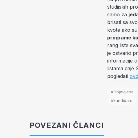
studijskih p
samo za
jed
brisati sa sv
kvote ako su i
programe koj
rang liste sv
je ostvario p
informacije o
listama daje 
pogledati
ovd
#Objavljene
#kandidate
POVEZANI ČLANCI