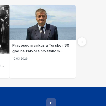
›
Pravosudni cirkus u Turskoj: 30
godina zatvora hrvatskom
kapetanu kojeg su sami pustili
10.03.2026
u
vavi
F