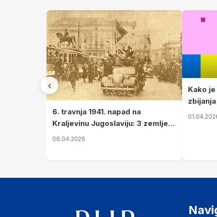
‹
Kako je
zbijanja
6. travnja 1941. napad na
01.04.202
Kraljevinu Jugoslaviju: 3 zemlje
nastale njenim raspadom
06.04.2026
Navi