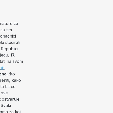
 mature za
 su tim
konačnici
le studirati
 Republici
ijedu,
17.
ltati na svom
i-
ene
, što
eniti, kako
ta bit će
i sve
t ostvaruje
. Svaki
rama za koji