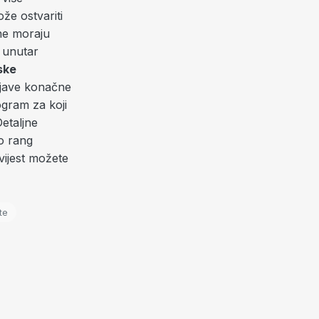
že ostvariti
 ne moraju
i unutar
ske
jave konačne
ogram za koji
etaljne
 o rang
ijest možete
te