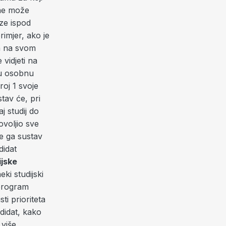
 ne može
aze ispod
rimjer, ako je
sa na svom
 vidjeti na
oju osobnu
oj 1 svoje
stav će, pri
j studij do
ovoljio sve
će ga sustav
didat
ijske
eki studijski
 program
ti prioriteta
didat, kako
 više