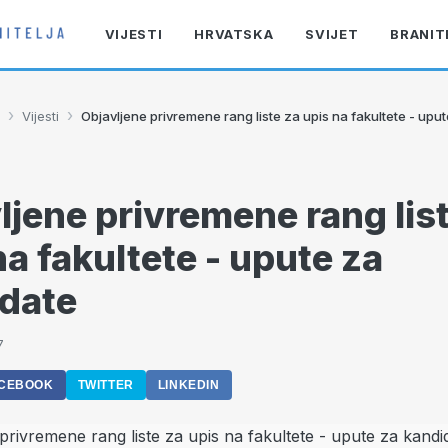
VIJESTI
HRVATSKA
SVIJET
BRANIT
›
›
Vijesti
Objavljene privremene rang liste za upis na fakultete - upu
ljene privremene rang lis
na fakultete - upute za
date
7
CEBOOK
TWITTER
LINKEDIN