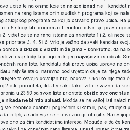
pravo upisa te na onima koje se nalaze
iznad
nje - kandidat
plasman na rang listama onih studijskih programa koji se nal
og studijskog programa za koji je ostvario pravo upisa. Na p
brao 6 studijskih programa i trenutno ostvaruje pravo upi
j 2, vidjet će se na rang listama za prioritete 1 i 2, ali neće se
za prioritete 3, 4, 5 i 6. Vrlo je važno da svaki kandidat sv
eta poreda
u skladu s vlastitim željama
– konkretno, da na br
ta stavi onaj studijski program kojeg
najviše želi
studirati. Su
načnih rang lista, kandidatu dati pravo upisa upravo na ona
idatu najviše stalo, naravno pod uvjetom da je za njega zad
uvjete te osvojio dovoljan broj bodova. Ukoliko nije tada 
oj 2 liste priroriteta, itd. Jednako tako, vrlo je važno da kan
 srpnja u 23:59 sa svoje liste prioriteta
obriše sve one stud
e nikada ne bi htio upisati
. Možda se na vašoj listi nalazi n
 ste nehotice odabrali pogrešnim klikom ili, pak, studijski
da željeli, a sada više ne – obvezno ga obrišite. Na svojoj lis
i sve ono za čim kandidat ima interesa. Moguće je da će kan
im tako i na konačnim rang listama, upasti unutar kvote za