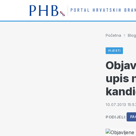
›
Početna
Blog
VIJESTI
Objav
upis 
kandi
10.07.2013 15:5
PODIJELI:
FA