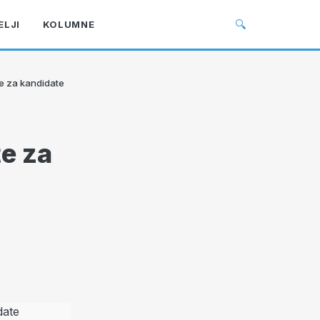
🔍
ELJI
KOLUMNE
te za kandidate
te za