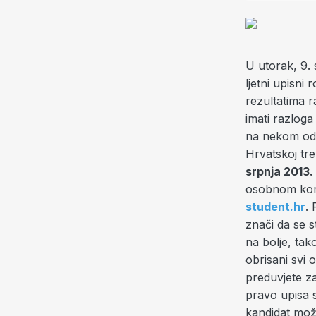
U utorak, 9. 
ljetni upisni
rezultatima r
imati razloga 
na nekom od 
Hrvatskoj tre
srpnja 2013.
osobnom kori
student.hr
. 
znači da se s
na bolje, tak
obrisani svi o
preduvjete za
pravo upisa
kandidat može