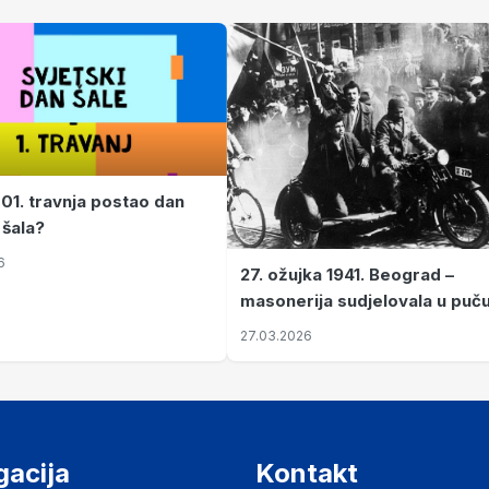
 01. travnja postao dan
 šala?
6
27. ožujka 1941. Beograd –
masonerija sudjelovala u puč
koji je Jugoslaviju odveo u kr
27.03.2026
II. svjetski rat
gacija
Kontakt