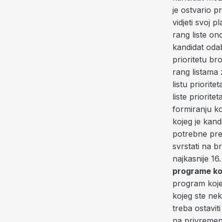
je ostvario 
vidjeti svoj 
rang liste on
kandidat oda
prioritetu bro
rang listama 
listu priorit
liste priorite
formiranju ko
kojeg je kand
potrebne pred
svrstati na br
najkasnije 16.
programe koj
program kojeg
kojeg ste neka
treba ostavit
na privremen