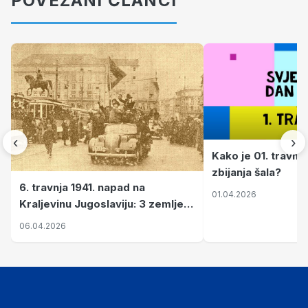
POVEZANI ČLANCI
‹
›
Kako je 01. travnj
zbijanja šala?
6. travnja 1941. napad na
01.04.2026
Kraljevinu Jugoslaviju: 3 zemlje
nastale njenim raspadom
06.04.2026