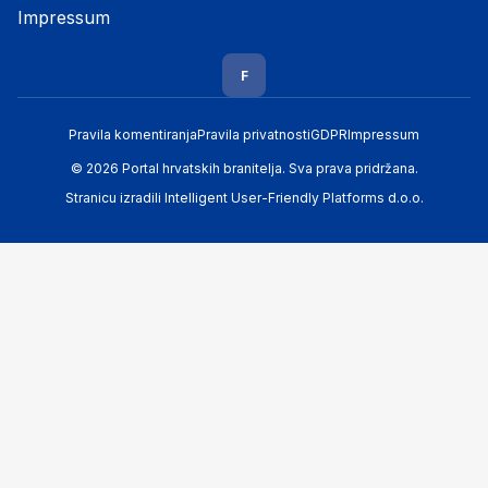
Impressum
F
Pravila komentiranja
Pravila privatnosti
GDPR
Impressum
© 2026 Portal hrvatskih branitelja. Sva prava pridržana.
Stranicu izradili
Intelligent User-Friendly Platforms d.o.o.