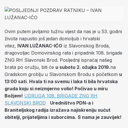
Ovim putem javljamo tužnu vijest da nas je u 53. godini
života napustio još jedan domoljub i hrvatski
vitez,
IVAN LUŽANAC-IĆO
iz Slavonskog Broda,
dragovoljac Domovinskog rata i pripadnik 108. brigade
ZNG RH Slavonski Brod. Posljednji ispraćaj našeg
brata po oružju, biti će
u subotu 2. ožujka 2019.
na
Gradskom groblju u Slavonskom Brodu s početkom
u
13:00 sati
.
Hvala ti na svemu i laka ti bila hrvatska
gruda koju si neizmjerno volio! Počivao u miru
Božjem!
UDRUGA 108. BRIGADE ZNG RH
SLAVONSKI BROD
Uredništvo PDN-a i
Braniteljskog radija izražava najiskreniju sućut
obitelji, prijateljima i suborcima.
S nama je zauvijek!