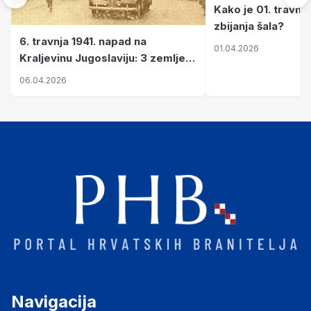
Kako je 01. travnj
zbijanja šala?
6. travnja 1941. napad na
01.04.2026
Kraljevinu Jugoslaviju: 3 zemlje
nastale njenim raspadom
06.04.2026
Navigacija