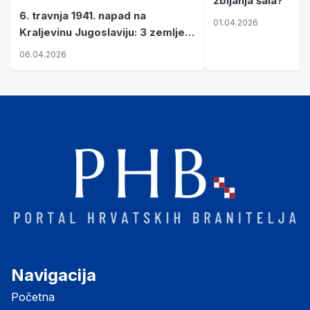
zbijanja šala?
6. travnja 1941. napad na
01.04.2026
Kraljevinu Jugoslaviju: 3 zemlje
nastale njenim raspadom
06.04.2026
Navigacija
Početna