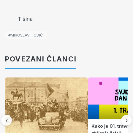
Tišina
#MIROSLAV TODIĆ
POVEZANI ČLANCI
‹
›
Kako je 01. travnj