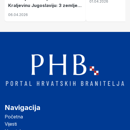
01.04.2026
Kraljevinu Jugoslaviju: 3 zemlje
nastale njenim raspadom
06.04.2026
Navigacija
Početna
Vijesti