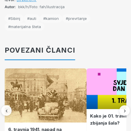
Autor:
bkk/h/Foto: fah/ilustracija
#Sibinj
#auti
#kamion
#prevrtanje
#materijalna šteta
POVEZANI ČLANCI
‹
›
Kako je 01. travnj
zbijanja šala?
6. travnja 1941. napad na