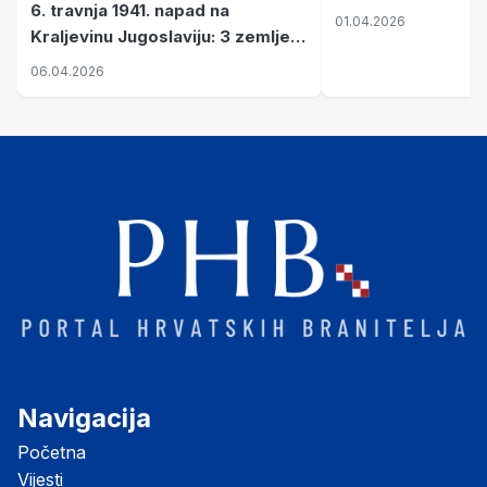
6. travnja 1941. napad na
01.04.2026
Kraljevinu Jugoslaviju: 3 zemlje
nastale njenim raspadom
06.04.2026
Navigacija
Početna
Vijesti