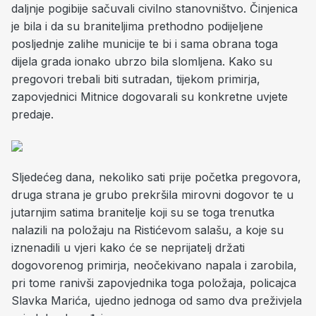
daljnje pogibije sačuvali civilno stanovništvo. Činjenica
je bila i da su braniteljima prethodno podijeljene
posljednje zalihe municije te bi i sama obrana toga
dijela grada ionako ubrzo bila slomljena. Kako su
pregovori trebali biti sutradan, tijekom primirja,
zapovjednici Mitnice dogovarali su konkretne uvjete
predaje.
Sljedećeg dana, nekoliko sati prije početka pregovora,
druga strana je grubo prekršila mirovni dogovor te u
jutarnjim satima branitelje koji su se toga trenutka
nalazili na položaju na Ristićevom salašu, a koje su
iznenadili u vjeri kako će se neprijatelj držati
dogovorenog primirja, neočekivano napala i zarobila,
pri tome ranivši zapovjednika toga položaja, policajca
Slavka Marića, ujedno jednoga od samo dva preživjela