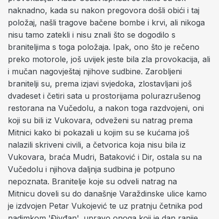
naknadno, kada su nakon pregovora došli obići i taj
položaj, našli tragove bačene bombe i krvi, ali nikoga
nisu tamo zatekli i nisu znali što se dogodilo s
braniteljima s toga položaja. Ipak, ono što je rečeno
preko motorole, još uvijek jeste bila zla provokacija, ali
i mučan nagovještaj njihove sudbine. Zarobljeni
branitelji su, prema izjavi svjedoka, zlostavljani još
dvadeset i četiri sata u prostorijama polurazrušenog
restorana na Vučedolu, a nakon toga razdvojeni, oni
koji su bili iz Vukovara, odveženi su natrag prema
Mitnici kako bi pokazali u kojim su se kućama još
nalazili skriveni civili, a četvorica koja nisu bila iz
Vukovara, braća Mudri, Bataković i Dir, ostala su na
Vučedolu i njihova daljnja sudbina je potpuno
nepoznata. Branitelje koje su odveli natrag na
Mitnicu doveli su do današnje Varaždinske ulice kamo
je izdvojen Petar Vukojević te uz pratnju četnika pod
nadimkom 'Đivđan', upravo onoga koji je dan ranije