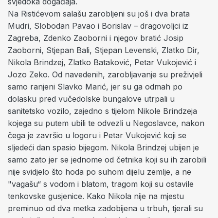
svjedoka događaja.
Na Ristićevom salašu zarobljeni su još i dva brata
Mudri, Slobodan Pavao i Borislav – dragovoljci iz
Zagreba, Zdenko Zaoborni i njegov bratić Josip
Zaoborni, Stjepan Bali, Stjepan Levenski, Zlatko Dir,
Nikola Brindzej, Zlatko Bataković, Petar Vukojević i
Jozo Zeko. Od navedenih, zarobljavanje su preživjeli
samo ranjeni Slavko Marić, jer su ga odmah po
dolasku pred vučedolske bungalove utrpali u
sanitetsko vozilo, zajedno s tijelom Nikole Brindzeja
kojega su putem ubili te odvezli u Negoslavce, nakon
čega je završio u logoru i Petar Vukojević koji se
sljedeći dan spasio bijegom. Nikola Brindzej ubijen je
samo zato jer se jednome od četnika koji su ih zarobili
nije svidjelo što hoda po suhom dijelu zemlje, a ne
"vagašu“ s vodom i blatom, tragom koji su ostavile
tenkovske gusjenice. Kako Nikola nije na mjestu
preminuo od dva metka zadobijena u trbuh, tjerali su