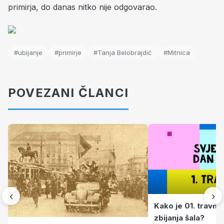
primirja, do danas nitko nije odgovarao.
#ubijanje
#primirje
#Tanja Belobrajdić
#Mitnica
POVEZANI ČLANCI
‹
›
Kako je 01. travnj
zbijanja šala?