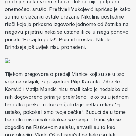
ga da još neko vrijeme hoda, dok se nije, potpuno
onemoćao, srušio. Preživjeli Vukojević ispričao je kako
su mu u sjećanju ostale urezane Nikoline posljednje
riječi koje je prkosno izgovorio jednome od četnika na
njegovu prijetnju neka se ustane ili će u njega ponovo
pucati: 'Pucaj tri puta!'. Posmrtni ostaci Nikole
Brindzeja još uvijek nisu pronađeni.
Tijekom pregovora o predaji Mitnice koji su se u isto
vrijeme odvijali, zapovjednici Pilip Karaula, Zdravko
Komšić i Matija Mandić nisu znali kako je nedaleko od
njih dogovoreno primirje prekršeno, iako su u jednom
trenutku preko motorole čuli da je netko rekao 'Ej
ustašo, pokokali smo tvoje dečke'. Budući da u tome
trenutku nisu imali nikakva saznanja o tome što se
dogodilo na Ristićevom salašu, shvatili su to kao
provokaciju. Vlado Ošust ispričat će kako su tek