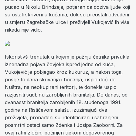
pucao u Nikolu Brindzeja, potjeran da doziva ljude koji
su ostali skriveni u kućama, dok su preostali odvedeni
u smjeru Zagrebačke ulice i preživjeli Vukojević ih više
nikada nije vidio.
Iskoristivši trenutak u kojem je pažnju četnika privukla
iznenadna pojava čovjeka ispred jedne od kuća,
Vukojević je pobjegao kroz kukuruz, a nakon toga,
poslije tri dana skrivanja i hodanja, uspio doći do
Nuštra, na neokupirani teritorij, te donekle uspio
razjasniti sudbinu zarobljenih branitelja. Do danas, od
dvanaest branitelja zarobljenih 18. studenoga 1991.
godine na Ristićevom salašu, izuzimajući dva
preživjela, pronađeni su, identificirani i sahranjeni
posmrtni ostaci samo Zdenka i Josipa Zaoborni. Za
ovaj ratni zločin, počinjen tijekom dogovorenog