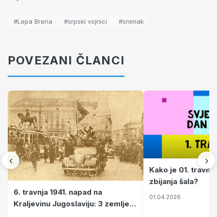
#Lepa Brena
#srpski vojnici
#snimak
POVEZANI ČLANCI
‹
›
Kako je 01. travnj
zbijanja šala?
6. travnja 1941. napad na
01.04.2026
Kraljevinu Jugoslaviju: 3 zemlje
nastale njenim raspadom