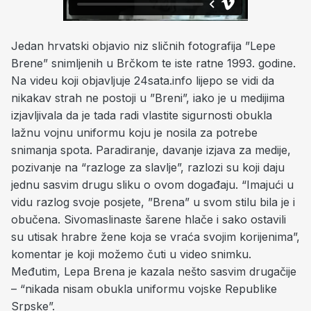
Jedan hrvatski objavio niz sličnih fotografija ”Lepe
Brene” snimljenih u Brčkom te iste ratne 1993. godine.
Na videu koji objavljuje 24sata.info lijepo se vidi da
nikakav strah ne postoji u ”Breni”, iako je u medijima
izjavljivala da je tada radi vlastite sigurnosti obukla
lažnu vojnu uniformu koju je nosila za potrebe
snimanja spota. Paradiranje, davanje izjava za medije,
pozivanje na “razloge za slavlje”, razlozi su koji daju
jednu sasvim drugu sliku o ovom događaju. “Imajući u
vidu razlog svoje posjete, ”Brena” u svom stilu bila je i
obučena. Sivomaslinaste šarene hlače i sako ostavili
su utisak hrabre žene koja se vraća svojim korijenima”,
komentar je koji možemo čuti u video snimku.
Međutim, Lepa Brena je kazala nešto sasvim drugačije
– “nikada nisam obukla uniformu vojske Republike
Srpske”.