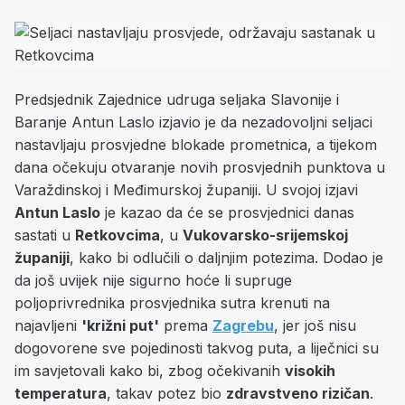
Predsjednik Zajednice udruga seljaka Slavonije i
Baranje Antun Laslo izjavio je da nezadovoljni seljaci
nastavljaju prosvjedne blokade prometnica, a tijekom
dana očekuju otvaranje novih prosvjednih punktova u
Varaždinskoj i Međimurskoj županiji. U svojoj izjavi
Antun Laslo
je kazao da će se prosvjednici danas
sastati u
Retkovcima
, u
Vukovarsko-srijemskoj
županiji
, kako bi odlučili o daljnjim potezima. Dodao je
da još uvijek nije sigurno hoće li supruge
poljoprivrednika prosvjednika sutra krenuti na
najavljeni
'križni put'
prema
Zagrebu
, jer još nisu
dogovorene sve pojedinosti takvog puta, a liječnici su
im savjetovali kako bi, zbog očekivanih
visokih
temperatura
, takav potez bio
zdravstveno rizičan
.