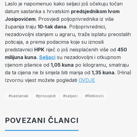
Laslo je napomenuo kako seljaci još očekuju točan
datum sastanka s hrvatskim
predsjednikom Ivom
Josipovićem
. Prosvjedi poljoprivrednika iz više
županija traju
10-tak dana
. Poljoprivrednici,
nezadovoljni stanjem u agraru, traže isplatu preostalih
poticaja, a prema podacima koje su iznosili
predstavnici
HPK
riječ o još neisplaćenih više od
450
milijuna kuna
.
Seljaci
su nezadovoljni i otkupnom
cijenom pšenice od
1,05 kuna
po kilogramu, smatraju
da ta cijena ne bi smjela biti manja od
1,35 kuna
. (Hina)
Izvornu vijest možete pogledati
OVDJE
#sastanak
#prosvjedi
#seljaci
#Retkovci
POVEZANI ČLANCI