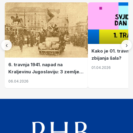
‹
›
Kako je 01. travnj
zbijanja šala?
6. travnja 1941. napad na
01.04.2026
Kraljevinu Jugoslaviju: 3 zemlje
nastale njenim raspadom
06.04.2026