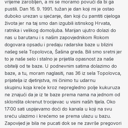
vrijeme zarobljen, a mi se moramo povući da bi ga
pustili. Dan 16. 9. 1991. tužan je dan koji mi je ostao
duboko urezan u sjećanje, dan koji ću pamtiti cijeloga
života jer na taj smo dan izgubili istinskog Hrvata,
ratnika i velikog domoljuba. Marijan ujutro dolazi do
nas u barutanu i s našim zapovjednikom Rokom
dogovara opsadu i predaju radarske baze u blizini
našeg sela Topolovca, Šašina greda. Bili smo sretni jer
to je naše selo i stalno je prijetila opasnost za naše
obitelji od te baze. U podnevnim satima dolazimo do
baze, a tu, moram naglasiti, nas 36 iz sela Topolovca,
prijatelja iz djetinjstva, mi činimo tu udarnu
skupinu koja kreće kroz nepregledno polje kukuruza
ne znajući da je iz te baze prema nama na jednom od
skloništa okrenut trocijevac u visini naših tijela. Oko
17:00 sati uspijevamo doći do kanala u koji na svu
sreću ulazimo i krećemo se prema ulazu u bazu.
Zapovijed je bila ne pucati dok se ne završe pregovori