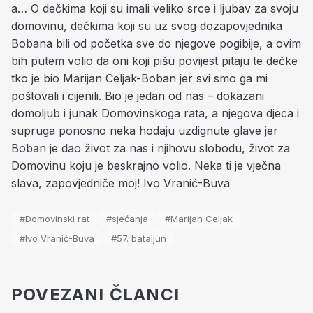
a… O dečkima koji su imali veliko srce i ljubav za svoju
domovinu, dečkima koji su uz svog dozapovjednika
Bobana bili od početka sve do njegove pogibije, a ovim
bih putem volio da oni koji pišu povijest pitaju te dečke
tko je bio Marijan Celjak-Boban jer svi smo ga mi
poštovali i cijenili. Bio je jedan od nas – dokazani
domoljub i junak Domovinskoga rata, a njegova djeca i
supruga ponosno neka hodaju uzdignute glave jer
Boban je dao život za nas i njihovu slobodu, život za
Domovinu koju je beskrajno volio. Neka ti je vječna
slava, zapovjedniče moj! Ivo Vranić-Buva
#Domovinski rat
#sjećanja
#Marijan Celjak
#Ivo Vranić-Buva
#57. bataljun
POVEZANI ČLANCI