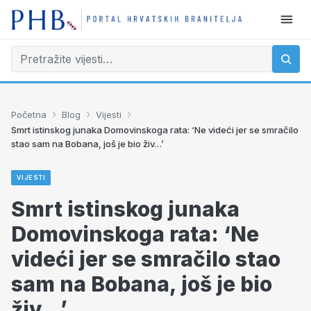
›
›
›
Početna
Blog
Vijesti
Smrt istinskog junaka Domovinskoga rata: ‘Ne videći jer se smračilo
stao sam na Bobana, još je bio živ…’
VIJESTI
Smrt istinskog junaka
Domovinskoga rata: ‘Ne
videći jer se smračilo stao
sam na Bobana, još je bio
živ…’