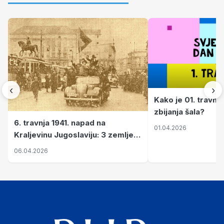
‹
›
Kako je 01. travnj
zbijanja šala?
6. travnja 1941. napad na
01.04.2026
Kraljevinu Jugoslaviju: 3 zemlje
nastale njenim raspadom
06.04.2026