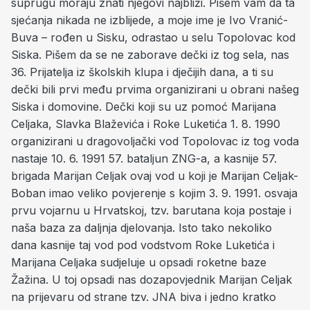
suprugu moraju znati njegovi najbliži. Pišem vam da ta
sjećanja nikada ne izblijede, a moje ime je Ivo Vranić-
Buva – rođen u Sisku, odrastao u selu Topolovac kod
Siska. Pišem da se ne zaborave dečki iz tog sela, nas
36. Prijatelja iz školskih klupa i dječijih dana, a ti su
dečki bili prvi među prvima organizirani u obrani našeg
Siska i domovine. Dečki koji su uz pomoć Marijana
Celjaka, Slavka Blaževića i Roke Luketića 1. 8. 1990
organizirani u dragovoljački vod Topolovac iz tog voda
nastaje 10. 6. 1991 57. bataljun ZNG-a, a kasnije 57.
brigada Marijan Celjak ovaj vod u koji je Marijan Celjak-
Boban imao veliko povjerenje s kojim 3. 9. 1991. osvaja
prvu vojarnu u Hrvatskoj, tzv. barutana koja postaje i
naša baza za daljnja djelovanja. Isto tako nekoliko
dana kasnije taj vod pod vodstvom Roke Luketića i
Marijana Celjaka sudjeluje u opsadi roketne baze
Žažina. U toj opsadi nas dozapovjednik Marijan Celjak
na prijevaru od strane tzv. JNA biva i jedno kratko