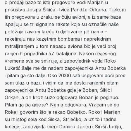
o predaji baze te iste pregovore vodi Marijan u
prisustvu Josipa Šikića i Ivice Pandže-Orkana. Tijekom
tih pregovora u zraku se čuju avioni, a iz same baze
ispaljuju se tri signalne rakete koje su označile naše
položaje i avioni kreću u djelovanje po nama –
raketiraju nas kazetnim bombama i neprekidnim
mitraljiranjem u tom napadu aviona bio je veći broj
ranjenih pripadnika 57. bataljuna. Nakon izvjesnog
vremena sve se smiruje, a zapovjednik voda Roko
Luketić šalje me da nađem zapovjednika Antu Bobetka
i pitam ga što dalje. Oko 20:00 sati uspijevam doći pred
sam ulaz u bazu i vidim da ima dosta ranjenih pitam
zapovjednika Antu Bobetka gdje je Boban, Šikić i
Orkan, a on kroz suze odgovara Boban je poginuo.
Pitam ga pa gdje je? Nema odgovora. Vraćam se do
Roke i govorim što je rekao Bobetko. Roko i Marijan
su iz istog sela kod Siska, Strlečko, a uz to i radne
kolege, zapovijeda meni Damiru Juriću i Siniši Jurilju,