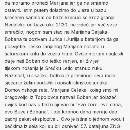
da moramo pronaći Marijana jer ga ne smijemo
ostaviti. Istim putem dolazimo do ulaza u bazu i
krećemo kanalom od baze krećući se kroz granje.
Nedaleko od baze oko 21:30, ne videći jer već se je
smračilo, nogom sam stao na Marijana Celjaka-
Bobana te dozivam Jurića i Jurilja s baterijom da ga
posvijetle. Teško ranjenog Marijana nosimo u
šatorskom krilu do vozila hitne. Ovdje moram naglasiti
da je naš Boban bio teško ranjen, ali živ jer
tijekom nošenja je Srećku Letici stisnuo ruku.
Nažalost, u sisačkoj bolnici je preminuo. Ovo moje
sjećanje želim podijeliti i opisati istinskog junaka
Domovinskoga rata, Marijana Celjaka, kojeg smo mi
dragovoljci iz Topolovca nazvali Boban jer dolazeći
uvijek kod nas u bazu pjevao bi “Evo zore, evo dana,
evo Buve i Bobana”. I tog kobnog dana meni je dao
zadnji paket eksploziva… Ovo je istina o jednom vodu i
dečkima iz sela koji su bili osnivači 57. bataljuna ZNG-