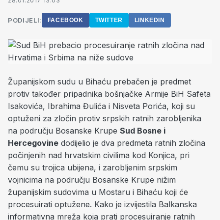
28.01.2017 13:03
PODIJELI:
FACEBOOK
TWITTER
LINKEDIN
Županijskom sudu u Bihaću prebačen je predmet
protiv također pripadnika bošnjačke Armije BiH Safeta
Isakovića, Ibrahima Đulića i Nisveta Porića, koji su
optuženi za zločin protiv srpskih ratnih zarobljenika
na području Bosanske Krupe
Sud Bosne i
Hercegovine
dodijelio je dva predmeta ratnih zločina
počinjenih nad hrvatskim civilima kod Konjica, pri
čemu su trojica ubijena, i zarobljenim srpskim
vojnicima na području Bosanske Krupe nižim
županijskim sudovima u Mostaru i Bihaću koji će
procesuirati optužene. Kako je izvijestila Balkanska
informativna mreža koja prati procesuiranje ratnih