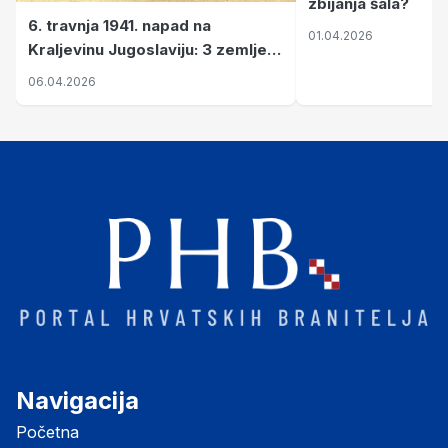
zbijanja šala?
6. travnja 1941. napad na
01.04.2026
Kraljevinu Jugoslaviju: 3 zemlje
nastale njenim raspadom
06.04.2026
Navigacija
Početna