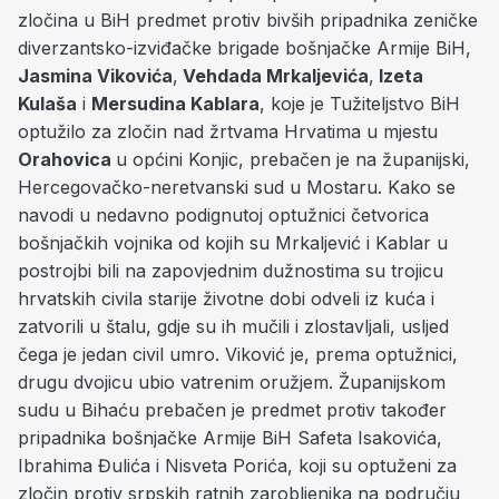
zločina u BiH predmet protiv bivših pripadnika zeničke
diverzantsko-izviđačke brigade bošnjačke Armije BiH,
Jasmina Vikovića
,
Vehdada Mrkaljevića
,
Izeta
Kulaša
i
Mersudina Kablara
, koje je Tužiteljstvo BiH
optužilo za zločin nad žrtvama Hrvatima u mjestu
Orahovica
u općini Konjic, prebačen je na županijski,
Hercegovačko-neretvanski sud u Mostaru. Kako se
navodi u nedavno podignutoj optužnici četvorica
bošnjačkih vojnika od kojih su Mrkaljević i Kablar u
postrojbi bili na zapovjednim dužnostima su trojicu
hrvatskih civila starije životne dobi odveli iz kuća i
zatvorili u štalu, gdje su ih mučili i zlostavljali, usljed
čega je jedan civil umro. Viković je, prema optužnici,
drugu dvojicu ubio vatrenim oružjem. Županijskom
sudu u Bihaću prebačen je predmet protiv također
pripadnika bošnjačke Armije BiH Safeta Isakovića,
Ibrahima Đulića i Nisveta Porića, koji su optuženi za
zločin protiv srpskih ratnih zarobljenika na području