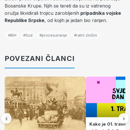
Bosanske Krupe. Njih se tereti da su iz vatrenog
oružja likvidirali trojicu zarobljenih
pripadnika vojske
Republike Srpske
, od kojih je jedan bio ranjen.
#BiH
#Sud
#procesuiranje
#ratni zločini
POVEZANI ČLANCI
‹
›
Kako je 01. travnj