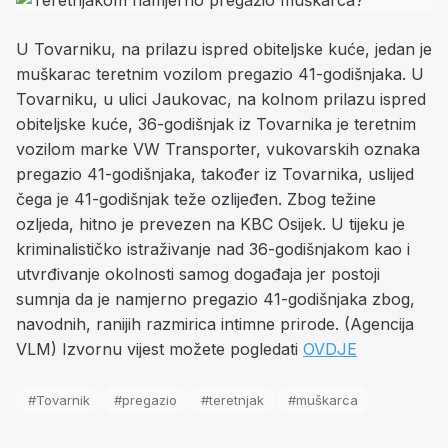
U Tovarniku, na prilazu ispred obiteljske kuće, jedan je
muškarac teretnim vozilom pregazio 41-godišnjaka. U
Tovarniku, u ulici Jaukovac, na kolnom prilazu ispred
obiteljske kuće, 36-godišnjak iz Tovarnika je teretnim
vozilom marke VW Transporter, vukovarskih oznaka
pregazio 41-godišnjaka, također iz Tovarnika, uslijed
čega je 41-godišnjak teže ozlijeđen. Zbog težine
ozljeda, hitno je prevezen na KBC Osijek. U tijeku je
kriminalističko istraživanje nad 36-godišnjakom kao i
utvrđivanje okolnosti samog događaja jer postoji
sumnja da je namjerno pregazio 41-godišnjaka zbog,
navodnih, ranijih razmirica intimne prirode. (Agencija
VLM) Izvornu vijest možete pogledati
OVDJE
#Tovarnik
#pregazio
#teretnjak
#muškarca