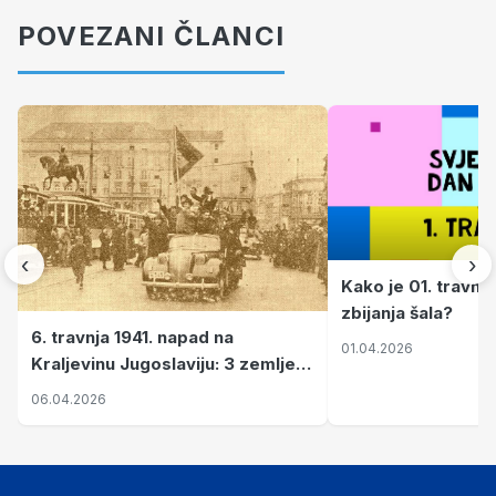
POVEZANI ČLANCI
‹
›
Kako je 01. travnj
zbijanja šala?
6. travnja 1941. napad na
01.04.2026
Kraljevinu Jugoslaviju: 3 zemlje
nastale njenim raspadom
06.04.2026