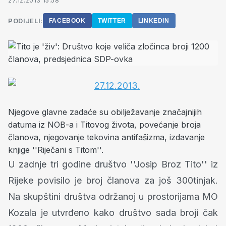
27.12.2013 15:58
PODIJELI:
FACEBOOK
TWITTER
LINKEDIN
Njegove glavne zadaće su obilježavanje značajnijih
datuma iz NOB-a i Titovog života, povećanje broja
članova, njegovanje tekovina antifašizma, izdavanje
knjige ''Riječani s Titom''.
U zadnje tri godine društvo ''Josip Broz Tito'' iz
Rijeke povisilo je broj članova za još 300tinjak.
Na skupštini društva održanoj u prostorijama MO
Kozala je utvrđeno kako društvo sada broji čak