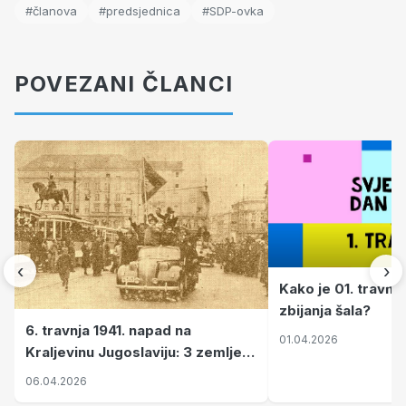
#članova
#predsjednica
#SDP-ovka
POVEZANI ČLANCI
‹
›
Kako je 01. travnj
zbijanja šala?
6. travnja 1941. napad na
01.04.2026
Kraljevinu Jugoslaviju: 3 zemlje
nastale njenim raspadom
06.04.2026