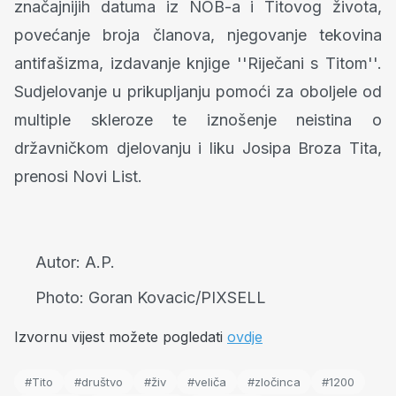
značajnijih datuma iz NOB-a i Titovog života,
povećanje broja članova, njegovanje tekovina
antifašizma, izdavanje knjige ''Riječani s Titom''.
Sudjelovanje u prikupljanju pomoći za oboljele od
multiple skleroze te iznošenje neistina o
državničkom djelovanju i liku Josipa Broza Tita,
prenosi Novi List.
Autor:
A.P.
Photo:
Goran Kovacic/PIXSELL
Izvornu vijest možete pogledati
ovdje
#Tito
#društvo
#živ
#veliča
#zločinca
#1200