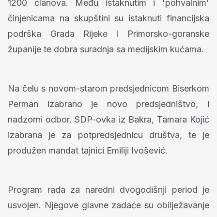
1200 članova. Među istaknutim i 'pohvalnim'
činjenicama na skupštini su istaknuti financijska
podrška Grada Rijeke i Primorsko-goranske
županije te dobra suradnja sa medijskim kućama.
Na čelu s novom-starom predsjednicom Biserkom
Perman izabrano je novo predsjedništvo, i
nadzorni odbor. SDP-ovka iz Bakra, Tamara Kojić
izabrana je za potpredsjednicu društva, te je
produžen mandat tajnici Emiliji Ivošević.
Program rada za naredni dvogodišnji period je
usvojen. Njegove glavne zadaće su obilježavanje