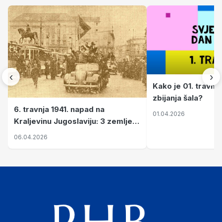
‹
›
Kako je 01. travnj
zbijanja šala?
6. travnja 1941. napad na
01.04.2026
Kraljevinu Jugoslaviju: 3 zemlje
nastale njenim raspadom
06.04.2026