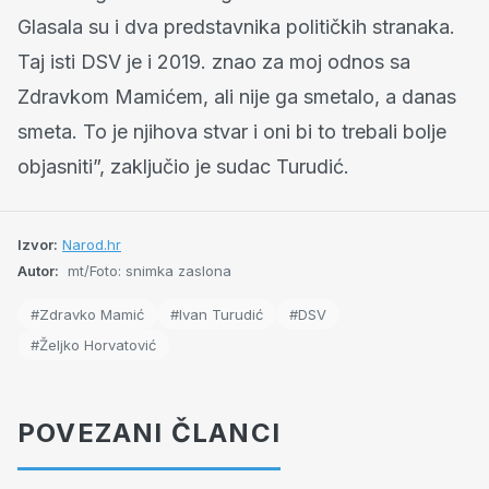
Glasala su i dva predstavnika političkih stranaka.
Taj isti DSV je i 2019. znao za moj odnos sa
Zdravkom Mamićem, ali nije ga smetalo, a danas
smeta. To je njihova stvar i oni bi to trebali bolje
objasniti”, zaključio je sudac Turudić.
Izvor:
Narod.hr
Autor:
mt/Foto: snimka zaslona
#Zdravko Mamić
#Ivan Turudić
#DSV
#Željko Horvatović
POVEZANI ČLANCI