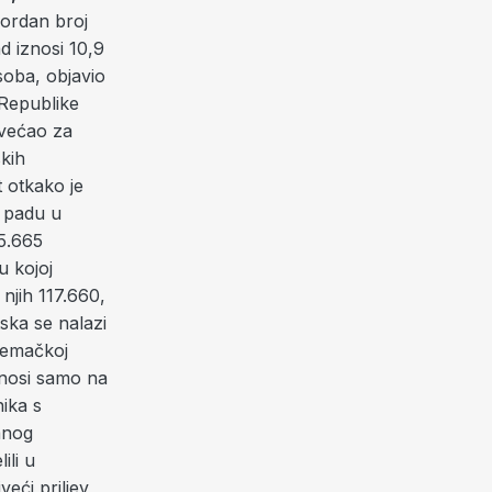
kordan broj
d iznosi 10,9
soba, objavio
 Republike
ovećao za
skih
 otkako je
u padu u
95.665
u kojoj
njih 117.660,
ska se nalazi
Njemačkoj
odnosi samo na
ika s
anog
ili u
eći priljev