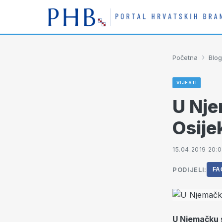
›
Početna
Blog
VIJESTI
U Nje
Osije
15.04.2019 20:
PODIJELI:
FA
U Njemačku s