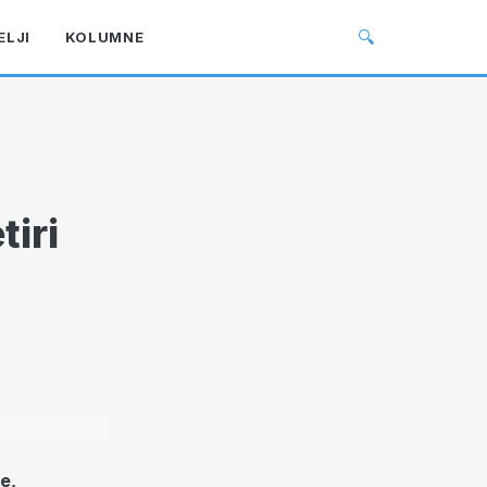
🔍
ELJI
KOLUMNE
tiri
e,