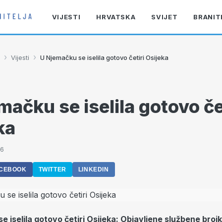
VIJESTI
HRVATSKA
SVIJET
BRANIT
›
›
Vijesti
U Njemačku se iselila gotovo četiri Osijeka
mačku se iselila gotovo če
ka
06
CEBOOK
TWITTER
LINKEDIN
e iselila gotovo četiri Osijeka: Objavljene službene brojk