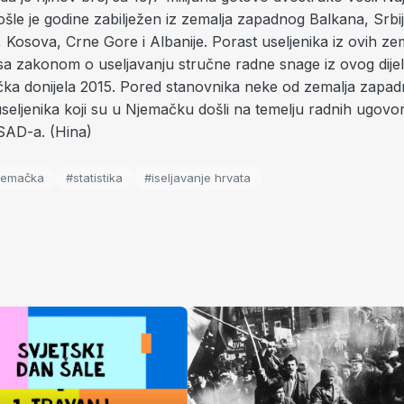
ošle je godine zabilježen iz zemalja zapadnog Balkana, Srbij
Kosova, Crne Gore i Albanije. Porast useljenika iz ovih ze
sa zakonom o useljavanju stručne radne snage iz ovog dije
ačka donijela 2015. Pored stanovnika neke od zemalja zapa
useljenika koji su u Njemačku došli na temelju radnih ugovor
i SAD-a. (Hina)
jemačka
#statistika
#iseljavanje hrvata