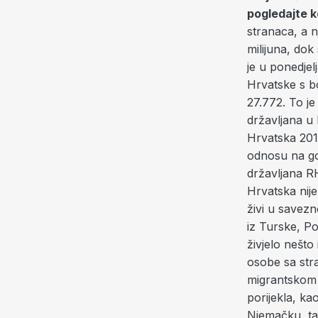
pogledajte ko
stranaca, a n
milijuna, dok
je u ponedjel
Hrvatske s b
27.772. To je
državljana u
Hrvatska 2013
odnosu na go
državljana RH
Hrvatska nije
živi u savez
iz Turske, Po
živjelo nešto
osobe sa str
migrantskom 
porijekla, ka
Njemačku, tad