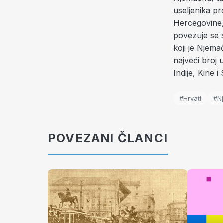
useljenika pr
Hercegovine, 
povezuje se 
koji je Njem
najveći broj 
Indije, Kine 
#Hrvati
#N
POVEZANI ČLANCI