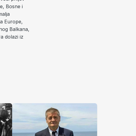
e, Bosne i
malja
la Europe,
dnog Balkana,
a dolazi iz