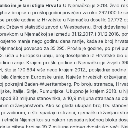
liko im je lani stiglo Hrvata
U Njemačkoj je 2018. živio re
jihov broj se u prošloj godini povećao za oko 292.000 te sa
 se prošle godine iz Hrvatske u Njemačku doselilo 27.772 o
jak Državni statistički zavod u Wiesbadenu. Broj državljana
oravkom u Njemačkoj se između 31.12.2017. i 31.12.2018. p
 osjetno manje nego godinu dana ranije, kada se broj hrvat
 Njemačkoj povećao za 35.295. Prošle je godine, po prvi put
. ušla u Europsku uniju, broj doseljenika iz Hrvatske bio 
dinu ranije. Krajem prošle godine u Njemačkoj je živjelo 3
, što je 170.694 više nego krajem 2012., posljednje godine 
 bila članicom Europske unije. Najviše hrvatskih državljana, 
noj pokrajini Baden-Wuerttemberg. Po broju stranaca, Hrvat
ljske, Italije, Sirije, Rumunjske. Ukupno je krajem 2018. u 
 ispod 83 milijuna stanovnika, a 10,9 milijuna stranaca se 
anim državljanstvom. Ako se gleda ukupan broj tzv. stanovn
pozadinom, u što spadaju i stranci, njemački državljani str
o i etnički Nijemci koji su nakon raspada istočnog bloka dosel
a je njihov broj sa 19,7 milijuna gotovo dvostruko veći. Najv