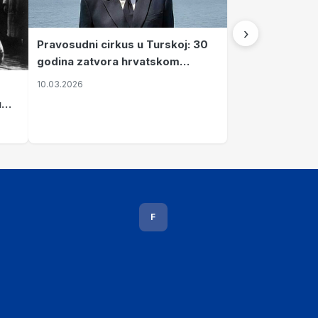
›
Pravosudni cirkus u Turskoj: 30
godina zatvora hrvatskom
kapetanu kojeg su sami pustili
10.03.2026
u
vavi
F