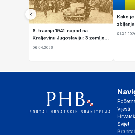
‹
Kako je
zbijanja
6. travnja 1941. napad na
01.04.202
Kraljevinu Jugoslaviju: 3 zemlje
nastale njenim raspadom
06.04.2026
Navi
Početn
Vijesti
Hrvats
Svijet
Branitel