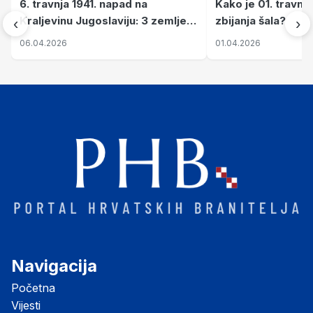
6. travnja 1941. napad na
Kako je 01. travnj
Kraljevinu Jugoslaviju: 3 zemlje
zbijanja šala?
‹
›
nastale njenim raspadom
06.04.2026
01.04.2026
Navigacija
Početna
Vijesti