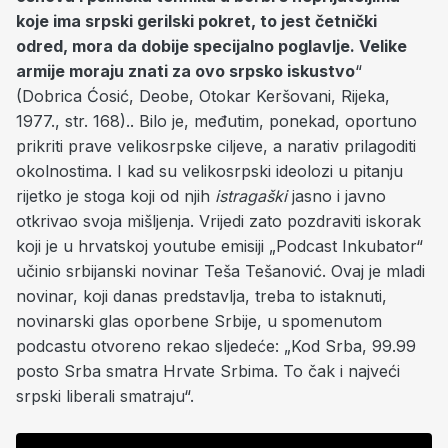
koje ima srpski gerilski pokret, to jest četnički
odred, mora da dobije specijalno poglavlje. Velike
armije moraju znati za ovo srpsko iskustvo
“
(Dobrica Ćosić, Deobe, Otokar Keršovani, Rijeka,
1977., str. 168).. Bilo je, međutim, ponekad, oportuno
prikriti prave velikosrpske ciljeve, a narativ prilagoditi
okolnostima. I kad su velikosrpski ideolozi u pitanju
rijetko je stoga koji od njih
istragaški
jasno i javno
otkrivao svoja mišljenja. Vrijedi zato pozdraviti iskorak
koji je u hrvatskoj youtube emisiji „Podcast Inkubator“
učinio srbijanski novinar Teša Tešanović. Ovaj je mladi
novinar, koji danas predstavlja, treba to istaknuti,
novinarski glas oporbene Srbije, u spomenutom
podcastu otvoreno rekao sljedeće: „Kod Srba, 99.99
posto Srba smatra Hrvate Srbima. To čak i najveći
srpski liberali smatraju“.