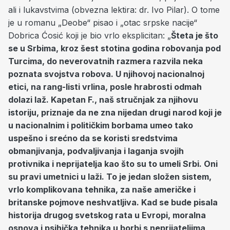
ali i lukavstvima (obvezna lektira: dr. Ivo Pilar). O tome
je u romanu „Deobe“ pisao i „otac srpske nacije“
Dobrica Ćosić koji je bio vrlo eksplicitan: „
Šteta je što
se u Srbima, kroz šest stotina godina robovanja pod
Turcima, do neverovatnih razmera razvila neka
poznata svojstva robova. U njihovoj nacionalnoj
etici, na rang-listi vrlina, posle hrabrosti odmah
dolazi laž. Kapetan F., naš stručnjak za njihovu
istoriju, priznaje da ne zna nijedan drugi narod koji je
u nacionalnim i političkim borbama umeo tako
uspešno i srećno da se koristi sredstvima
obmanjivanja, podvaljivanja i laganja svojih
protivnika i neprijatelja kao što su to umeli Srbi. Oni
su pravi umetnici u laži. To je jedan složen sistem,
vrlo komplikovana tehnika, za naše američke i
britanske pojmove neshvatljiva. Kad se bude pisala
historija drugog svetskog rata u Evropi, moralna
osnova i psihička tehnika u borbi s neprijateljima