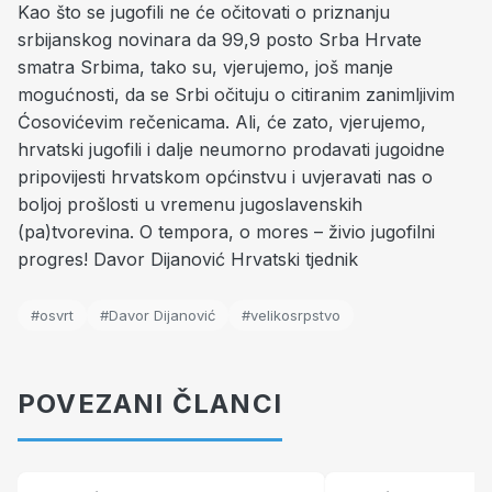
Kao što se jugofili ne će očitovati o priznanju
srbijanskog novinara da 99,9 posto Srba Hrvate
smatra Srbima, tako su, vjerujemo, još manje
mogućnosti, da se Srbi očituju o citiranim zanimljivim
Ćosovićevim rečenicama. Ali, će zato, vjerujemo,
hrvatski jugofili i dalje neumorno prodavati jugoidne
pripovijesti hrvatskom općinstvu i uvjeravati nas o
boljoj prošlosti u vremenu jugoslavenskih
(pa)tvorevina. O tempora, o mores – živio jugofilni
progres! Davor Dijanović Hrvatski tjednik
#osvrt
#Davor Dijanović
#velikosrpstvo
POVEZANI ČLANCI