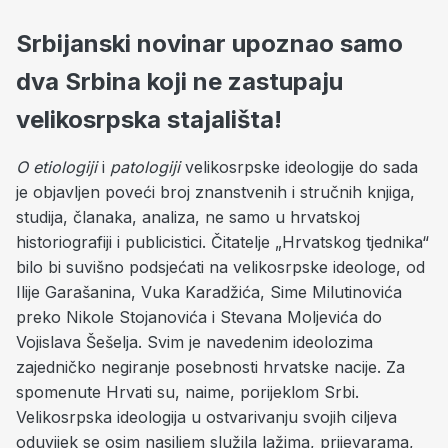
Srbijanski novinar upoznao samo
dva Srbina koji ne zastupaju
velikosrpska stajališta!
O etiologiji
i
patologiji
velikosrpske ideologije do sada
je objavljen poveći broj znanstvenih i stručnih knjiga,
studija, članaka, analiza, ne samo u hrvatskoj
historiografiji i publicistici. Čitatelje „Hrvatskog tjednika“
bilo bi suvišno podsjećati na velikosrpske ideologe, od
Ilije Garašanina, Vuka Karadžića, Sime Milutinovića
preko Nikole Stojanovića i Stevana Moljevića do
Vojislava Šešelja. Svim je navedenim ideolozima
zajedničko negiranje posebnosti hrvatske nacije. Za
spomenute Hrvati su, naime, porijeklom Srbi.
Velikosrpska ideologija u ostvarivanju svojih ciljeva
oduvijek se osim nasiljem služila lažima, prijevarama,