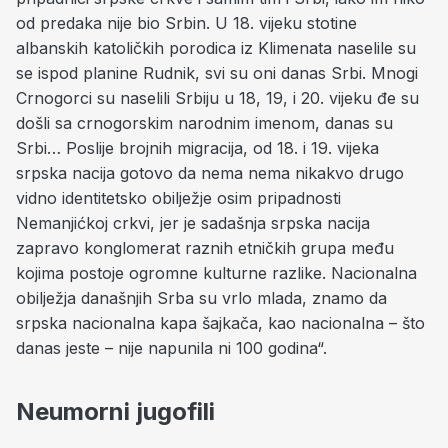
od predaka nije bio Srbin. U 18. vijeku stotine
albanskih katoličkih porodica iz Klimenata naselile su
se ispod planine Rudnik, svi su oni danas Srbi. Mnogi
Crnogorci su naselili Srbiju u 18, 19, i 20. vijeku đe su
došli sa crnogorskim narodnim imenom, danas su
Srbi… Poslije brojnih migracija, od 18. i 19. vijeka
srpska nacija gotovo da nema nema nikakvo drugo
vidno identitetsko obilježje osim pripadnosti
Nemanjićkoj crkvi, jer je sadašnja srpska nacija
zapravo konglomerat raznih etničkih grupa među
kojima postoje ogromne kulturne razlike. Nacionalna
obilježja današnjih Srba su vrlo mlada, znamo da
srpska nacionalna kapa šajkača, kao nacionalna – što
danas jeste – nije napunila ni 100 godina“.
Neumorni jugofili