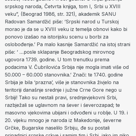
srpskog naroda, Četvrta knjiga, tom I, Srbi u XVIII
veku”, (Beograd 1986, str. 321), akademik SANU
Radovan Samardžić piše: ‘Srpski narod u Turskoj
morao je da se u XVIII veku iz temelja obnovi kako bi
ponovo izašao na istorijsku scenu u borbi za
oslobođenje.’ Pa malo kasnije Samardžić na istoj strani
piše: ‘ …posle sklapanje Beogradskog mirovnog
ugovora 1739. godine. U tom trenutku prema
podacima V. Čubrilovića Srbija nije mogla imati više od
50.000 – 60.000 stanovnika.’ Znači: te 1740. godine
Srbija je bila ‘prazna’, više je stanovnika živjelo na
teritoriji današnje srednje i južne Crne Gore nego u
Srbiji! Tako su nestali pravi, srednjevjekovni Srbi,
razbježali se uglavnom na śever i śeverozapad; te
masovno vjekovima ubijani i odvođeni u roblje. U 19. i
20. vijeku mnogo je naroda iz Makedonije, śeverne
Grčke, Bugarske naselilo Srbiju, đe su postali
pripadnici srpske crkve i samim tim i Srbi, iako im niko