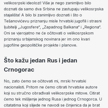
velikosrpski ideolozi! Više je nego zanimljivo bilo
doznati da samo dva Srbina ne zastupaju velikosrpska
stajališta! A bilo bi zanimljivo doznati i što o
Tešanovićevu priznanju misle hrvatski jugofili i strasni
ljubitelji „Jugosfere“, „Zapadnog Balkana“ i „Regiona“.
Oni se vjerojatno ne će očitovati o velikosrpskom
priznanju srbijanskog novinara jer im ono kvari
jugofilne geopolitičke projekte i planove.
Što kažu jedan Rus i jedan
Crnogorac
No, zato ćemo se očitovati mi, mrski hrvatski
nacionalisti. Pritom ne ćemo citirati hrvatske autore
koji su stručno obrađivali velikosrpske mitove. Citirat
ćemo tek mišljenje jednog Rusa i jednog Crnogorca. U
citatatima koji slijede ne navodi se činjenica da je brat