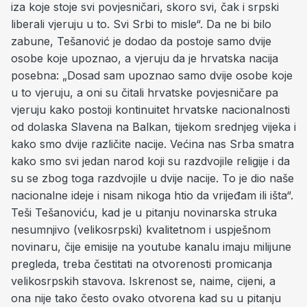
iza koje stoje svi povjesničari, skoro svi, čak i srpski
liberali vjeruju u to. Svi Srbi to misle“. Da ne bi bilo
zabune, Tešanović je dodao da postoje samo dvije
osobe koje upoznao, a vjeruju da je hrvatska nacija
posebna: „Dosad sam upoznao samo dvije osobe koje
u to vjeruju, a oni su čitali hrvatske povjesničare pa
vjeruju kako postoji kontinuitet hrvatske nacionalnosti
od dolaska Slavena na Balkan, tijekom srednjeg vijeka i
kako smo dvije različite nacije. Većina nas Srba smatra
kako smo svi jedan narod koji su razdvojile religije i da
su se zbog toga razdvojile u dvije nacije. To je dio naše
nacionalne ideje i nisam nikoga htio da vrijeđam ili išta“.
Teši Tešanoviću, kad je u pitanju novinarska struka
nesumnjivo (velikosrpski) kvalitetnom i uspješnom
novinaru, čije emisije na youtube kanalu imaju milijune
pregleda, treba čestitati na otvorenosti promicanja
velikosrpskih stavova. Iskrenost se, naime, cijeni, a
ona nije tako često ovako otvorena kad su u pitanju