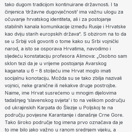
tako dugom tradicijom kontinuirane državnosti. I ta
činjenica ‘državne dugovječnosti’ ima važnu ulogu za
očuvanje hrvatskog identiteta, ali i za postojanje
stabilnih kanala komunikacije između Rusije i Hrvatske
kao dviju starih europskih država“. S obzirom na to da
se u Srbiji voli govoriti o tome kako su Srbi vojnički
narod, a isto se osporava Hrvatima, navodimo i
sljedeću konstataciju profesora Alimova: „Osobno sam
sklon tezi da je u vrijeme postojanja Avarskog
kaganata u 6 – 8 stoljeću ime Hrvat moglo imati
socijalnu konotaciju. Možda su se tako zbilja nazivali
vojnici, neke granične ili nekakve druge postrojbe.
Naime, ime Hrvat susrećemo u mnogim dijelovima
tadašnjeg ‘slavenskog svijeta’ i to na velikom području
od ukrajinskih Karpata do Šlezije u Poljskoj te na
području povijesne Karantanije i današnje Crne Gore.
Tako široko područje tog imena prvo označava da je
to ime bilo jako važno u ranom srednjem vijeku, a