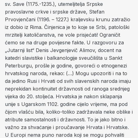
sv. Save (1175.-1235.), utemeljitelja Srpske
pravoslavne crkve i srpske države, Stefan
Prvovjenčani (1196. – 1227.) kraljevsku krunu zatražio
iz dobio iz Rima. Činjenica je to koje se Srbi, patološki
mrzitelji katoličanstva, ne vole prisjećati! Ograničit
ćemo se na druge povijesne fakte. U razgovoru za
„Jutarnji list“ Denis Jevgenjevič Alimov, docent na
katedri slavistike i balkanologije sveučilišta u Sankt
Peterburgu, prošle je godine, govoreći o etnogenezi
hrvatskog naroda, rekao: (…) Mogu upozoriti i na to
da jedino Rusi i Hrvati od svih slavenskih naroda imaju
neprekidan kontinuitet državnosti od ranoga srednjeg
vijeka do 20. stoljeća. Hrvatska je nakon sklapanja
unije s Ugarskom 1102. godine cijelo vrijeme, ma pod
čijom vlašću bila, koliko-toliko zadržavala neke oblike i
atribute samostalnosti i državnosti. To je jako bitno i
važno za shvaćanje i proučavanje Hrvata i Hrvatske.
U Europi nema puno naroda koji se mogu pohvaliti