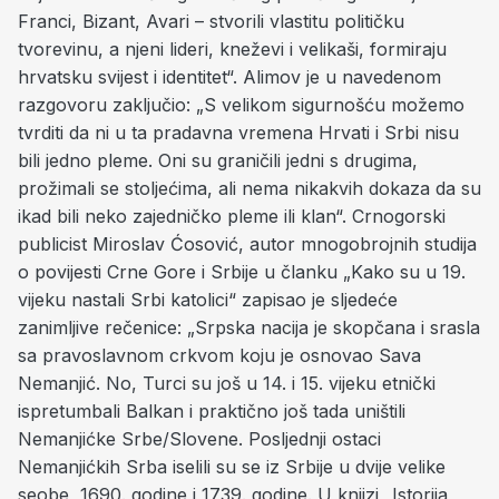
Franci, Bizant, Avari – stvorili vlastitu političku
tvorevinu, a njeni lideri, kneževi i velikaši, formiraju
hrvatsku svijest i identitet“. Alimov je u navedenom
razgovoru zaključio: „S velikom sigurnošću možemo
tvrditi da ni u ta pradavna vremena Hrvati i Srbi nisu
bili jedno pleme. Oni su graničili jedni s drugima,
prožimali se stoljećima, ali nema nikakvih dokaza da su
ikad bili neko zajedničko pleme ili klan“. Crnogorski
publicist Miroslav Ćosović, autor mnogobrojnih studija
o povijesti Crne Gore i Srbije u članku „Kako su u 19.
vijeku nastali Srbi katolici“ zapisao je sljedeće
zanimljive rečenice: „Srpska nacija je skopčana i srasla
sa pravoslavnom crkvom koju je osnovao Sava
Nemanjić. No, Turci su još u 14. i 15. vijeku etnički
ispretumbali Balkan i praktično još tada uništili
Nemanjićke Srbe/Slovene. Posljednji ostaci
Nemanjićkih Srba iselili su se iz Srbije u dvije velike
seobe, 1690. godine i 1739. godine. U knjizi „Istorija