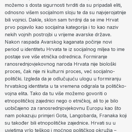
možemo s dosta sigurnosti tvrditi da su pripadali eliti,
odnosno višem socijalnom sloju te da su najvjerojatnije
bili vojnici. Dakle, sklon sam tvrdnji da se ime Hrvat
prvo pojavilo kao socijalna kategorija i to kao naziv
nekih vojnih postrojbi u vrijeme avarske države.
Nakon raspada Avarskog kaganata počinje novi
period u identitetu Hrvata te iz socijalnog miljea to ime
postaje sve više etnička odrednica. Formiranje
ranosrednjovjekovnog naroda Hrvata nije biološki
proces, čak nije ni kulturni proces, već socijalno-
politički. Izgleda da je odlučujuću ulogu u formiranju
hrvatskog identiteta u ta vremena odigrala ta političko-
vojna elita. Tako da tu više možemo govoriti o
etnopolitičkoj zajednici nego o etničkoj, ali to je bilo
uobičajeno za ranosrednjovjekovnu Europu kao što
nam pokazuju primjeri Gota, Langobarda, Franaka koji
su također bili etnopolitičke zajednice. Hrvati su u
uvjetima vrlo teškog i moćnog političkog okružja –