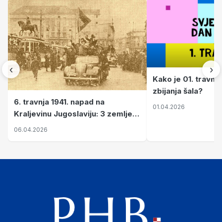
‹
›
Kako je 01. travnj
zbijanja šala?
6. travnja 1941. napad na
01.04.2026
Kraljevinu Jugoslaviju: 3 zemlje
nastale njenim raspadom
06.04.2026