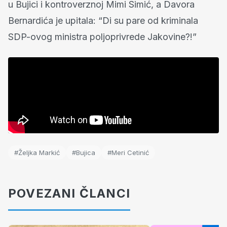
u Bujici i kontroverznoj Mimi Simić, a Davora
Bernardića je upitala: “Di su pare od kriminala
SDP-ovog ministra poljoprivrede Jakovine?!”
#Željka Markić
#Bujica
#Meri Cetinić
POVEZANI ČLANCI