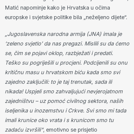
Matić napominje kako je Hrvatska u očima
europske i svjetske politike bila „neželjeno dijete“.
„Jugoslavenska narodna armija (JNA) imala je
‘zeleno svjetlo’ da nas pregazi. Mislili su da ćemo
se, čim se pojavi oklop, razbježati i predati.
Teško su pogriješili u procjeni. Podcijenili su onu
kritičnu masu u hrvatskom biću kada smo svi
zajedno zaključili: to je taj trenutak, sada ili
nikada! Uspjeli smo zahvaljujući nevjerojatnom
zajedništvu – uz pomoć civilnog sektora, naših
iseljenika u inozemstvu i Crkve. Svi smo mi tada
imali krunice oko vrata i s krunicom smo tu
zadaću izvršili“
, emotivno se prisjetio