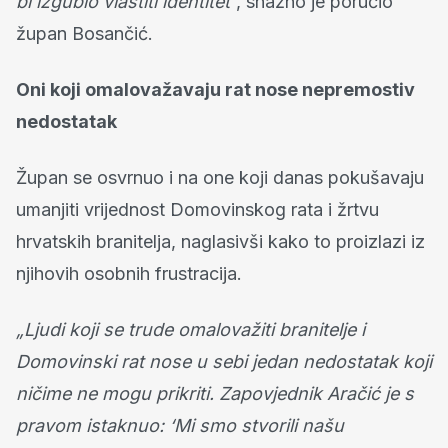
bi izgubio vlastiti identitet
“, snažno je poručio
župan Bosančić.
Oni koji omalovažavaju rat nose nepremostiv
nedostatak
Župan se osvrnuo i na one koji danas pokušavaju
umanjiti vrijednost Domovinskog rata i žrtvu
hrvatskih branitelja, naglasivši kako to proizlazi iz
njihovih osobnih frustracija.
„Ljudi koji se trude omalovažiti branitelje i
Domovinski rat nose u sebi jedan nedostatak koji
ničime ne mogu prikriti. Zapovjednik Aračić je s
pravom istaknuo: ‘Mi smo stvorili našu