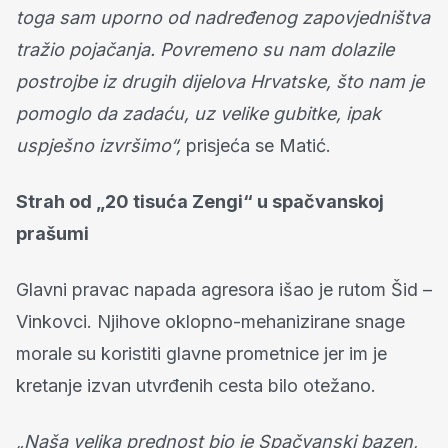
toga sam uporno od nadređenog zapovjedništva
tražio pojačanja. Povremeno su nam dolazile
postrojbe iz drugih dijelova Hrvatske, što nam je
pomoglo da zadaću, uz velike gubitke, ipak
uspješno izvršimo“,
prisjeća se Matić.
Strah od „20 tisuća Zengi“ u spačvanskoj
prašumi
Glavni pravac napada agresora išao je rutom Šid –
Vinkovci. Njihove oklopno-mehanizirane snage
morale su koristiti glavne prometnice jer im je
kretanje izvan utvrđenih cesta bilo otežano.
„Naša velika prednost bio je Spačvanski bazen,