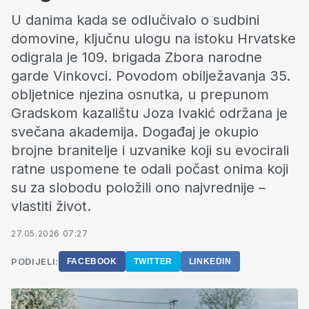
U danima kada se odlučivalo o sudbini
domovine, ključnu ulogu na istoku Hrvatske
odigrala je 109. brigada Zbora narodne
garde Vinkovci. Povodom obilježavanja 35.
obljetnice njezina osnutka, u prepunom
Gradskom kazalištu Joza Ivakić održana je
svečana akademija. Događaj je okupio
brojne branitelje i uzvanike koji su evocirali
ratne uspomene te odali počast onima koji
su za slobodu položili ono najvrednije –
vlastiti život.
27.05.2026 07:27
PODIJELI:
FACEBOOK
TWITTER
LINKEDIN