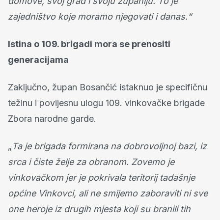
domove, svoj grad i svoju županiju. To je
zajedništvo koje moramo njegovati i danas.“
Istina o 109. brigadi mora se prenositi
generacijama
Zaključno, župan Bosančić istaknuo je specifičnu
težinu i povijesnu ulogu 109. vinkovačke brigade
Zbora narodne garde.
„
Ta je brigada formirana na dobrovoljnoj bazi, iz
srca i čiste želje za obranom. Zovemo je
vinkovačkom jer je pokrivala teritorij tadašnje
općine Vinkovci, ali ne smijemo zaboraviti ni sve
one heroje iz drugih mjesta koji su branili tih