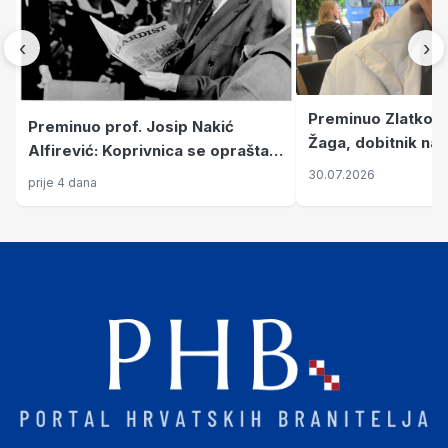
‹
›
Preminuo Zlatko 
Preminuo prof. Josip Nakić
Žaga, dobitnik naj
Alfirević: Koprivnica se oprašta
priznanja koji prip
od ratnog zapovjednika i velikana
30.07.2026
prije 4 dana
velikana
kulture