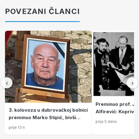
POVEZANI ČLANCI
‹
›
Preminuo prof. Jo
3. kolovoza u dubrovačkoj bolnici
Alfirević: Koprivn
preminuo Marko Stipić, bivši
od ratnog zapovjed
prije 5 dana
politički emigrant, dragovoljac
kulture
prije 13 h
Domovinskog rata i pukovnik