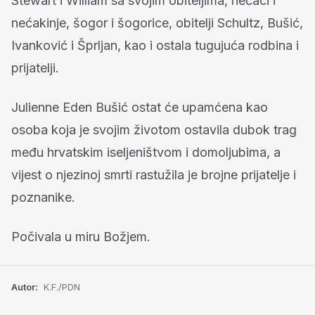
Stewart i William sa svojim obiteljima, nećaci i
nećakinje, šogor i šogorice, obitelji Schultz, Bušić,
Ivanković i Šprljan, kao i ostala tugujuća rodbina i
prijatelji.
Julienne Eden Bušić ostat će upamćena kao
osoba koja je svojim životom ostavila dubok trag
među hrvatskim iseljeništvom i domoljubima, a
vijest o njezinoj smrti rastužila je brojne prijatelje i
poznanike.
Počivala u miru Božjem.
Autor:
K.F./PDN