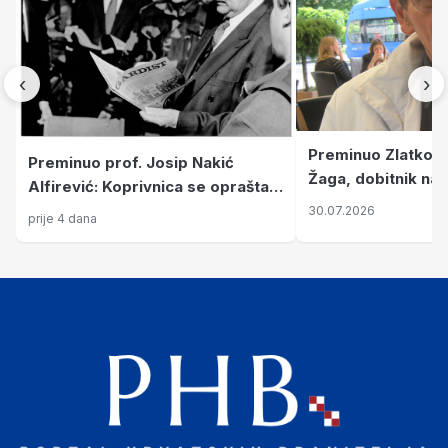
‹
›
Preminuo Zlatko 
Preminuo prof. Josip Nakić
Žaga, dobitnik naj
Alfirević: Koprivnica se oprašta
priznanja koji prip
od ratnog zapovjednika i velikana
30.07.2026
prije 4 dana
velikana
kulture