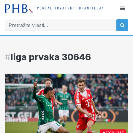
#
liga prvaka 30646
🔥
TOP VIJEST