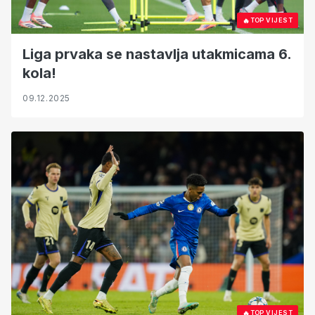
🔥
TOP VIJEST
Liga prvaka se nastavlja utakmicama 6.
kola!
09.12.2025
🔥
TOP VIJEST