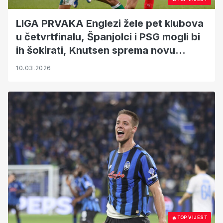
LIGA PRVAKA Englezi žele pet klubova
u četvrtfinalu, Španjolci i PSG mogli bi
ih šokirati, Knutsen sprema novu
senzaciju?
10.03.2026
🔥
TOP VIJEST