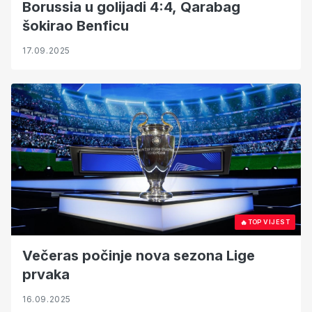
Borussia u golijadi 4:4, Qarabag
šokirao Benficu
17.09.2025
🔥
TOP VIJEST
Večeras počinje nova sezona Lige
prvaka
16.09.2025