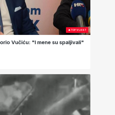
🔥
TOP VIJEST
rio Vučiću: "I mene su spaljivali"