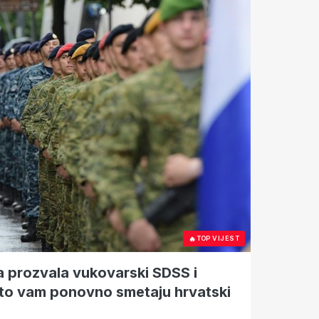
🔥
TOP VIJEST
a prozvala vukovarski SDSS i
što vam ponovno smetaju hrvatski