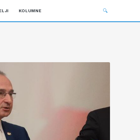
🔍
ELJI
KOLUMNE