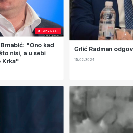
🔥
TOP VIJEST
 Brnabić: "Ono kad
Grlić Radman odgovo
to nisi, a u sebi
15.02.2024
o Krka"