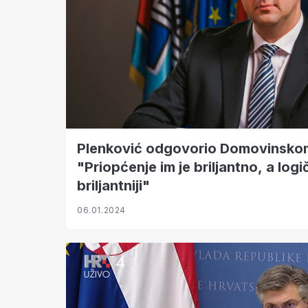
Plenković odgovorio Domovinsko
"Priopćenje im je briljantno, a logičk
briljantniji"
06.01.2024