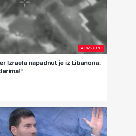
🔥
TOP VIJEST
ver Izraela napadnut je iz Libanona.
darima!'