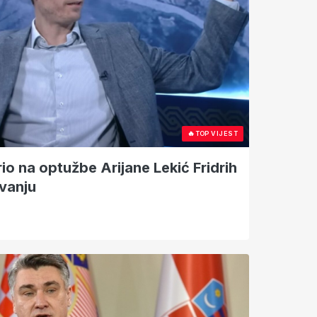
🔥
TOP VIJEST
o na optužbe Arijane Lekić Fridrih
vanju