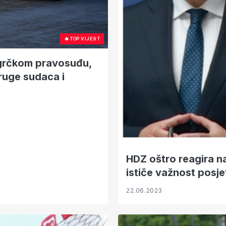
🔥
TOP VIJEST
 grčkom pravosuđu,
ruge sudaca i
HDZ oštro reagira n
ističe važnost posje
22.06.2023