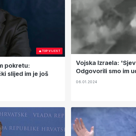
🔥
TOP VIJEST
Vojska Izraela: 'Sje
m pokretu:
Odgovorili smo im u
i slijed im je još
06.01.2024