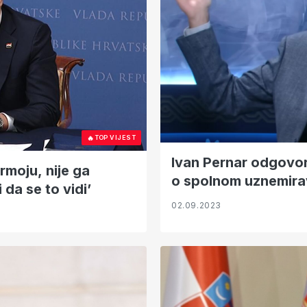
🔥
TOP VIJEST
Ivan Pernar odgovori
rmoju, nije ga
o spolnom uznemira
 da se to vidi’
02.09.2023