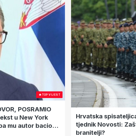
🔥
TOP VIJEST
OVOR, POSRAMIO
Hrvatska spisateljic
tekst u New York
tjednik Novosti: Za
pa mu autor bacio
branitelji?