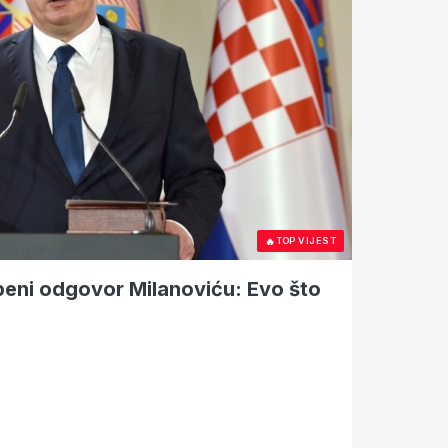
🔥
TOP VIJEST
žbeni odgovor Milanoviću: Evo što