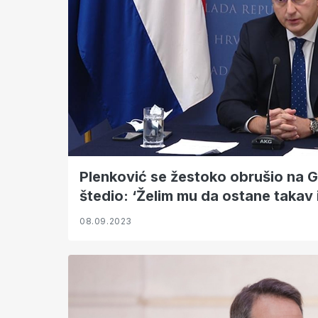
Plenković se žestoko obrušio na G
štedio: ‘Želim mu da ostane takav i
08.09.2023