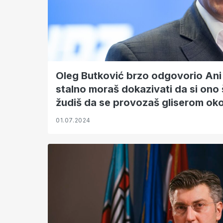
Oleg Butković brzo odgovorio Ani
stalno moraš dokazivati da si ono š
žudiš da se provozaš gliserom ok
01.07.2024