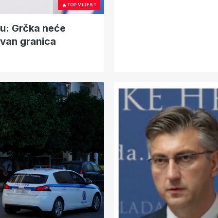
🔥
TOP VIJEST
ću: Grčka neće
zvan granica