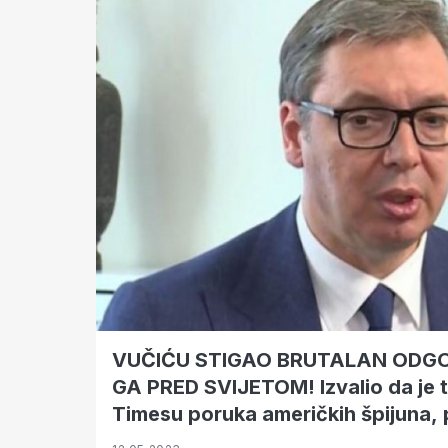
VUČIĆU STIGAO BRUTALAN ODG
GA PRED SVIJETOM! Izvalio da je 
Timesu poruka američkih špijuna, 
kontru