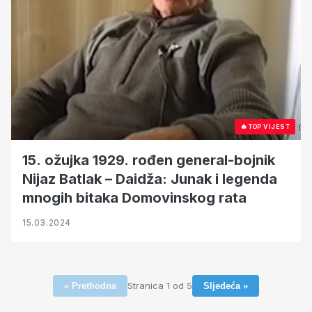
🔥
TOP VIJEST
15. ožujka 1929. rođen general-bojnik
Nijaz Batlak – Daidža: Junak i legenda
mnogih bitaka Domovinskog rata
15.03.2024
Stranica 1 od 5
« Prethodna
Sljedeća »