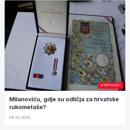
🔥
TOP VIJEST
Milanoviću, gdje su odličja za hrvatske
rukometaše?
06.02.2025