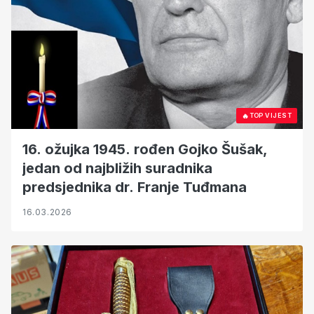
🔥
TOP VIJEST
16. ožujka 1945. rođen Gojko Šušak,
jedan od najbližih suradnika
predsjednika dr. Franje Tuđmana
16.03.2026