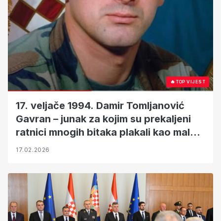
🔥
TOP VIJEST
17. veljače 1994. Damir Tomljanović
Gavran – junak za kojim su prekaljeni
ratnici mnogih bitaka plakali kao mala
djeca!
17.02.2026