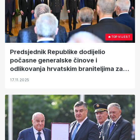
🔥
TOP VIJEST
Predsjednik Republike dodijelio
počasne generalske činove i
odlikovanja hrvatskim braniteljima za
doprinos u Domovinskom ratu
17.11.2025