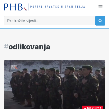
#
odlikovanja
🔥
TOP VIJEST