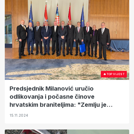
🔥
TOP VIJEST
Predsjednik Milanović uručio
odlikovanja i počasne činove
hrvatskim braniteljima: "Zemlju je
obranio mali broj hrabrih ljudi
15.11.2024