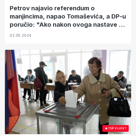
Petrov najavio referendum o
manjincima, napao Tomaševića, a DP-u
poručio: "Ako nakon ovoga nastave s
pregovorima…"
02.05.2024
🔥
TOP VIJEST