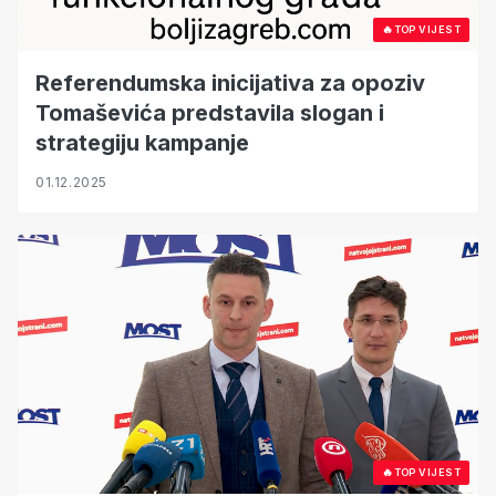
🔥
TOP VIJEST
Referendumska inicijativa za opoziv
Tomaševića predstavila slogan i
strategiju kampanje
01.12.2025
🔥
TOP VIJEST