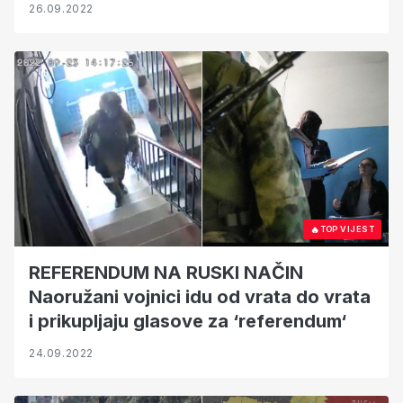
suspektnih država
26.09.2022
🔥
TOP VIJEST
REFERENDUM NA RUSKI NAČIN
Naoružani vojnici idu od vrata do vrata
i prikupljaju glasove za ‘referendum‘
24.09.2022