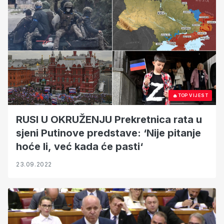
🔥
TOP VIJEST
RUSI U OKRUŽENJU Prekretnica rata u
sjeni Putinove predstave: ‘Nije pitanje
hoće li, već kada će pasti‘
23.09.2022