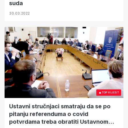
suda
30.03.2022
🔥
TOP VIJEST
Ustavni stručnjaci smatraju da se po
pitanju referenduma o covid
potvrdama treba obratiti Ustavnom