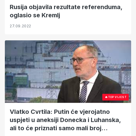
Rusija objavila rezultate referenduma,
oglasio se Kremlj
27.09.2022
🔥
TOP VIJEST
Vlatko Cvrtila: Putin će vjerojatno
uspjeti u aneksiji Donecka i Luhanska,
ali to će priznati samo mali broj