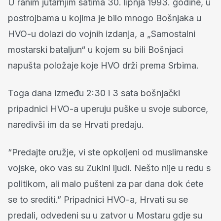
U ranim jutarnjim satima 30. lipnja 1993. godine, u
postrojbama u kojima je bilo mnogo Bošnjaka u
HVO-u dolazi do vojnih izdanja, a „Samostalni
mostarski bataljun“ u kojem su bili Bošnjaci
napušta položaje koje HVO drži prema Srbima.
Toga dana između 2:30 i 3 sata bošnjački
pripadnici HVO-a uperuju puške u svoje suborce,
naredivši im da se Hrvati predaju.
“Predajte oružje, vi ste opkoljeni od muslimanske
vojske, oko vas su Zukini ljudi. Nešto nije u redu s
politikom, ali malo pušteni za par dana dok ćete
se to srediti.” Pripadnici HVO-a, Hrvati su se
predali, odvedeni su u zatvor u Mostaru gdje su