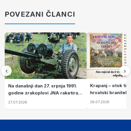
POVEZANI ČLANCI
‹
›
Krapanj – otok tiš
Na današnji dan 27. srpnja 1991.
hrvatski branitelj
godine zrakoplovi JNA raketirali
pronalaze mir
su vojarnu i obučni centar "Nikola
26.07.2026
27.07.2026
Šubić Zrinski" popularno zvanu
"Opatovačka pustara"