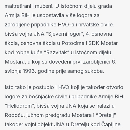
maltretirani i mučeni. U istočnom dijelu grada
Armija BiH je uspostavila više logora za
zarobljene pripadnike HVO-a i hrvatske civile:
bivša vojna JNA “Sjeverni logor”, 4. osnovna
škola, osnovna škola u Potocima i SDK Mostar
kod robne kuće “Razvitak” u istočnom dijelu.
Mostara, u koji su dovedeni prvi zarobljenici 6.
svibnja 1993. godine prije samog sukoba.
Isto tako je postupio i HVO koji je također otvorio
logore za bošnjačke civile i pripadnike Armije BiH:
“Heliodrom”, bivša vojna JNA koja se nalazi u
Rodoču, južnom predgrađu Mostara i “Dretelj”
također vojni objekt JNA u Dretelju kod Čapljine.