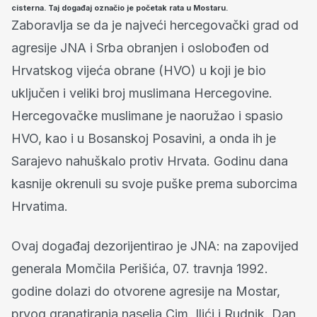
cisterna. Taj događaj označio je početak rata u Mostaru.
Zaboravlja se da je najveći hercegovački grad od
agresije JNA i Srba obranjen i oslobođen od
Hrvatskog vijeća obrane (HVO) u koji je bio
uključen i veliki broj muslimana Hercegovine.
Hercegovačke muslimane je naoružao i spasio
HVO, kao i u Bosanskoj Posavini, a onda ih je
Sarajevo nahuškalo protiv Hrvata. Godinu dana
kasnije okrenuli su svoje puške prema suborcima
Hrvatima.
Ovaj događaj dezorijentirao je JNA: na zapovijed
generala Momčila Perišića, 07. travnja 1992.
godine dolazi do otvorene agresije na Mostar,
prvog granatiranja naselja Cim, Ilići i Rudnik. Dan