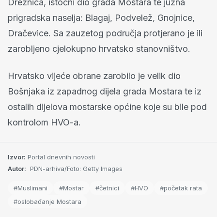
Drežnica, istočni dio grada Mostara te južna
prigradska naselja: Blagaj, Podvelež, Gnojnice,
Dračevice. Sa zauzetog područja protjerano je ili
zarobljeno cjelokupno hrvatsko stanovništvo.
Hrvatsko vijeće obrane zarobilo je velik dio
Bošnjaka iz zapadnog dijela grada Mostara te iz
ostalih dijelova mostarske općine koje su bile pod
kontrolom HVO-a.
Izvor:
Portal dnevnih novosti
Autor:
PDN-arhiva/Foto: Getty Images
#Muslimani
#Mostar
#četnici
#HVO
#početak rata
#oslobađanje Mostara