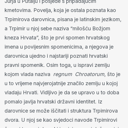
Jurja u Putalju i posjede s pripadajućim
kmetovima. Povelja, koja je ostala poznata kao
Trpimirova darovnica, pisana je latinskim jezikom,
a Trpimir u njoj sebe naziva “milošću Božjom
kneza Hrvata”, što je prvi spomen hrvatskog
imena u povijesnim spomenicima, a njegova je
darovnica ujedno i najstariji poznati hrvatski
pravni spomenik. Osim toga, u ispravi zemlju
kojom vlada naziva
regnum
Chroatorum
, što je
u to vrijeme najvjerojatnije značilo zemlju u kojoj
vladaju Hrvati. Vidljivo je da se upravo u to doba
pomalo javlja hrvatski državni identitet. Iz
darovnice se može iščitati i struktura Trpimirova
dvora. U njoj se kao svjedoci navode Trpimirovi