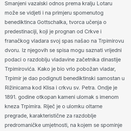
Smanjeni vazalski odnos prema kralju Lotaru
može se vidjeti i na primjeru spomenutog
benediktinca Gottschalka, tvorca učenja o
predestinaciji, koji je prognan od Crkve i
franačkog vladara svoj spas našao na Trpimirovu
dvoru. Iz njegovih se spisa mogu saznati vrijedni
podaci o razdoblju vladavine začetnika dinastije
Trpimirovića. Kako je bio vrlo pobožan vladar,
Trpimir je dao podignuti benediktinski samostan u
Rižinicama kod Klisa i crkvu sv. Petra. Ondje je
1891. godine otkopan kameni ulomak s imenom
kneza Trpimira. Riječ je o ulomku oltarne
pregrade, karakteristične za razdoblje
predromaničke umjetnosti, na kojem se spominje