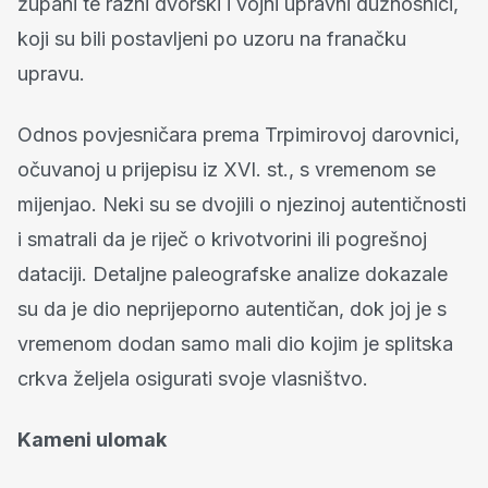
župani te razni dvorski i vojni upravni dužnosnici,
koji su bili postavljeni po uzoru na franačku
upravu.
Odnos povjesničara prema Trpimirovoj darovnici,
očuvanoj u prijepisu iz XVI. st., s vremenom se
mijenjao. Neki su se dvojili o njezinoj autentičnosti
i smatrali da je riječ o krivotvorini ili pogrešnoj
dataciji. Detaljne paleografske analize dokazale
su da je dio neprijeporno autentičan, dok joj je s
vremenom dodan samo mali dio kojim je splitska
crkva željela osigurati svoje vlasništvo.
Kameni ulomak