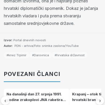
domaćim izvorima, ona je i najstariji poznati
hrvatski diplomatički spomenik. Dokaz je jačanja
hrvatskih vladara i puta prema stvaranju
samostalne srednjovjekovne države.
Izvor:
Portal dnevnih novosti
Autor:
PDN - arhiva/Foto: snimka zaslona/YouTube
#knez Trpimir
#Darovnica
#hrvatska državnost
POVEZANI ČLANCI
Na današnji dan 27. srpnja 1991.
Krapanj – otok tiš
godine zrakoplovi JNA raketirali
hrvatski branitelj
‹
›