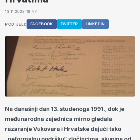
13.11.2023 16:47
PODIJELI:
FACEBOOK
TWITTER
LINKEDIN
Na današnji dan 13. studenoga 1991., dok je
međunarodna zajednica mirno gledala
razaranje Vukovara i Hrvatske dajući tako
„neformalnu podršku“ zločincima, skupina od