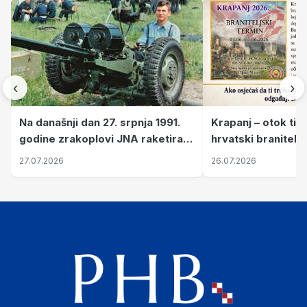
‹
›
Krapanj – otok tiš
Na današnji dan 27. srpnja 1991.
hrvatski branitelj
godine zrakoplovi JNA raketirali
pronalaze mir
su vojarnu i obučni centar "Nikola
26.07.2026
27.07.2026
Šubić Zrinski" popularno zvanu
"Opatovačka pustara"