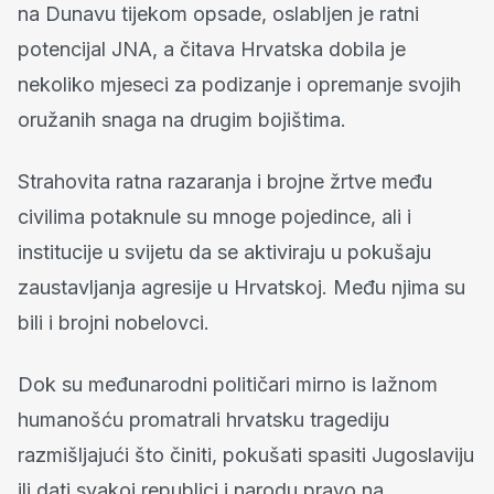
na Dunavu tijekom opsade, oslabljen je ratni
potencijal JNA, a čitava Hrvatska dobila je
nekoliko mjeseci za podizanje i opremanje svojih
oružanih snaga na drugim bojištima.
Strahovita ratna razaranja i brojne žrtve među
civilima potaknule su mnoge pojedince, ali i
institucije u svijetu da se aktiviraju u pokušaju
zaustavljanja agresije u Hrvatskoj. Među njima su
bili i brojni nobelovci.
Dok su međunarodni političari mirno is lažnom
humanošću promatrali hrvatsku tragediju
razmišljajući što činiti, pokušati spasiti Jugoslaviju
ili dati svakoj republici i narodu pravo na