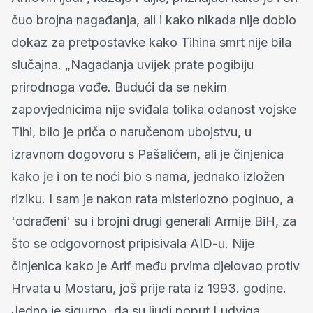
čuo brojna nagađanja, ali i kako nikada nije dobio
dokaz za pretpostavke kako Tihina smrt nije bila
slučajna. „Nagađanja uvijek prate pogibiju
prirodnoga vođe. Budući da se nekim
zapovjednicima nije sviđala tolika odanost vojske
Tihi, bilo je priča o naručenom ubojstvu, u
izravnom dogovoru s Pašalićem, ali je činjenica
kako je i on te noći bio s nama, jednako izložen
riziku. I sam je nakon rata misteriozno poginuo, a
'odrađeni' su i brojni drugi generali Armije BiH, za
što se odgovornost pripisivala AID-u. Nije
činjenica kako je Arif među prvima djelovao protiv
Hrvata u Mostaru, još prije rata iz 1993. godine.
Jedno je sigurno, da su ljudi poput Ludviga