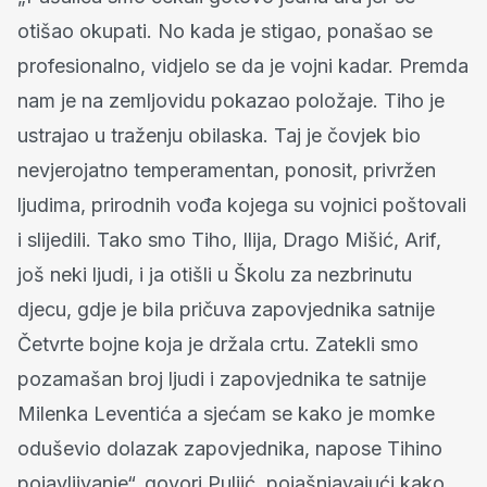
otišao okupati. No kada je stigao, ponašao se
profesionalno, vidjelo se da je vojni kadar. Premda
nam je na zemljovidu pokazao položaje. Tiho je
ustrajao u traženju obilaska. Taj je čovjek bio
nevjerojatno temperamentan, ponosit, privržen
ljudima, prirodnih vođa kojega su vojnici poštovali
i slijedili. Tako smo Tiho, Ilija, Drago Mišić, Arif,
još neki ljudi, i ja otišli u Školu za nezbrinutu
djecu, gdje je bila pričuva zapovjednika satnije
Četvrte bojne koja je držala crtu. Zatekli smo
pozamašan broj ljudi i zapovjednika te satnije
Milenka Leventića a sjećam se kako je momke
oduševio dolazak zapovjednika, napose Tihino
pojavljivanje“, govori Puljić, pojašnjavajući kako