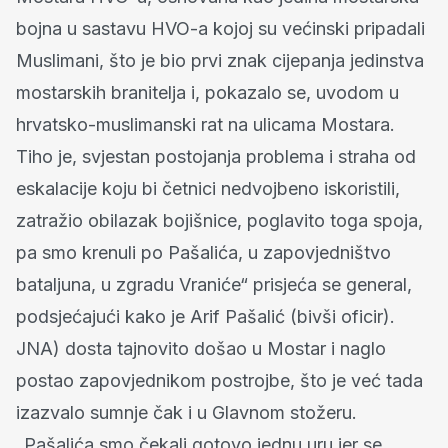
bojna u sastavu HVO-a kojoj su većinski pripadali
Muslimani, što je bio prvi znak cijepanja jedinstva
mostarskih branitelja i, pokazalo se, uvodom u
hrvatsko-muslimanski rat na ulicama Mostara.
Tiho je, svjestan postojanja problema i straha od
eskalacije koju bi četnici nedvojbeno iskoristili,
zatražio obilazak bojišnice, poglavito toga spoja,
pa smo krenuli po Pašalića, u zapovjedništvo
bataljuna, u zgradu Vraniće“ prisjeća se general,
podsjećajući kako je Arif Pašalić (bivši oficir).
JNA) dosta tajnovito došao u Mostar i naglo
postao zapovjednikom postrojbe, što je već tada
izazvalo sumnje čak i u Glavnom stožeru.
„Pašalića smo čekali gotovo jednu uru jer se