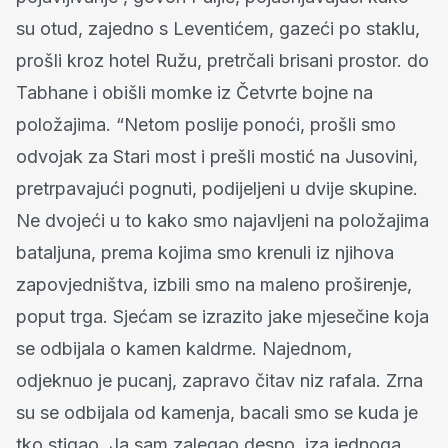
su otud, zajedno s Leventićem, gazeći po staklu,
prošli kroz hotel Ružu, pretrčali brisani prostor. do
Tabhane i obišli momke iz Četvrte bojne na
položajima. “Netom poslije ponoći, prošli smo
odvojak za Stari most i prešli mostić na Jusovini,
pretrpavajući pognuti, podijeljeni u dvije skupine.
Ne dvojeći u to kako smo najavljeni na položajima
bataljuna, prema kojima smo krenuli iz njihova
zapovjedništva, izbili smo na maleno proširenje,
poput trga. Sjećam se izrazito jake mjesečine koja
se odbijala o kamen kaldrme. Najednom,
odjeknuo je pucanj, zapravo čitav niz rafala. Zrna
su se odbijala od kamenja, bacali smo se kuda je
tko stigao. Ja sam zalegao desno, iza jednoga