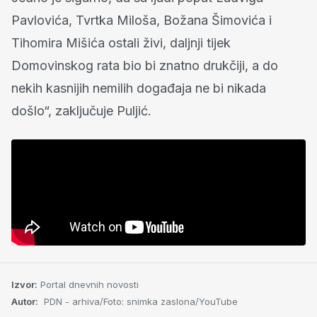
Pavlovića, Tvrtka Miloša, Božana Šimovića i
Tihomira Mišića ostali živi, ​​daljnji tijek
Domovinskog rata bio bi znatno drukčiji, a do
nekih kasnijih nemilih događaja ne bi nikada
došlo“, zaključuje Puljić.
Izvor:
Portal dnevnih novosti
Autor:
PDN - arhiva/Foto: snimka zaslona/YouTube