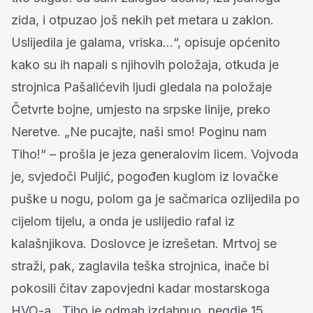
zida, i otpuzao još nekih pet metara u zaklon.
Uslijedila je galama, vriska…“, opisuje općenito
kako su ih napali s njihovih položaja, otkuda je
strojnica Pašalićevih ljudi gledala na položaje
Četvrte bojne, umjesto na srpske linije, preko
Neretve. „Ne pucajte, naši smo! Poginu nam
Tiho!“ – prošla je jeza generalovim licem. Vojvoda
je, svjedoči Puljić, pogođen kuglom iz lovačke
puške u nogu, polom ga je sačmarica ozlijedila po
cijelom tijelu, a onda je uslijedio rafal iz
kalašnjikova. Doslovce je izrešetan. Mrtvoj se
straži, pak, zaglavila teška strojnica, inače bi
pokosili čitav zapovjedni kadar mostarskoga
HVO-a. „Tiho je odmah izdahnuo, negdje 15