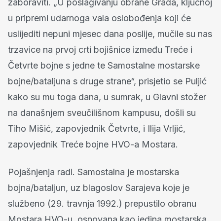
zaboraviti. „U poslagivanju obrane Grada, ključnoj
u pripremi udarnoga vala oslobođenja koji će
uslijediti nepuni mjesec dana poslije, mučile su nas
trzavice na prvoj crti bojišnice između Treće i
Četvrte bojne s jedne te Samostalne mostarske
bojne/bataljuna s druge strane“, prisjetio se Puljić
kako su mu toga dana, u sumrak, u Glavni stožer
na današnjem sveučilišnom kampusu, došli su
Tiho Mišić, zapovjednik Četvrte, i Ilija Vrljić,
zapovjednik Treće bojne HVO-a Mostara.
Pojašnjenja radi. Samostalna je mostarska
bojna/bataljun, uz blagoslov Sarajeva koje je
službeno (29. travnja 1992.) prepustilo obranu
Mostara HVO-u, osnovana kao jedina mostarska