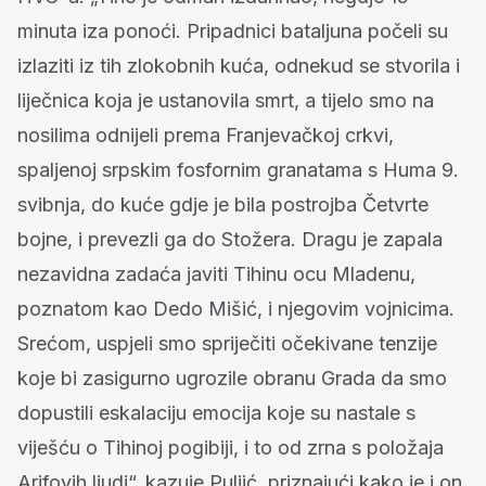
minuta iza ponoći. Pripadnici bataljuna počeli su
izlaziti iz tih zlokobnih kuća, odnekud se stvorila i
liječnica koja je ustanovila smrt, a tijelo smo na
nosilima odnijeli prema Franjevačkoj crkvi,
spaljenoj srpskim fosfornim granatama s Huma 9.
svibnja, do kuće gdje je bila postrojba Četvrte
bojne, i prevezli ga do Stožera. Dragu je zapala
nezavidna zadaća javiti Tihinu ocu Mladenu,
poznatom kao Dedo Mišić, i njegovim vojnicima.
Srećom, uspjeli smo spriječiti očekivane tenzije
koje bi zasigurno ugrozile obranu Grada da smo
dopustili eskalaciju emocija koje su nastale s
viješću o Tihinoj pogibiji, i to od zrna s položaja
Arifovih ljudi“, kazuje Puljić, priznajući kako je i on