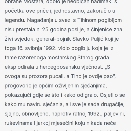
obrane Mostara, dobio je neobičan nadimak. s
početka ove priče i, jednostavno, zakoračio u
legendu. Nagađanja u svezi s Tihinom pogibijom
nisu prestala ni 25 godina poslije, a činjenice zna
živi svjedok, general-bojnik Slavko Puljić koji je
toga 16. svibnja 1992. vidio pogibiju koja je iz
tame razorenoga mostarskog Starog grada
eksplodirala u hercegbosansku vječnost. „S
ovoga su prozora pucali, a Tiho je ovdje pao“,
progovorio je općim oživljenim sjećanjima,
pokazujući gdje se što i kako odigralo. Osjetilo se
kako mu naviru sjećanja, ali sve je sada drugačije,
sjajno, obnovljeno, naprotiv ratnoj 1992., paljevini,
ruševinama i jarkoj mjesečini koju nikada neće