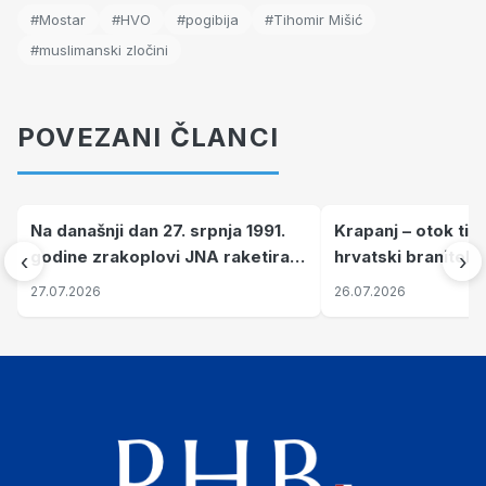
#Mostar
#HVO
#pogibija
#Tihomir Mišić
#muslimanski zločini
POVEZANI ČLANCI
Na današnji dan 27. srpnja 1991.
Krapanj – otok tiš
godine zrakoplovi JNA raketirali
hrvatski branitelj
‹
›
su vojarnu i obučni centar "Nikola
pronalaze mir
27.07.2026
26.07.2026
Šubić Zrinski" popularno zvanu
"Opatovačka pustara"