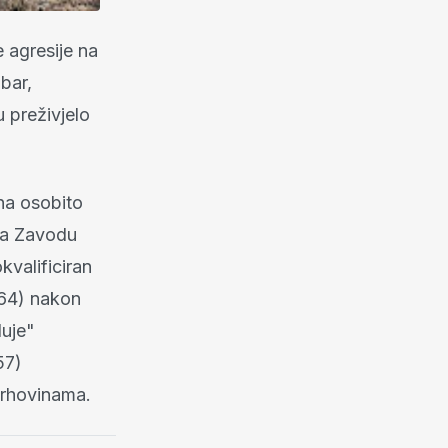
 agresije na
bar,
 preživjelo
na osobito
 na Zavodu
kvalificiran
 (64) nakon
luje"
57)
Vrhovinama.