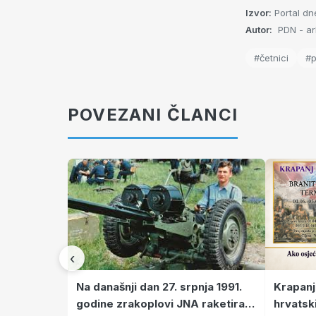
Izvor:
Portal dn
Autor:
PDN - arh
#četnici
#p
POVEZANI ČLANCI
‹
Krapanj
Na današnji dan 27. srpnja 1991.
hrvatsk
godine zrakoplovi JNA raketirali