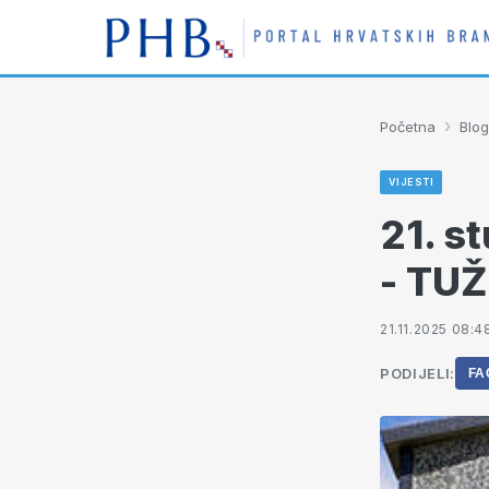
›
Početna
Blog
VIJESTI
21. s
- TU
21.11.2025 08:4
PODIJELI:
FA