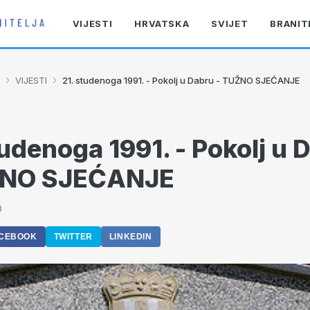
VIJESTI
HRVATSKA
SVIJET
BRANIT
›
›
VIJESTI
21. studenoga 1991. - Pokolj u Dabru - TUŽNO SJEĆANJE
tudenoga 1991. - Pokolj u 
ŽNO SJEĆANJE
8
CEBOOK
TWITTER
LINKEDIN