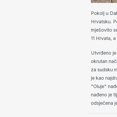
Pokolj u Dab
Hrvatsku. P
mješovito se
11 Hrvata, a 
Utvrđeno je
okrutan nači
za sudsku me
je kao najdr
"Oluje" nađe
nađeno je ti
odsječena je