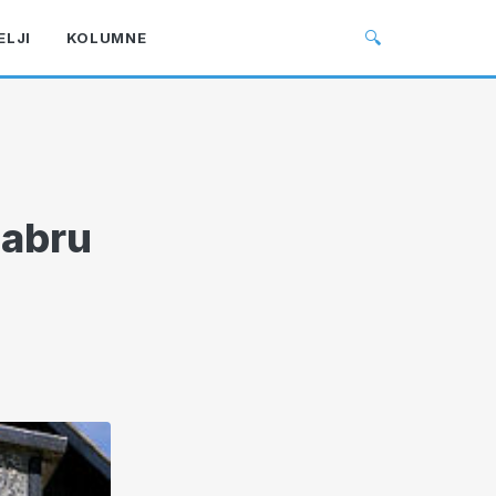
🔍
ELJI
KOLUMNE
Dabru