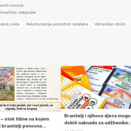
evnih novosti
iva/Foto: wikipedia
okolj civila
#ekshumacija posmrtnih ostataka
#stravičan zločin
Branitelji i njihova djeca mogu
 – otok tišine na kojem
dobiti naknadu za udžbenike:
i branitelji ponovno
zahtjevi se podnose do 31.