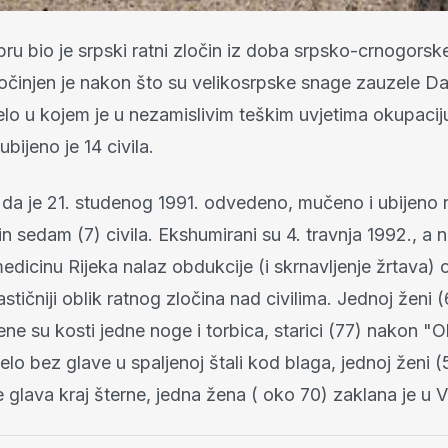
ru bio je srpski ratni zločin iz doba srpsko-crnogorske
očinjen je nakon što su velikosrpske snage zauzele Da
lo u kojem je u nezamislivim teškim uvjetima okupaciju
ubijeno je 14 civila.
 da je 21. studenog 1991. odvedeno, mučeno i ubijeno 
n sedam (7) civila. Ekshumirani su 4. travnja 1992., a
dicinu Rijeka nalaz obdukcije (i skrnavljenje žrtava) o
astičniji oblik ratnog zločina nad civilima. Jednoj ženi
ne su kosti jedne noge i torbica, starici (77) nakon "O
jelo bez glave u spaljenoj štali kod blaga, jednoj ženi (
 glava kraj šterne, jedna žena ( oko 70) zaklana je u 