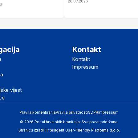
26.07.2026
ze mir
6
listopada
gacija
Kontakt
a
Kontakt
Impressum
ka
jske vijesti
ice
Pravila komentiranja
Pravila privatnosti
GDPR
Impressum
© 2026 Portal hrvatskih branitelja. Sva prava pridržana.
Stranicu izradili
Intelligent User-Friendly Platforms d.o.o.