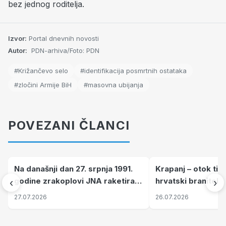
bez jednog roditelja.
Izvor:
Portal dnevnih novosti
Autor:
PDN-arhiva/Foto: PDN
#Križančevo selo
#identifikacija posmrtnih ostataka
#zločini Armije BiH
#masovna ubijanja
POVEZANI ČLANCI
Na današnji dan 27. srpnja 1991.
Krapanj – otok tiš
godine zrakoplovi JNA raketirali
hrvatski branitelj
‹
›
su vojarnu i obučni centar "Nikola
pronalaze mir
27.07.2026
26.07.2026
Šubić Zrinski" popularno zvanu
"Opatovačka pustara"