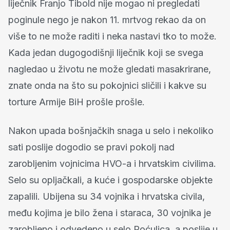
liječnik Franjo Tibold nije mogao ni pregledati
poginule nego je nakon 11. mrtvog rekao da on
više to ne može raditi i neka nastavi tko to može.
Kada jedan dugogodišnji liječnik koji se svega
nagledao u životu ne može gledati masakrirane,
znate onda na što su pokojnici sličili i kakve su
torture Armije BiH prošle prošle.
Nakon upada bošnjačkih snaga u selo i nekoliko
sati poslije dogodio se pravi pokolj nad
zarobljenim vojnicima HVO-a i hrvatskim civilima.
Selo su opljačkali, a kuće i gospodarske objekte
zapalili. Ubijena su 34 vojnika i hrvatska civila,
među kojima je bilo žena i staraca, 30 vojnika je
zarobljeno i odvedeno u selo Poćulica, a poslije u