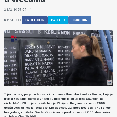
22.12.2025 07:41
PODIJELI:
FACEBOOK
TWITTER
LINKEDIN
Tijekom rata, potpune blokade i okruženja Hrvatske Srednje Bosne, koja je
trajala 316 dana, samo u Vitezu su poginula ili su ubijena 653 vojnika i
civila. Među 78 ubijenih civila bilo je 21 dijete. Ranjeno je više od 2000
tisuća vojnika i civila, ostalo je 328 udovica, 22 djece bez oba, a 431 dijete
bez jednog roditelja. Gradić Vitez imao je pred rat samo 7.000 stanovnika,
a cijela općina 20.000.