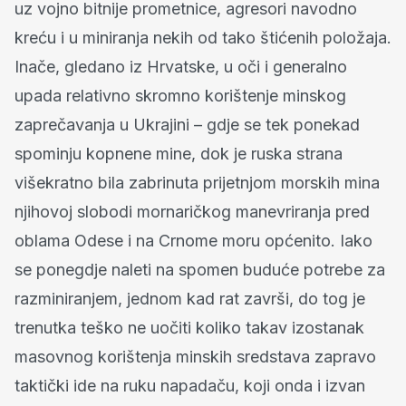
uz vojno bitnije prometnice, agresori navodno
kreću i u miniranja nekih od tako štićenih položaja.
Inače, gledano iz Hrvatske, u oči i generalno
upada relativno skromno korištenje minskog
zaprečavanja u Ukrajini – gdje se tek ponekad
spominju kopnene mine, dok je ruska strana
višekratno bila zabrinuta prijetnjom morskih mina
njihovoj slobodi mornaričkog manevriranja pred
oblama Odese i na Crnome moru općenito. Iako
se ponegdje naleti na spomen buduće potrebe za
razminiranjem, jednom kad rat završi, do tog je
trenutka teško ne uočiti koliko takav izostanak
masovnog korištenja minskih sredstava zapravo
taktički ide na ruku napadaču, koji onda i izvan