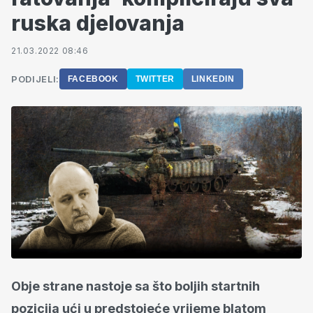
ruska djelovanja
21.03.2022 08:46
PODIJELI:
FACEBOOK
TWITTER
LINKEDIN
Obje strane nastoje sa što boljih startnih
pozicija ući u predstojeće vrijeme blatom