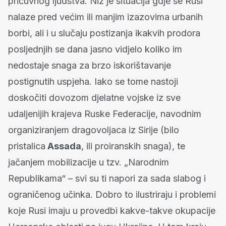
pričuvnog ljudstva. Niz je situacija gdje se Rusi
nalaze pred većim ili manjim izazovima urbanih
borbi, ali i u slučaju postizanja ikakvih prodora
posljednjih se dana jasno vidjelo koliko im
nedostaje snaga za brzo iskorištavanje
postignutih uspjeha. Iako se tome nastoji
doskočiti dovozom djelatne vojske iz sve
udaljenijih krajeva Ruske Federacije, navodnim
organiziranjem dragovoljaca iz Sirije (bilo
pristalica
Assada
, ili proiranskih snaga), te
jačanjem mobilizacije u tzv. „Narodnim
Republikama“ – svi su ti napori za sada slabog i
ograničenog učinka. Dobro to ilustriraju i problemi
koje Rusi imaju u provedbi kakve-takve okupacije