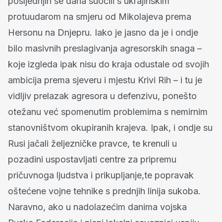
posljednjih se dana suočili s ukrajinskim
protuudarom na smjeru od Mikolajeva prema
Hersonu na Dnjepru. Iako je jasno da je i ondje
bilo masivnih preslagivanja agresorskih snaga –
koje izgleda ipak nisu do kraja odustale od svojih
ambicija prema sjeveru i mjestu Krivi Rih – i tu je
vidljiv prelazak agresora u defenzivu, ponešto
otežanu već spomenutim problemima s nemirnim
stanovništvom okupiranih krajeva. Ipak, i ondje su
Rusi jačali željezničke pravce, te krenuli u
pozadini uspostavljati centre za pripremu
pričuvnoga ljudstva i prikupljanje,te popravak
oštećene vojne tehnike s prednjih linija sukoba.
Naravno, ako u nadolazećim danima vojska