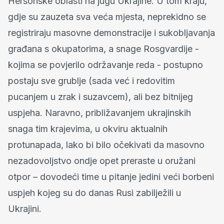
Hersonske oblasti na jugu Ukrajine. U tom kraju,
gdje su zauzeta sva veća mjesta, neprekidno se
registriraju masovne demonstracije i sukobljavanja
građana s okupatorima, a snage Rosgvardije -
kojima se povjerilo održavanje reda - postupno
postaju sve grublje (sada već i redovitim
pucanjem u zrak i suzavcem), ali bez bitnijeg
uspjeha. Naravno, približavanjem ukrajinskih
snaga tim krajevima, u okviru aktualnih
protunapada, lako bi bilo očekivati da masovno
nezadovoljstvo ondje opet preraste u oružani
otpor – dovodeći time u pitanje jedini veći borbeni
uspjeh kojeg su do danas Rusi zabilježili u
Ukrajini.