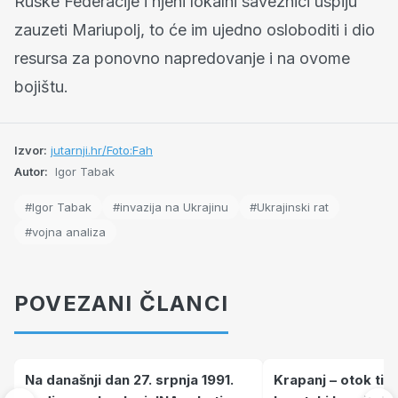
Ruske Federacije i njeni lokalni saveznici uspiju
zauzeti Mariupolj, to će im ujedno osloboditi i dio
resursa za ponovno napredovanje i na ovome
bojištu.
Izvor:
jutarnji.hr/Foto:Fah
Autor:
Igor Tabak
#Igor Tabak
#invazija na Ukrajinu
#Ukrajinski rat
#vojna analiza
POVEZANI ČLANCI
Na današnji dan 27. srpnja 1991.
Krapanj – otok tiš