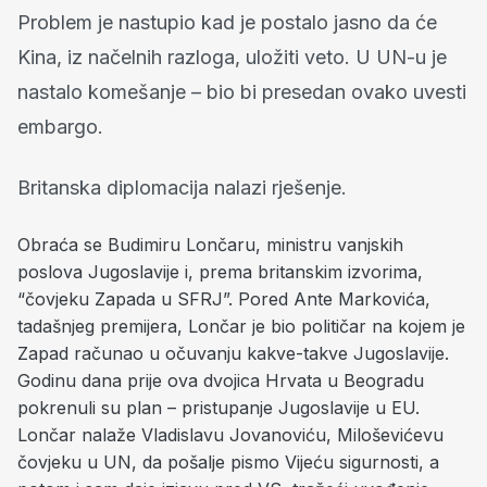
Problem je nastupio kad je postalo jasno da će
Kina, iz načelnih razloga, uložiti veto. U UN-u je
nastalo komešanje – bio bi presedan ovako uvesti
embargo.
Britanska diplomacija nalazi rješenje.
Obraća se Budimiru Lončaru, ministru vanjskih
poslova Jugoslavije i, prema britanskim izvorima,
“čovjeku Zapada u SFRJ”. Pored Ante Markovića,
tadašnjeg premijera, Lončar je bio političar na kojem je
Zapad računao u očuvanju kakve-takve Jugoslavije.
Godinu dana prije ova dvojica Hrvata u Beogradu
pokrenuli su plan – pristupanje Jugoslavije u EU.
Lončar nalaže Vladislavu Jovanoviću, Miloševićevu
čovjeku u UN, da pošalje pismo Vijeću sigurnosti, a