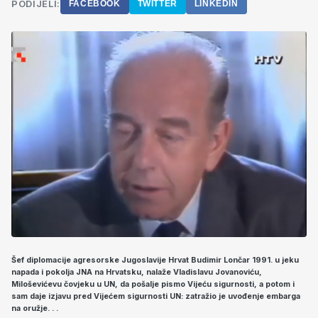
PODIJELI:
FACEBOOK
TWITTER
LINKEDIN
Šef diplomacije agresorske Jugoslavije Hrvat Budimir Lončar 1991. u jeku
napada i pokolja JNA na Hrvatsku, nalaže Vladislavu Jovanoviću,
Miloševićevu čovjeku u UN, da pošalje pismo Vijeću sigurnosti, a potom i
sam daje izjavu pred Vijećem sigurnosti UN: zatražio je uvođenje embarga
na oružje. . .