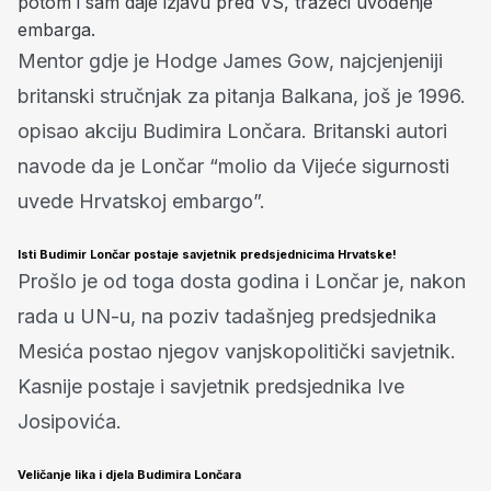
potom i sam daje izjavu pred VS, tražeći uvođenje
embarga.
Mentor gdje je Hodge James Gow, najcjenjeniji
britanski stručnjak za pitanja Balkana, još je 1996.
opisao akciju Budimira Lončara. Britanski autori
navode da je Lončar “molio da Vijeće sigurnosti
uvede Hrvatskoj embargo”.
Isti Budimir Lončar postaje savjetnik predsjednicima Hrvatske!
Prošlo je od toga dosta godina i Lončar je, nakon
rada u UN-u, na poziv tadašnjeg predsjednika
Mesića postao njegov vanjskopolitički savjetnik.
Kasnije postaje i savjetnik predsjednika Ive
Josipovića.
Veličanje lika i djela Budimira Lončara