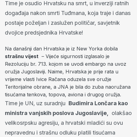
Time je osudio Hrvatsku na smrt, u inverziji ratnih
događaja nakon smrti Tuđmana, koja traje i danas
postaje poželjan i zaslužen političar, savjetnik
dvojice predsjednika Hrvatske!
Na današnji dan Hrvatska je iz New Yorka dobila
strašnu vijest
– Vijeće sigurnosti izglasalo je
Rezoluciju br. 713. kojom se uvodi embargo na uvoz
oružja Jugoslaviji. Naime, Hrvatska je prije rata u
vrijeme vlasti Ivice Račana oduzela sve oružje
Teritorijalne obrane, a JNA je bila do zuba naoružana
tisućama tenkova, topova, aviona i drugog oružja.
Time je UN, uz suradnju
Budimira Lončara kao
ministra vanjskih poslova Jugoslavije,
olakšao
velikosrpsku agresiju, a hrvatski mladići su ovu
nepravednu i strašnu odluku platili tisućama