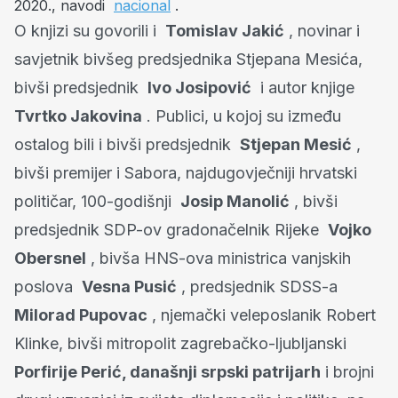
2020., navodi
nacional
.
O knjizi su govorili i
Tomislav Jakić
, novinar i
savjetnik bivšeg predsjednika Stjepana Mesića,
bivši predsjednik
Ivo Josipović
i autor knjige
Tvrtko Jakovina
. Publici, u kojoj su između
ostalog bili i bivši predsjednik
Stjepan Mesić
,
bivši premijer i Sabora, najdugovječniji hrvatski
političar, 100-godišnji
Josip Manolić
, bivši
predsjednik SDP-ov gradonačelnik Rijeke
Vojko
Obersnel
, bivša HNS-ova ministrica vanjskih
poslova
Vesna Pusić
, predsjednik SDSS-a
Milorad Pupovac
, njemački veleposlanik Robert
Klinke, bivši mitropolit zagrebačko-ljubljanski
Porfirije Perić, današnji srpski patrijarh
i brojni