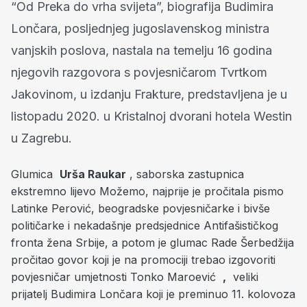
“Od Preka do vrha svijeta”, biografija Budimira
Lončara, posljednjeg jugoslavenskog ministra
vanjskih poslova, nastala na temelju 16 godina
njegovih razgovora s povjesničarom Tvrtkom
Jakovinom, u izdanju Frakture, predstavljena je u
listopadu 2020. u Kristalnoj dvorani hotela Westin
u Zagrebu.
Glumica
Urša Raukar
, saborska zastupnica
ekstremno lijevo Možemo, najprije je pročitala pismo
Latinke Perović, beogradske povjesničarke i bivše
političarke i nekadašnje predsjednice Antifašističkog
fronta žena Srbije, a potom je glumac Rade Šerbedžija
pročitao govor koji je na promociji trebao izgovoriti
povjesničar umjetnosti Tonko Maroević
,
veliki
prijatelj Budimira Lončara koji je preminuo 11. kolovoza