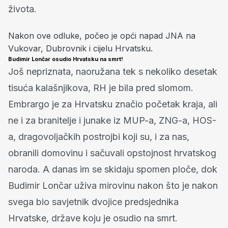
života.
Nakon ove odluke, počeo je opći napad JNA na
Vukovar, Dubrovnik i cijelu Hrvatsku.
Budimir Lončar osudio Hrvatsku na smrt!
Još nepriznata, naoružana tek s nekoliko desetak
tisuća kalašnjikova, RH je bila pred slomom.
Embrargo je za Hrvatsku značio početak kraja, ali
ne i za branitelje i junake iz MUP-a, ZNG-a, HOS-
a, dragovoljačkih postrojbi koji su, i za nas,
obranili domovinu i sačuvali opstojnost hrvatskog
naroda. A danas im se skidaju spomen ploče, dok
Budimir Lončar uživa mirovinu nakon što je nakon
svega bio savjetnik dvojice predsjednika
Hrvatske, države koju je osudio na smrt.