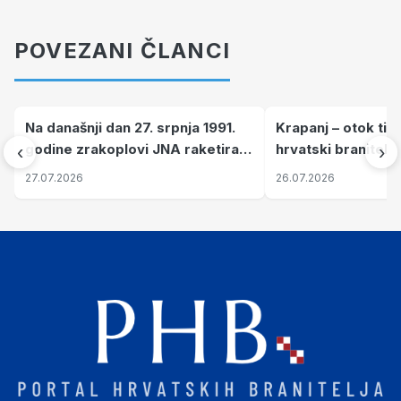
POVEZANI ČLANCI
Na današnji dan 27. srpnja 1991.
Krapanj – otok tiš
godine zrakoplovi JNA raketirali
hrvatski branitelj
‹
›
su vojarnu i obučni centar "Nikola
pronalaze mir
27.07.2026
26.07.2026
Šubić Zrinski" popularno zvanu
"Opatovačka pustara"