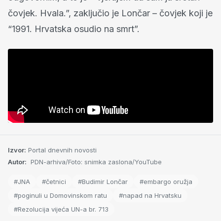
čovjek. Hvala.”, zaključio je Lončar – čovjek koji je
“1991. Hrvatska osudio na smrt”.
Izvor:
Portal dnevnih novosti
Autor:
PDN-arhiva/Foto: snimka zaslona/YouTube
#JNA
#četnici
#Budimir Lončar
#embargo oružja
#poginuli u Domovinskom ratu
#napad na Hrvatsku
#Rezolucija vijeća UN-a br. 713