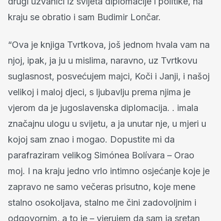
drugi uzvanici iz svijeta diplomacije i politike, na
kraju se obratio i sam Budimir Lončar.
“Ova je knjiga Tvrtkova, još jednom hvala vam na
njoj, ipak, ja ju u mislima, naravno, uz Tvrtkovu
suglasnost, posvećujem majci, Koči i Janji, i našoj
velikoj i maloj djeci, s ljubavlju prema njima je
vjerom da je jugoslavenska diplomacija. . imala
značajnu ulogu u svijetu, a ja unutar nje, u mjeri u
kojoj sam znao i mogao. Dopustite mi da
parafraziram velikog Simónea Bolívara – Orao
moj. I na kraju jedno vrlo intimno osjećanje koje je
zapravo ne samo večeras prisutno, koje mene
stalno osokoljava, stalno me čini zadovoljnim i
odgovornim, a to je – vjerujem da sam ja sretan