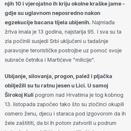
njih 10 i vjerojatno ih kriju okolne kraške jame -
gdje su uglavnom neposredno nakon
egzekucije bacana tijela ubijenih.
Najmlađa
žrtva imala je 13 godina, najstarija 95. I sva su ta
zla počinili susjedi Srbi uključeni u tadašnje
paravojne terorističke postrojbe uz pomoć svoje
subraće četnika i Martićeve "milicije".
Ubijanje, silovanja, progon, palež i pljačka
obilježili su tu ratnu jesen u Lici. U samoj
Širokoj Kuli
pogrom nad Hrvatima je tog kobnog
13. listopada započeo tako što su zločinci okupili
osmero ženu, djecu i staraca pod izgovorom da ih
žele zaštititi, da bi ih potom zatvorili u podrum