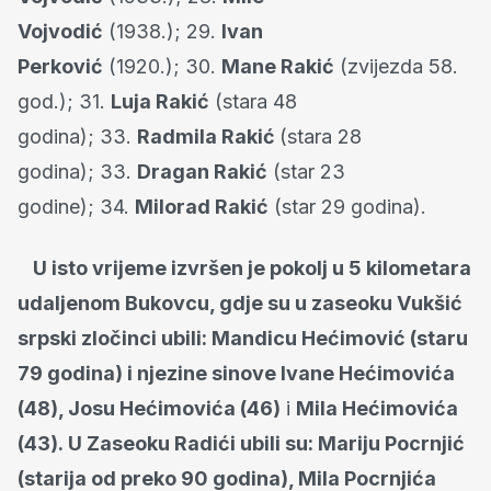
Vojvodić
(1938.); 29.
Ivan
Perković
(1920.); 30.
Mane Rakić
(zvijezda 58.
god.); 31.
Luja Rakić
(stara 48
godina); 33.
Radmila Rakić
(stara 28
godina); 33.
Dragan Rakić
(star 23
godine); 34.
Milorad Rakić
(star 29 godina).
U isto vrijeme izvršen je pokolj u 5 kilometara
udaljenom Bukovcu, gdje su u zaseoku Vukšić
srpski zločinci ubili: Mandicu Hećimović (staru
79 godina) i njezine sinove Ivane Hećimovića
(48), Josu Hećimovića (46)
i
Mila Hećimovića
(43). U Zaseoku Radići ubili su: Mariju Pocrnjić
(starija od preko 90 godina), Mila Pocrnjića