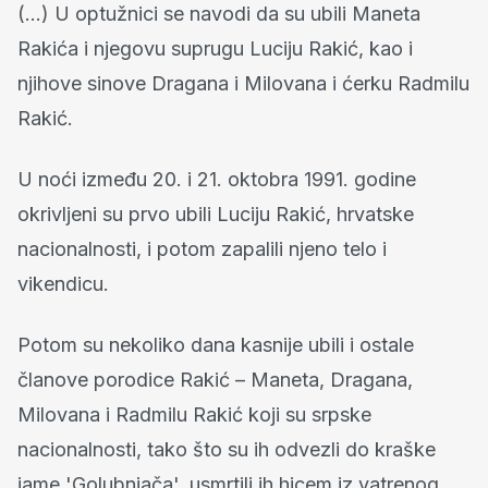
(…) U optužnici se navodi da su ubili Maneta
Rakića i njegovu suprugu Luciju Rakić, kao i
njihove sinove Dragana i Milovana i ćerku Radmilu
Rakić.
U noći između 20. i 21. oktobra 1991. godine
okrivljeni su prvo ubili Luciju Rakić, hrvatske
nacionalnosti, i potom zapalili njeno telo i
vikendicu.
Potom su nekoliko dana kasnije ubili i ostale
članove porodice Rakić – Maneta, Dragana,
Milovana i Radmilu Rakić koji su srpske
nacionalnosti, tako što su ih odvezli do kraške
jame 'Golubnjača', usmrtili ih hicem iz vatrenog