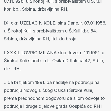
07.11.1928. u Širokoj Kuli, s prebivalištem u Š.Kuli
kbr. bb., Srbina, državljnina RH,
IX. okr. UZELAC NIKOLE, sina Dane, r. 07.01.1956.
u Širokoj Kuli, s prebivalištem u Š.Kuli kbr. 64,
Srbina, državljnina RH, itd. do broja
LXXXII. LOVRIĆ MILANA sina Jove, r. 1.11.1951. u
Širokoj Kuli s preb. u L. Osiku D.Rakića 42, Srbin,
drž. RH,
…da bi tijekom 1991. pa nadalje na području na
području Novog Ličkog Osika i Široke Kule,
prema predhodnom dogovoru da silom odvoje to
područje i druge dijelove grada Gospića od RH i