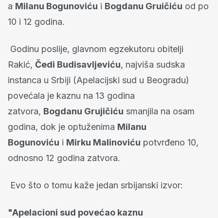
a
Milanu Bogunoviću
i
Bogdanu Gruičiću
od po
10 i 12 godina.
Godinu poslije, glavnom egzekutoru obitelji
Rakić,
Čedi Budisavljeviću
, najviša sudska
instanca u Srbiji (Apelacijski sud u Beogradu)
povećala je kaznu na 13 godina
zatvora,
Bogdanu Grujičiću
smanjila na osam
godina, dok je optuženima
Milanu
Bogunoviću
i
Mirku Malinoviću
potvrđeno 10,
odnosno 12 godina zatvora.
Evo što o tomu kaže jedan srbijanski izvor:
"Apelacioni sud povećao kaznu