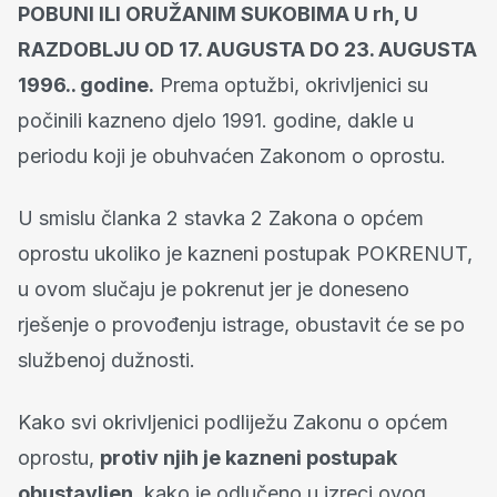
POBUNI ILI ORUŽANIM SUKOBIMA U rh, U
RAZDOBLJU OD 17. AUGUSTA DO 23. AUGUSTA
1996.. godine.
Prema optužbi, okrivljenici su
počinili kazneno djelo 1991. godine, dakle u
periodu koji je obuhvaćen Zakonom o oprostu.
U smislu članka 2 stavka 2 Zakona o općem
oprostu ukoliko je kazneni postupak POKRENUT,
u ovom slučaju je pokrenut jer je doneseno
rješenje o provođenju istrage, obustavit će se po
službenoj dužnosti.
Kako svi okrivljenici podliježu Zakonu o općem
oprostu,
protiv njih je kazneni postupak
obustavljen,
kako je odlučeno u izreci ovog