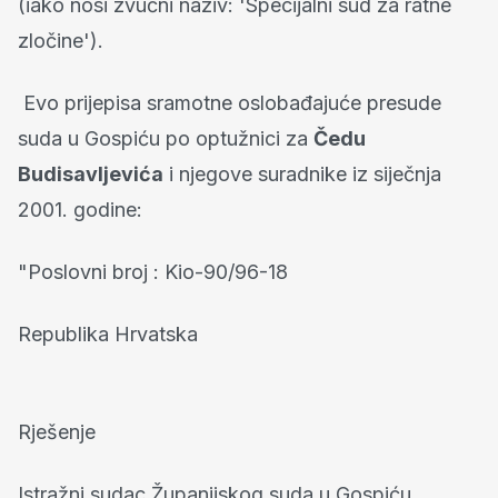
(iako nosi zvučni naziv: 'Specijalni sud za ratne
zločine').
Evo prijepisa sramotne oslobađajuće presude
suda u Gospiću po optužnici za
Čedu
Budisavljevića
i njegove suradnike iz siječnja
2001. godine:
"Poslovni broj : Kio-90/96-18
Republika Hrvatska
Rješenje
Istražni sudac Županijskog suda u Gospiću,