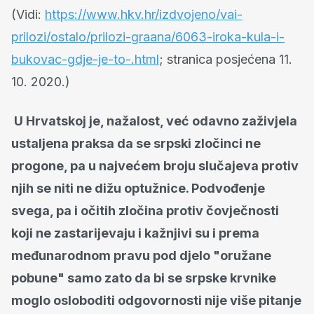
(Vidi:
https://www.hkv.hr/izdvojeno/vai-
prilozi/ostalo/prilozi-graana/6063-iroka-kula-i-
bukovac-gdje-je-to-.html
; stranica posjećena 11.
10. 2020.)
U Hrvatskoj je, nažalost, već odavno zaživjela
ustaljena praksa da se srpski zločinci ne
progone, pa u najvećem broju slučajeva protiv
njih se niti ne dižu optužnice. Podvođenje
svega, pa i očitih zločina protiv čovječnosti
koji ne zastarijevaju i kažnjivi su i prema
međunarodnom pravu pod djelo "oružane
pobune" samo zato da bi se srpske krvnike
moglo osloboditi odgovornosti nije više pitanje