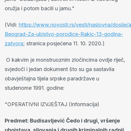
oružja i potom bacili u jamu."
(Vidi:
https://www.novosti.rs/vesti/naslovna/dosije
Beograd-Za-ubistvo-porodice-Rakic-13-godina-
zatvora
; stranica posjećena 11. 10. 2020.)
O kakvim je monstruoznim zločincima ovdje riječ,
svjedoči i jedan dokument što su ga sastavila
obavještajna tijela srpske paradržave u
studenome 1991. godine:
"OPERATIVNI IZVJEŠTAJ (Informacija)
Predmet: Budisavljević Čedo i drugi, vršenje
ubojstava, silovanja i drugih kriminalnih radnji