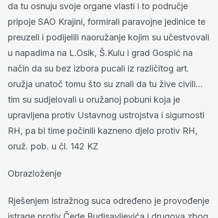
da tu osnuju svoje organe vlasti i to područje
pripoje SAO Krajini, formirali paravojne jedinice te
preuzeli i podijelili naoružanje kojim su učestvovali
u napadima na L.Osik, Š.Kulu i grad Gospić na
način da su bez izbora pucali iz različitog art.
oružja unatoč tomu što su znali da tu žive civili…
tim su sudjelovali u oružanoj pobuni koja je
upravljena protiv Ustavnog ustrojstva i sigurnosti
RH, pa bi time počinili kazneno djelo protiv RH,
oruž. pob. u čl. 142 KZ
Obrazloženje
Rješenjem istražnog suca određeno je provođenje
istrage protiv Čede Budisavljevića i drugova zbog