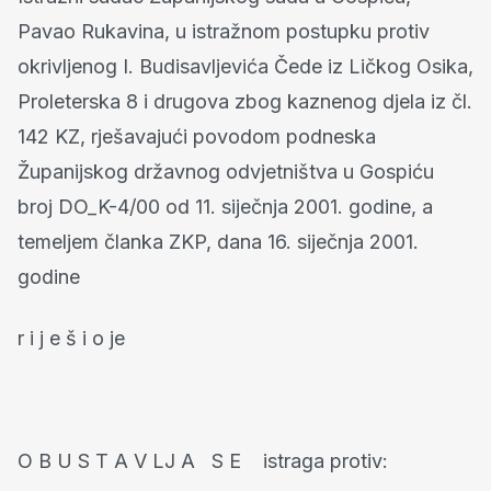
Pavao Rukavina, u istražnom postupku protiv
okrivljenog I. Budisavljevića Čede iz Ličkog Osika,
Proleterska 8 i drugova zbog kaznenog djela iz čl.
142 KZ, rješavajući povodom podneska
Županijskog državnog odvjetništva u Gospiću
broj DO_K-4/00 od 11. siječnja 2001. godine, a
temeljem članka ZKP, dana 16. siječnja 2001.
godine
r i j e š i o je
O B U S T A V LJ A S E istraga protiv: