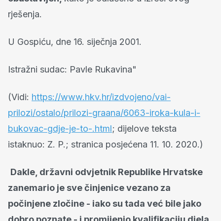
rješenja.
U Gospiću, dne 16. siječnja 2001.
Istražni sudac: Pavle Rukavina"
(Vidi:
https://www.hkv.hr/izdvojeno/vai-
prilozi/ostalo/prilozi-graana/6063-iroka-kula-i-
bukovac-gdje-je-to-.html
; dijelove teksta
istaknuo: Z. P.; stranica posjećena 11. 10. 2020.)
Dakle, državni odvjetnik Republike Hrvatske
zanemario je sve činjenice vezano za
počinjene zločine - iako su tada već bile jako
dobro poznate - i promijenio kvalifikaciju djela,