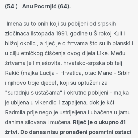
(54
) i
Anu Pocrnjić (64).
Imena su to onih koji su pobijeni od srpskih
zločinaca listopada 1991. godine u Širokoj Kuli i
bližoj okolici, a riječ je o žrtvama što su ih planski i
u cilju etničkog čišćenja ovog dijela Like. Među
žrtvama je i mješovita, hrvatsko-srpska obitelj
Rakić (majka Lucija - Hrvatica, otac Mane - Srbin
i njihovo troje djece), koji su optuženi za
"suradnju s ustašama" i okrutno pobijeni - majka
je ubijena u vikendici i zapaljena, dok je kći
Radmila prije nego je ustrijeljena i ubačena u jamu
danima silovana i mučena.
Riječ je o ukupno 41
žrtvi. Do danas nisu pronađeni posmrtni ostaci