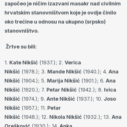
započeo je ničim izazvani masakr nad civilnim
hrvatskim stanovništvom koje je ovdje činilo
oko trećine u odnosu na ukupno (srpsko)
stanovništvo.
Žrtve su bili:
1.
Kate Nikšić
(1937.); 2.
Verica
Nikšić
(1978.); 3.
Mande Nikšić
(1940.); 4.
Ana
Nikšić
(1904.); 5.
Marija Nikšić
(1901.); 6.
Ana
Nikšić
(1920.); 7.
Petar Nikšić
(1942.); 8.
Ivica
Nikšić
(1974.); 9.
Ante Nikšić
(1937.); 10.
Joso
Nikšić
(1957.); 11.
Petar
Nikšić
(1948.); 12.
Nikola Nikšić
(1932.); 13.
Ana
Orešković
(1930.); 14.
Anka