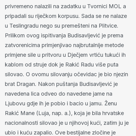
privremeno nalazili na zadatku u Tvornici MOL a
pripadali su riječkom korpusu. Sada se ne nalaze
u Teslingradu nego su premešteni na Plitvice.
Prilikom ovog ispitivanja Budisavljević je prema
zatvorenicima primjenjivao najbrutalnije metode
primjene sile u pritvoru u Dječjem vrtiću tukući ih
kablom od struje dok je Rakić Radu više puta
silovao. O ovomu silovanju očevidac je bio njezin
brat Dragan. Nakon puštanja Budisavljević je
navedena lica odveo do navedene jame na
Ljubovu gdje ih je pobio i bacio u jamu. Ženu
Rakić Mane (Luja, nap. a.), koja je bila hrvatske
nacionalnosti silovao je u njihovoj kući, zatim ju je
ubio i kuću zapalio. Ove bestijalne zločine je