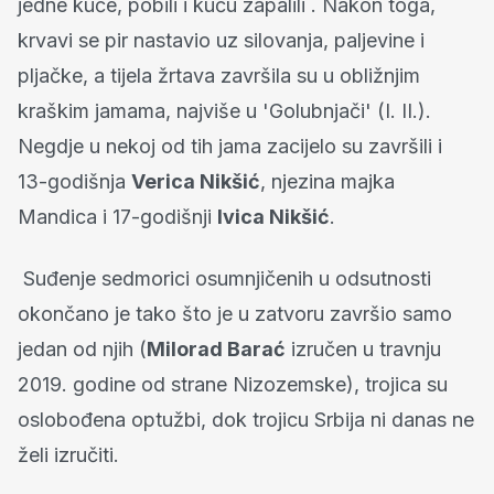
jedne kuće, pobili i kuću zapalili . Nakon toga,
krvavi se pir nastavio uz silovanja, paljevine i
pljačke, a tijela žrtava završila su u obližnjim
kraškim jamama, najviše u 'Golubnjači' (I. II.).
Negdje u nekoj od tih jama zacijelo su završili i
13-godišnja
Verica Nikšić
, njezina majka
Mandica i 17-godišnji
Ivica Nikšić
.
Suđenje sedmorici osumnjičenih u odsutnosti
okončano je tako što je u zatvoru završio samo
jedan od njih (
Milorad Barać
izručen u travnju
2019. godine od strane Nizozemske), trojica su
oslobođena optužbi, dok trojicu Srbija ni danas ne
želi izručiti.