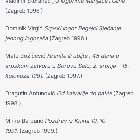
Vladimir Štefanac „
U logorima Manjače i Gline
“
(Zagreb 1996.)
Dominik Virgić
Srpski logor Begejci Sjećanje
jednog logoraša
(Zagreb 1996.)
Mate Božičević
Hranite ili ubijte , 45 dana u
srpskom zatvoru u Borovu Selu, 2. srpnja – 15.
kolovoza 1991.
(Zagreb 1997.)
Dragutin Antunović
Od kalvarije do pakla
(Zagreb
1998.)
Mirko Barbarić
Pozdrav iz Knina 10. 10.
1991.
(Zagreb 1999.)