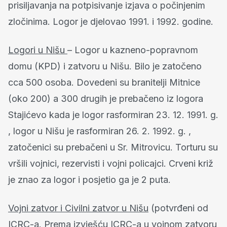
prisiljavanja na potpisivanje izjava o počinjenim
zločinima. Logor je djelovao 1991. i 1992. godine.
Logori u Nišu
– Logor u kazneno-popravnom
domu (KPD) i zatvoru u Nišu. Bilo je zatočeno
cca 500 osoba. Dovedeni su branitelji Mitnice
(oko 200) a 300 drugih je prebačeno iz logora
Stajićevo kada je logor rasformiran 23. 12. 1991. g.
, logor u Nišu je rasformiran 26. 2. 1992. g. ,
zatočenici su prebačeni u Sr. Mitrovicu. Torturu su
vršili vojnici, rezervisti i vojni policajci. Crveni križ
je znao za logor i posjetio ga je 2 puta.
Vojni zatvor i Civilni zatvor u Nišu
(potvrđeni od
ICRC-a. Prema izvješću ICRC-a u vojnom zatvoru