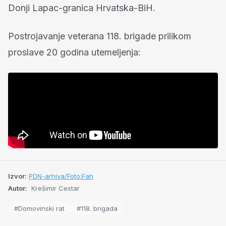
Donji Lapac-granica Hrvatska-BiH.
Postrojavanje veterana 118. brigade prilikom
proslave 20 godina utemeljenja:
Izvor:
PDN-arhiva/Foto:Fah
Autor:
Krešimir Cestar
#Domovinski rat
#118. brigada