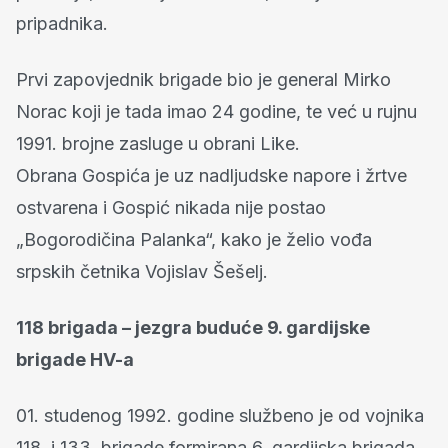
pripadnika.
Prvi zapovjednik brigade bio je general Mirko
Norac koji je tada imao 24 godine, te već u rujnu
1991. brojne zasluge u obrani Like.
Obrana Gospića je uz nadljudske napore i žrtve
ostvarena i Gospić nikada nije postao
„Bogorodičina Palanka“, kako je želio vođa
srpskih četnika Vojislav Šešelj.
118 brigada – jezgra buduće 9. gardijske
brigade HV-a
01. studenog 1992. godine službeno je od vojnika
118. i 133. brigade formirana 6. gardijska brigada,