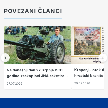
POVEZANI ČLANCI
‹
›
Krapanj – otok tiš
Na današnji dan 27. srpnja 1991.
hrvatski branitelj
godine zrakoplovi JNA raketirali
pronalaze mir
su vojarnu i obučni centar "Nikola
26.07.2026
27.07.2026
Šubić Zrinski" popularno zvanu
"Opatovačka pustara"