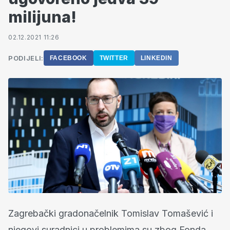
milijuna!
02.12.2021 11:26
PODIJELI:
FACEBOOK
TWITTER
LINKEDIN
Zagrebački gradonačelnik Tomislav Tomašević i
njegovi suradnici u problemima su zbog Fonda