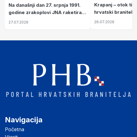
Krapanj – otok tiš
Na današnji dan 27. srpnja 1991.
hrvatski branitelj
godine zrakoplovi JNA raketirali
pronalaze mir
su vojarnu i obučni centar "Nikola
26.07.2026
27.07.2026
Šubić Zrinski" popularno zvanu
"Opatovačka pustara"
Navigacija
Početna
Vijesti