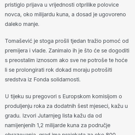
pristiglo prijava u vrijednosti otprilike polovice
novca, oko milijardu kuna, a dosad je ugovoreno
daleko manje.
Tomašević je stoga prošli tjedan tražio pomoć od
premijera i vlade. Zanimalo ih je što će se dogoditi
s preostalim iznosom ako sve ne potroše te hoće
li se prolongirati rok dokad moraju potrošiti
sredstva iz Fonda solidarnosti.
U tijeku su pregovori s Europskom komisijom o
produljenju roka za dodatnih šest mjeseci, kažu u
gradu. Izvori Jutarnjeg lista kažu da od
namijenjenih 1,2 milijarde kuna za područje
obrazovanja, grad ima projekata za oko 800