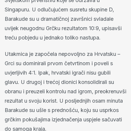
Svjetskom prvenstvu koje se održava u
Singapuru. U odlučujućem susretu skupine D,
Barakude su u dramatičnoj završnici svladale
uvijek neugodnu Grčku rezultatom 10:9, upisavši
treću pobjedu u jednako toliko nastupa.
Utakmica je započela nepovoljno za Hrvatsku –
Grci su dominirali prvom četvrtinom i poveli s
uvjerljivih 4:1. Ipak, hrvatski igrači nisu gubili
glavu. U drugoj i trećoj dionici konsolidirali su
obranu i preuzeli kontrolu nad igrom, preokrenuvši
rezultat u svoju korist. U posljednjih osam minuta
Barakude su ušle s prednošću, koju su usprkos
grčkim pokušajima izjednačenja uspjele sačuvati
do samoga kraja.