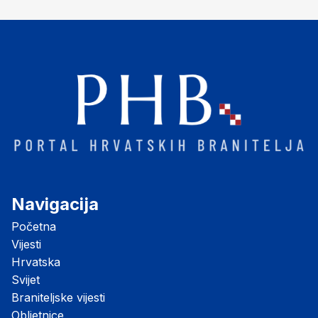
"Opatovačka pustara"
Navigacija
Početna
Vijesti
Hrvatska
Svijet
Braniteljske vijesti
Obljetnice