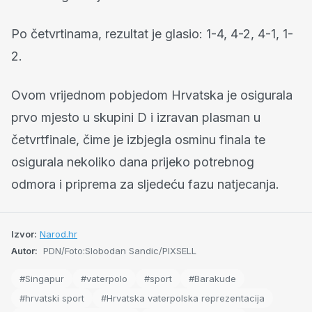
Po četvrtinama, rezultat je glasio: 1-4, 4-2, 4-1, 1-
2.
Ovom vrijednom pobjedom Hrvatska je osigurala
prvo mjesto u skupini D i izravan plasman u
četvrtfinale, čime je izbjegla osminu finala te
osigurala nekoliko dana prijeko potrebnog
odmora i priprema za sljedeću fazu natjecanja.
Izvor:
Narod.hr
Autor:
PDN/Foto:Slobodan Sandic/PIXSELL
#Singapur
#vaterpolo
#sport
#Barakude
#hrvatski sport
#Hrvatska vaterpolska reprezentacija