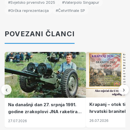
#Svjetsko prvenstvo 2025
#Vaterpolo Singapur
#Grčka reprezentacija
#Četvrtfinale SP
POVEZANI ČLANCI
‹
›
Krapanj – otok tiš
Na današnji dan 27. srpnja 1991.
hrvatski branitelj
godine zrakoplovi JNA raketirali
pronalaze mir
su vojarnu i obučni centar "Nikola
26.07.2026
27.07.2026
Šubić Zrinski" popularno zvanu