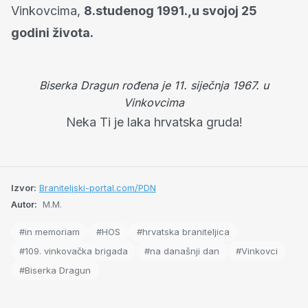
Vinkovcima,
8.studenog 1991.,u svojoj 25
godini života.
Biserka Dragun rođena je 11. siječnja 1967. u
Vinkovcima
Neka Ti je laka hrvatska gruda!
Izvor:
Braniteljski-portal.com/PDN
Autor:
M.M.
#in memoriam
#HOS
#hrvatska braniteljica
#109. vinkovačka brigada
#na današnji dan
#Vinkovci
#Biserka Dragun