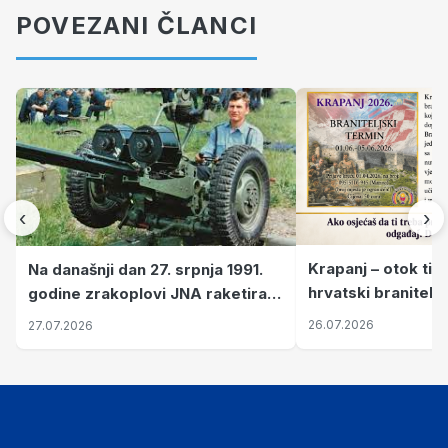
POVEZANI ČLANCI
‹
›
Krapanj – otok tiš
Na današnji dan 27. srpnja 1991.
hrvatski branitelj
godine zrakoplovi JNA raketirali
pronalaze mir
su vojarnu i obučni centar "Nikola
26.07.2026
27.07.2026
Šubić Zrinski" popularno zvanu
"Opatovačka pustara"