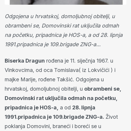
Odgojena u hrvatskoj, domoljubnoj obitelji, u
obrambeni se, Domovinski rat uključila odmah
na početku, pripadnica je HOS-a, a od 28. lipnja
1991.pripadnica je 109.brigade ZNG-a...
Biserka Dragun
rođena je 11. siječnja 1967. u
Vinkovcima, od oca Tomislava( iz Lokvičići ) i
majke Marije, rođene Takšić. Odgojena u
hrvatskoj, domoljubnoj obitelji, u
obrambeni se,
Domovinski rat uključila odmah na početku,
pripadnica je HOS-a,
a od
28. lipnja
1991.pripadnica je 109.brigade ZNG-a.
Život
poklanja Domovini, braneći i boreći se u