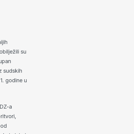
ijih
bilježili su
župan
iz sudskih
1. godine u
HDZ-a
itvori,
pod