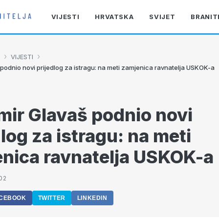
VIJESTI
HRVATSKA
SVIJET
BRANIT
›
›
VIJESTI
 podnio novi prijedlog za istragu: na meti zamjenica ravnatelja USKOK-a
mir Glavaš podnio novi
dlog za istragu: na meti
nica ravnatelja USKOK-a
02
CEBOOK
TWITTER
LINKEDIN