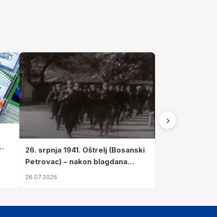
›
26. srpnja 1941. Oštrelj (Bosanski
Petrovac) – nakon blagdana
Svete Ane izvršen napad srpskih
26.07.2026
ustanika na vlak s ženama i
djecom