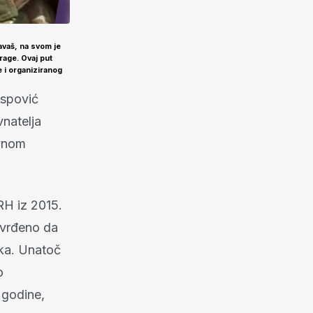
avaš, na svom je
rage. Ovaj put
 i organiziranog
aspović
natelja
avnom
RH iz 2015.
tvrđeno da
oka. Unatoč
o
 godine,