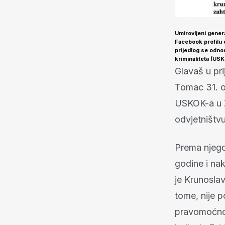
Umirovljeni gener
Facebook profilu 
prijedlog se odno
kriminaliteta (US
Glavaš u pr
Tomac 31. o
USKOK-a u Z
odvjetništv
Prema njego
godine i na
je Krunosla
tome, nije 
pravomoćno 