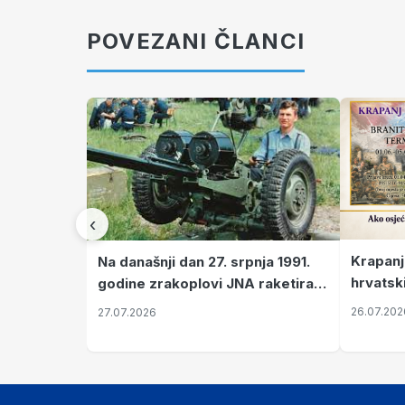
POVEZANI ČLANCI
‹
Krapanj
Na današnji dan 27. srpnja 1991.
hrvatsk
godine zrakoplovi JNA raketirali
pronala
su vojarnu i obučni centar "Nikola
26.07.202
27.07.2026
Šubić Zrinski" popularno zvanu
"Opatovačka pustara"