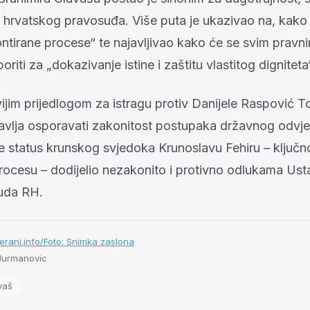
 hrvatskog pravosuđa. Više puta je ukazivao na, kako
ontirane procese“ te najavljivao kako će se svim pravn
oriti za „dokazivanje istine i zaštitu vlastitog digniteta
ijim prijedlogom za istragu protiv Danijele Raspović 
avlja osporavati zakonitost postupaka državnog odvje
se status krunskog svjedoka Krunoslavu Fehiru – ključ
ocesu – dodijelio nezakonito i protivno odlukama Ust
uda RH.
terani.info/Foto: Snimka zaslona
Jurmanovic
vaš