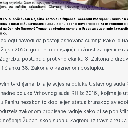
al HV-a, bivši župan Osječko-baranjske županije i saborski zastupnik Branimir Gl
objavio kako je Županijskom sudu u Splitu podnio novi prijedlog za provođenje ist
si na Danijelu Raspović Tomac, zamjenicu ravnatelja Ureda za suzbijanje korupcije
KOK).
ijedlogu navodi da postoji osnovana sumnja kako je R
žujka 2025. godine, obnašajući dužnost zamjenice rav
agrebu, postupala protivno članku 3. Zakona o drž
u i članku 38. Zakona o kaznenom postupku.
vim tvrdnjama, bila je svjesna odluke Ustavnog suda 
knadne odluke Vrhovnog suda RH iz 2016., kojima je u
vu Fehiru nezakonito dodijeljen status krunskog svjed
poduzela zakonom propisane radnje kako bi se poništil
rješenje Županijskog suda u Zagrebu iz travnja 2007.