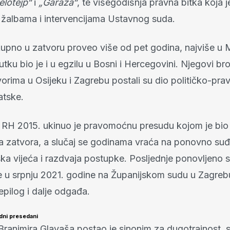
elotejp“
i
„Garaža“
, te višegodišnja pravna bitka koja j
žalbama i intervencijama Ustavnog suda.
kupno u zatvoru proveo više od pet godina, najviše u 
tku bio je i u egzilu u Bosni i Hercegovini. Njegovi broj
vorima u Osijeku i Zagrebu postali su dio političko-pr
atske.
 RH 2015. ukinuo je pravomoćnu presudu kojom je bio
 zatvora, a slučaj se godinama vraća na ponovno suđ
ska vijeća i razdvaja postupke. Posljednje ponovljeno 
e u srpnju 2021. godine na Županijskom sudu u Zagreb
pilog i dalje odgađa.
udni presedani
j Branimira Glavaša postao je sinonim za dugotrajnost, 