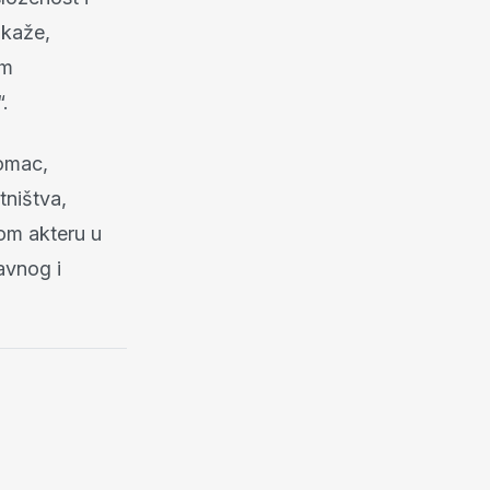
 kaže,
im
“.
Tomac,
tništva,
nom akteru u
avnog i