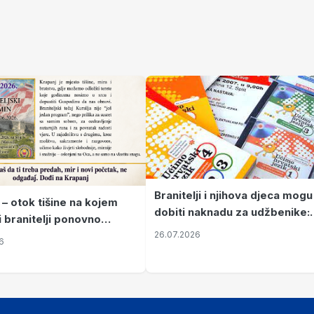
Branitelji i njihova djeca mogu
 – otok tišine na kojem
dobiti naknadu za udžbenike:
i branitelji ponovno
zahtjevi se podnose do 31.
26.07.2026
ze mir
6
listopada