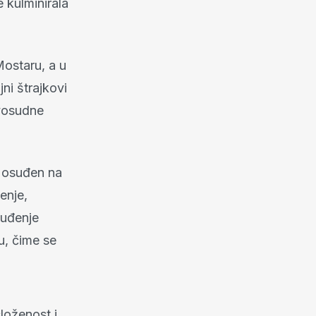
e kulminirala
Mostaru, a u
ni štrajkovi
avosudne
 osuđen na
enje,
suđenje
u, čime se
složenost i