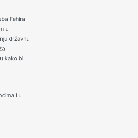
aba Fehira
om u
nju državnu
 za
u kako bi
pcima i u