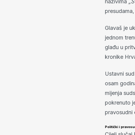
nazivima
„S
presudama, 
Glavaš je u
jednom trenu
glađu u prit
kronike Hrv
Ustavni sud
osam godina
mijenja sud
pokrenuto j
pravosudni e
Politički i pravos
Cijeli sluča