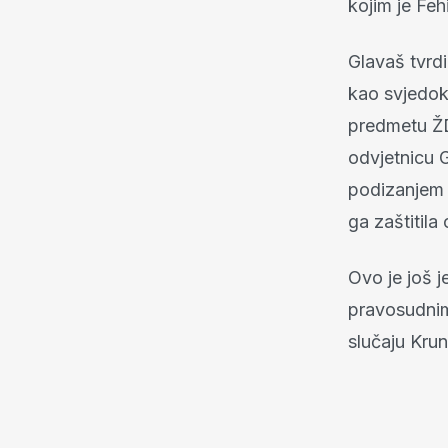
kojim je Feh
Glavaš tvrd
kao svjedok
predmetu ŽD
odvjetnicu G
podizanjem 
ga zaštitil
Ovo je još j
pravosudnim
slučaju Krun