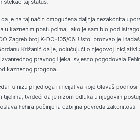
ir stekao taj status.
i da je na taj način omogućena daljnja nezakonita upor
a u kaznenim postupcima, iako je sam bio pod istrag
O Zagreb broj K-DO-105/06. Usto, prozvao je i tadaš
ordanu Križanić da je, odlučujući o njegovoj inicijativi
izvanrednog pravnog lijeka, svjesno pogodovala Fehir
a od kaznenog progona.
edan u nizu prijedloga i inicijativa koje Glavaš podnosi
 tijelima, tvrdeći da je nizom odluka u njegovim postu
oslava Fehira počinjena ozbiljna povreda zakonitosti.