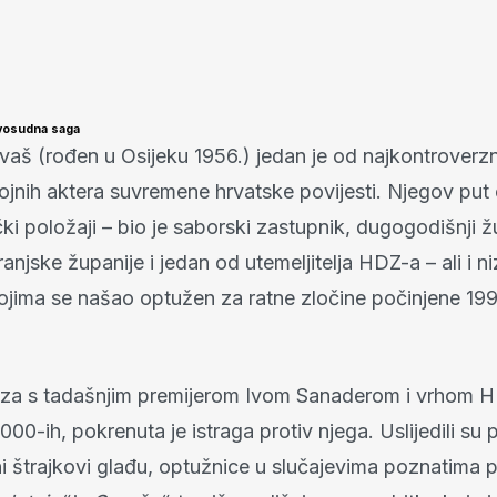
vosudna saga
vaš (rođen u Osijeku 1956.) jedan je od najkontroverzn
 vojnih aktera suvremene hrvatske povijesti. Njegov put o
ički položaji – bio je saborski zastupnik, dugogodišnji 
njske županije i jedan od utemeljitelja HDZ-a – ali i n
ojima se našao optužen za ratne zločine počinjene 199
za s tadašnjim premijerom Ivom Sanaderom i vrhom 
0-ih, pokrenuta je istraga protiv njega. Uslijedili su pr
i štrajkovi glađu, optužnice u slučajevima poznatima 