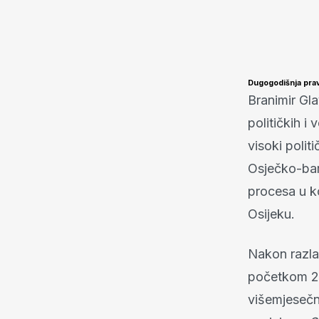
Dugogodišnja pra
Branimir Gla
političkih i
visoki polit
Osječko-bara
procesa u k
Osijeku.
Nakon razla
početkom 200
višemjesečn