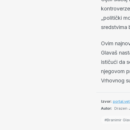
kontroverze
„politički m
sredstvima b
Ovim najnov
Glavaš nast
ističući da 
njegovom pr
Vrhovnog s
Izvor:
portal.ve
Autor:
Drazen 
#Branimir Gla