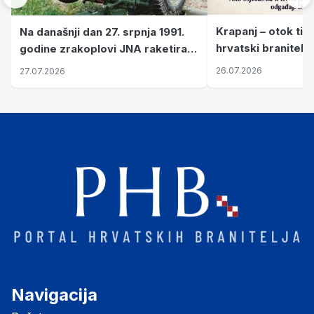
Krapanj – otok tiš
Na današnji dan 27. srpnja 1991.
hrvatski branitelj
godine zrakoplovi JNA raketirali
pronalaze mir
su vojarnu i obučni centar "Nikola
26.07.2026
27.07.2026
Šubić Zrinski" popularno zvanu
"Opatovačka pustara"
Navigacija