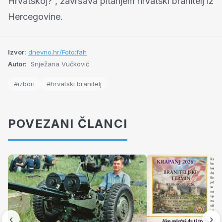
Hrvatskoj?”, završava pitanjem hrvatski branitelj iz
Hercegovine.
Izvor:
dnevno.hr/Foto:fah
Autor:
Snježana Vučković
#izbori
#hrvatski branitelj
POVEZANI ČLANCI
‹
›