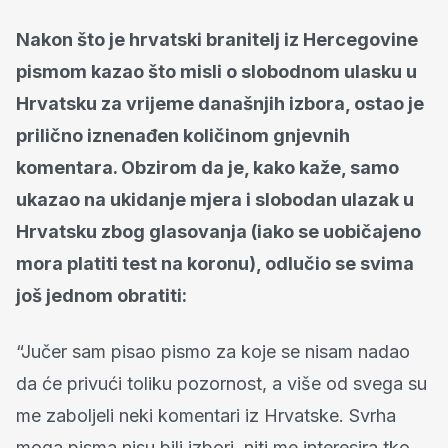
Nakon što je hrvatski branitelj iz Hercegovine
pismom kazao što misli o slobodnom ulasku u
Hrvatsku za vrijeme današnjih izbora, ostao je
prilično iznenađen količinom gnjevnih
komentara. Obzirom da je, kako kaže, samo
ukazao na ukidanje mjera i slobodan ulazak u
Hrvatsku zbog glasovanja (iako se uobičajeno
mora platiti test na koronu), odlučio se svima
još jednom obratiti:
“Jučer sam pisao pismo za koje se nisam nadao
da će privući toliku pozornost, a više od svega su
me zaboljeli neki komentari iz Hrvatske. Svrha
moga pisma nisu bili izbori, niti me interesira tko