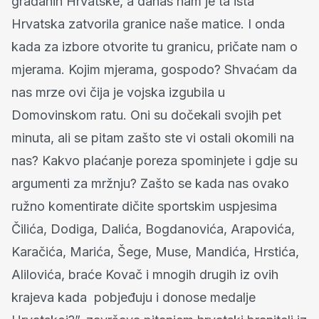
građanin Hrvatske, a danas nam je ta ista
Hrvatska zatvorila granice naše matice. I onda
kada za izbore otvorite tu granicu, pričate nam o
mjerama. Kojim mjerama, gospodo? Shvaćam da
nas mrze ovi čija je vojska izgubila u
Domovinskom ratu. Oni su dočekali svojih pet
minuta, ali se pitam zašto ste vi ostali okomili na
nas? Kakvo plaćanje poreza spominjete i gdje su
argumenti za mržnju? Zašto se kada nas ovako
ružno komentirate dičite sportskim uspjesima
Čilića, Dodiga, Dalića, Bogdanovića, Arapovića,
Karačića, Marića, Šege, Muse, Mandića, Hrstića,
Alilovića, braće Kovač i mnogih drugih iz ovih
krajeva kada pobjeđuju i donose medalje