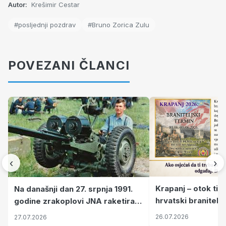
Autor:
Krešimir Cestar
#posljednji pozdrav
#Bruno Zorica Zulu
POVEZANI ČLANCI
‹
›
Krapanj – otok tiš
Na današnji dan 27. srpnja 1991.
hrvatski branitelj
godine zrakoplovi JNA raketirali
pronalaze mir
su vojarnu i obučni centar "Nikola
26.07.2026
27.07.2026
Šubić Zrinski" popularno zvanu