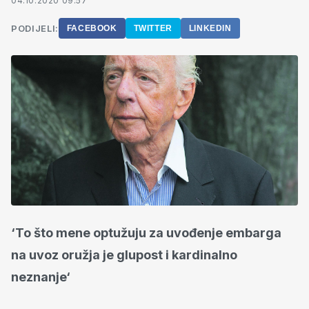
04.10.2020 09:57
PODIJELI:
FACEBOOK
TWITTER
LINKEDIN
‘To što mene optužuju za uvođenje embarga
na uvoz oružja je glupost i kardinalno
neznanje‘