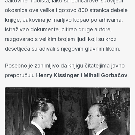
Jakovine. I doista, iako su Lončarove ispovijedi
okosnica ove velike i gotovo 800 stranica debele
knjige, Jakovina je marljivo kopao po arhivama,
istraživao dokumente, citirao druge autore,
razgovarao s velikim brojem ljudi koji su kroz
desetljeća surađivali s njegovim glavnim likom.
Posebno je zanimljivo da knjigu čitateljima javno
preporučuju
Henry Kissinger
i
Mihail Gorbačov
.