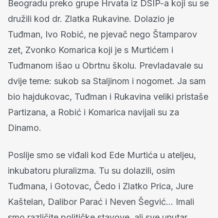
Beogradu preko grupe Hrvata iz DSIP-a koji su se
družili kod dr. Zlatka Rukavine. Dolazio je
Tuđman, Ivo Robić, ne pjevač nego Štamparov
zet, Zvonko Komarica koji je s Murtićem i
Tuđmanom išao u Obrtnu školu. Prevladavale su
dvije teme: sukob sa Staljinom i nogomet. Ja sam
bio hajdukovac, Tuđman i Rukavina veliki pristaše
Partizana, a Robić i Komarica navijali su za
Dinamo.
Poslije smo se viđali kod Ede Murtića u ateljeu,
inkubatoru pluralizma. Tu su dolazili, osim
Tuđmana, i Gotovac, Čedo i Zlatko Prica, Jure
Kaštelan, Dalibor Parać i Neven Šegvić... Imali
smo različite političke stavove, ali sve unutar