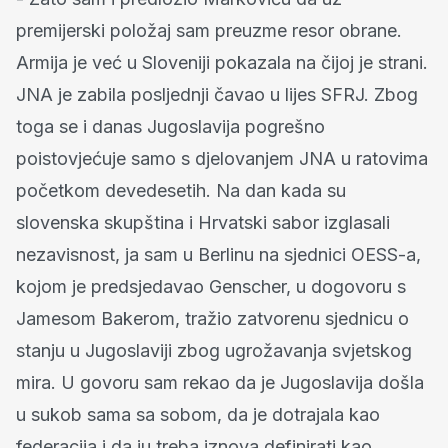
premijerski položaj sam preuzme resor obrane.
Armija je već u Sloveniji pokazala na čijoj je strani.
JNA je zabila posljednji čavao u lijes SFRJ. Zbog
toga se i danas Jugoslavija pogrešno
poistovjećuje samo s djelovanjem JNA u ratovima
početkom devedesetih. Na dan kada su
slovenska skupština i Hrvatski sabor izglasali
nezavisnost, ja sam u Berlinu na sjednici OESS-a,
kojom je predsjedavao Genscher, u dogovoru s
Jamesom Bakerom, tražio zatvorenu sjednicu o
stanju u Jugoslaviji zbog ugrožavanja svjetskog
mira. U govoru sam rekao da je Jugoslavija došla
u sukob sama sa sobom, da je dotrajala kao
federacija i da ju treba iznova definirati kao