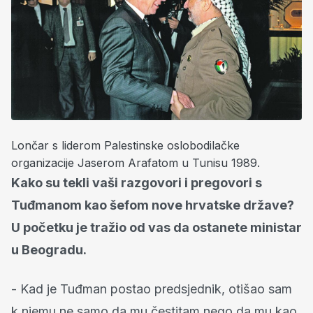
Lončar s liderom Palestinske oslobodilačke
organizacije Jaserom Arafatom u Tunisu 1989.
Kako su tekli vaši razgovori i pregovori s
Tuđmanom kao šefom nove hrvatske države?
U početku je tražio od vas da ostanete ministar
u Beogradu.
- Kad je Tuđman postao predsjednik, otišao sam
k njemu ne samo da mu čestitam nego da mu kao