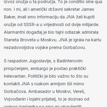
izvoz oružja u ta područja. To je conditio sine qua
non. I mi, ali i američki državni sekretar James
Baker, imali smo informaciju da JNA želi kupiti
oružje od SSSR-a u vrijednosti od dvije milijarde.
Alarmantni događaj je bio tajni odlazak admirala
Staneta Broveta u Moskvu. JNA je igrala na kartu
nezadovoljstva vojske prema Gorbačovu.
S raspadom Jugoslavije, s Badinterovim
priopćenjem, embargo je postao praktički
irelevantan. Politički je bilo važno to što su
kontakti JNA s ruskom armijom išli mimo
Gorbačova. Ambasador u Moskvi, Vereš,
Vojvođanin i lojalni prijatelj, to je doznao od
vojnog izaslanika pa smo mi obavijestili