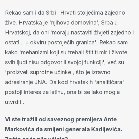
Rekao sam i da Srbi i Hrvati stoljećima zajedno
žive. Hrvatska je 'njihova domovina', Srba u
Hrvatskoj, da oni 'moraju nastaviti živjeti zajedno i
ostati... u okviru postojećih granica'. Rekao sam i
kako 'mehanizmi koji su trebali štititi mir i živote
svih ljudi nisu odgovorili svojoj funkciji', već su
'proizveli suprotne učinke', što je izravno
adresiranje JNA. Da kod hrvatskih 'analitičara'
postoji interes za istinu, ona bi se lako mogla
utvrditi.
Vi ste tražili od saveznog premijera Ante
Markovića da smijeni generala Kadijevića.