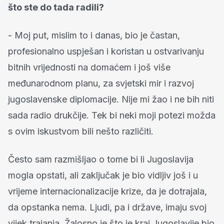
što ste do tada radili?
- Moj put, mislim to i danas, bio je častan,
profesionalno uspješan i koristan u ostvarivanju
bitnih vrijednosti na domaćem i još više
međunarodnom planu, za svjetski mir i razvoj
jugoslavenske diplomacije. Nije mi žao i ne bih niti
sada radio drukčije. Tek bi neki moji potezi možda
s ovim iskustvom bili nešto različiti.
Često sam razmišljao o tome bi li Jugoslavija
mogla opstati, ali zaključak je bio vidljiv još i u
vrijeme internacionalizacije krize, da je dotrajala,
da opstanka nema. Ljudi, pa i države, imaju svoj
vijek trajanja. Žalosno je što je kraj Jugoslavije bio